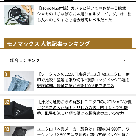
【MonoMax付録】ガバッと開いて中身が一目瞭然！
シャカの「じゃばら式４層ショルダーバッグ」は、出
し入れのしやすさも過去最高レベルだった！
モノマックス 人気記事ランキング
【ワークマンの1,590円冷感デニム】vsユニクロ・無
印で比較！猛暑を乗り切る“涼感ロングパンツ”3選を
徹底解剖。接触冷感から綿100%まで決定版
【汗だく通勤からの解放】ユニクロのポロシャツが夏
ビジネスの大正解！オリヒカの透け防止シャツも優
秀。酷暑も涼しい顔で働ける超快適ウエアの実力
ユニクロ「本業メーカー顔負け」奇跡の4,990円、ワ
ークマン「2,500円は反則級」凄い万能バッグ…ほか