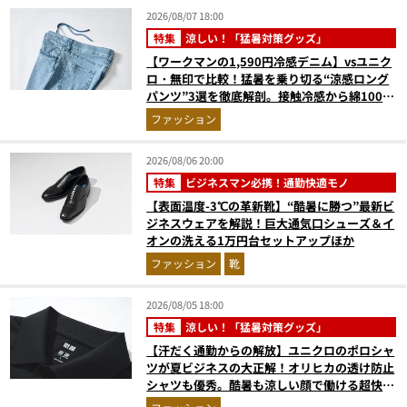
2026/08/07 18:00
特集
涼しい！「猛暑対策グッズ」
【ワークマンの1,590円冷感デニム】vsユニク
ロ・無印で比較！猛暑を乗り切る“涼感ロング
パンツ”3選を徹底解剖。接触冷感から綿100%
まで決定版
ファッション
2026/08/06 20:00
特集
ビジネスマン必携！通勤快適モノ
【表面温度-3℃の革新靴】“酷暑に勝つ”最新ビ
ジネスウェアを解説！巨大通気口シューズ＆イ
オンの洗える1万円台セットアップほか
ファッション
靴
2026/08/05 18:00
特集
涼しい！「猛暑対策グッズ」
【汗だく通勤からの解放】ユニクロのポロシャ
ツが夏ビジネスの大正解！オリヒカの透け防止
シャツも優秀。酷暑も涼しい顔で働ける超快適
ウエアの実力