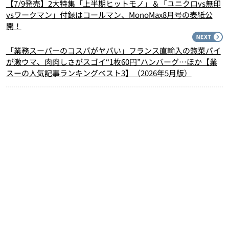
【7/9発売】2大特集「上半期ヒットモノ」＆「ユニクロvs無印
vsワークマン」付録はコールマン、MonoMax8月号の表紙公
開！
N
「業務スーパーのコスパがヤバい」フランス直輸入の惣菜パイ
が激ウマ、肉肉しさがスゴイ“1枚60円”ハンバーグ…ほか【業
スーの人気記事ランキングベスト3】（2026年5月版）