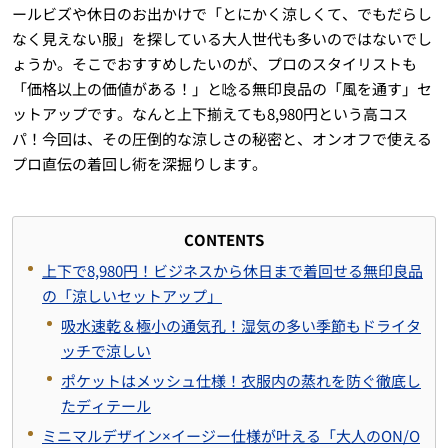
ールビズや休日のお出かけで「とにかく涼しくて、でもだらし
なく見えない服」を探している大人世代も多いのではないでし
ょうか。そこでおすすめしたいのが、プロのスタイリストも
「価格以上の価値がある！」と唸る無印良品の「風を通す」セ
ットアップです。なんと上下揃えても8,980円という高コス
パ！今回は、その圧倒的な涼しさの秘密と、オンオフで使える
プロ直伝の着回し術を深掘りします。
CONTENTS
上下で8,980円！ビジネスから休日まで着回せる無印良品
の「涼しいセットアップ」
吸水速乾＆極小の通気孔！湿気の多い季節もドライタ
ッチで涼しい
ポケットはメッシュ仕様！衣服内の蒸れを防ぐ徹底し
たディテール
ミニマルデザイン×イージー仕様が叶える「大人のON/O