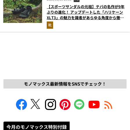
【スポーツサンダルの元祖】テバの名作が9年
ぶりの進化！ アップデートした「ハリケーン
XLT3」の魅力を識者があらゆる角度から徹底
解説！
靴
モノマックス最新情報をSNSでチェック！
今月のモノマックス特別付録