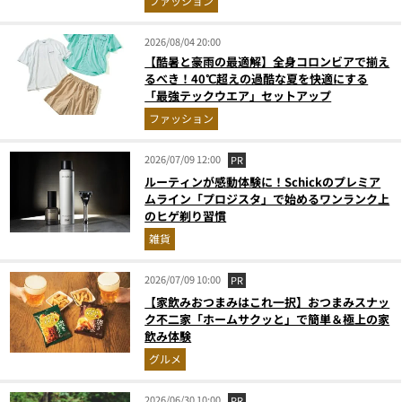
ファッション
2026/08/04 20:00
【酷暑と豪雨の最適解】全身コロンビアで揃え
るべき！40℃超えの過酷な夏を快適にする
「最強テックウエア」セットアップ
ファッション
2026/07/09 12:00
PR
ルーティンが感動体験に！Schickのプレミア
ムライン「プロジスタ」で始めるワンランク上
のヒゲ剃り習慣
雑貨
2026/07/09 10:00
PR
【家飲みおつまみはこれ一択】おつまみスナッ
ク不二家「ホームサクッと」で簡単＆極上の家
飲み体験
グルメ
2026/06/30 10:00
PR