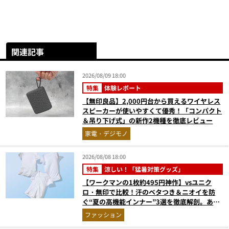
関連記事
2026/08/09 18:00
特集
体験レポート
【無印良品】2,000円台から買えるワイヤレス
スピーカーが使いやすくて優秀！「コンパクト
＆吊り下げ式」の新作2機種を徹底レビュー
家電・デジモノ
2026/08/08 18:00
特集
涼しい！「猛暑対策グッズ」
【ワークマンの1枚約495円神作】vsユニク
ロ・無印で比較！汗のベタつき＆ニオイを防
ぐ“夏の高機能インナー”3選を徹底解剖。あな
たに最適な1着は？
ファッション