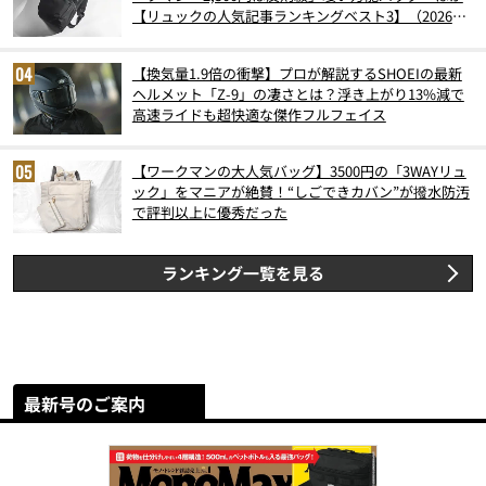
【リュックの人気記事ランキングベスト3】（2026年
6月版）
【換気量1.9倍の衝撃】プロが解説するSHOEIの最新
ヘルメット「Z-9」の凄さとは？浮き上がり13%減で
高速ライドも超快適な傑作フルフェイス
【ワークマンの大人気バッグ】3500円の「3WAYリュ
ック」をマニアが絶賛！“しごできカバン”が撥水防汚
で評判以上に優秀だった
ランキング一覧を見る
最新号のご案内