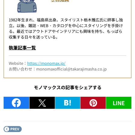
1982年生まれ、福島県出身。スタイリスト栃木雅広氏に師事し独
立。以後、雑誌・WEB・カタログを中心にスタイリングを手掛け
る。最近ではアウトドアやインテリアにも興味を持ち、もっぱら
収集する日々を送っている。
執筆記事一覧
Website：
https://monomax.jp/
お問い合わせ：monomaxofficial@takarajimasha.co.jp
モノマックスの記事をシェアする
LINE
P