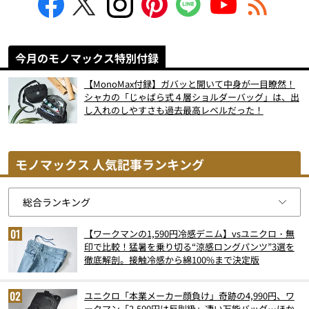
今月のモノマックス特別付録
【MonoMax付録】ガバッと開いて中身が一目瞭然！
シャカの「じゃばら式４層ショルダーバッグ」は、出
し入れのしやすさも過去最高レベルだった！
モノマックス 人気記事ランキング
【ワークマンの1,590円冷感デニム】vsユニクロ・無
印で比較！猛暑を乗り切る“涼感ロングパンツ”3選を
徹底解剖。接触冷感から綿100%まで決定版
ユニクロ「本業メーカー顔負け」奇跡の4,990円、ワ
ークマン「2,500円は反則級」凄い万能バッグ…ほか