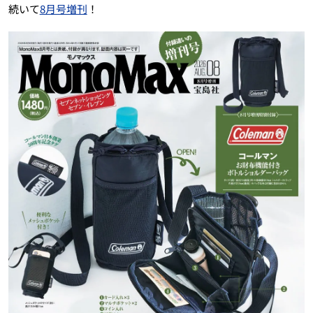
続いて
8月号増刊
！