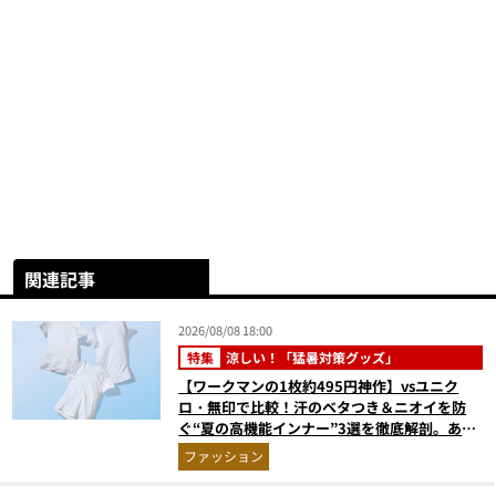
関連記事
2026/08/08 18:00
特集
涼しい！「猛暑対策グッズ」
【ワークマンの1枚約495円神作】vsユニク
ロ・無印で比較！汗のベタつき＆ニオイを防
ぐ“夏の高機能インナー”3選を徹底解剖。あな
たに最適な1着は？
ファッション