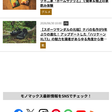
ク不二家「ホームサクッと」で簡単＆極上の家
飲み体験
グルメ
2026/06/30 10:00
PR
【スポーツサンダルの元祖】テバの名作が9年
ぶりの進化！ アップデートした「ハリケーン
XLT3」の魅力を識者があらゆる角度から徹底
解説！
靴
モノマックス最新情報をSNSでチェック！