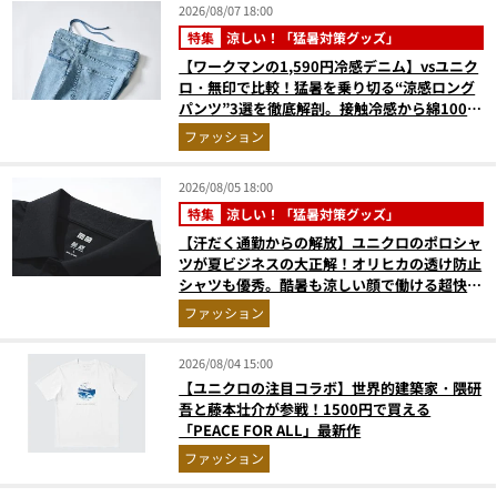
2026/08/07 18:00
特集
涼しい！「猛暑対策グッズ」
【ワークマンの1,590円冷感デニム】vsユニク
ロ・無印で比較！猛暑を乗り切る“涼感ロング
パンツ”3選を徹底解剖。接触冷感から綿100%
まで決定版
ファッション
2026/08/05 18:00
特集
涼しい！「猛暑対策グッズ」
【汗だく通勤からの解放】ユニクロのポロシャ
ツが夏ビジネスの大正解！オリヒカの透け防止
シャツも優秀。酷暑も涼しい顔で働ける超快適
ウエアの実力
ファッション
2026/08/04 15:00
【ユニクロの注目コラボ】世界的建築家・隈研
吾と藤本壮介が参戦！1500円で買える
「PEACE FOR ALL」最新作
ファッション