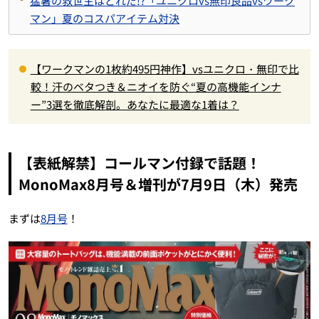
猛暑の救世主はどれだ!?「ユニクロvs無印良品vsワーク
マン」夏のコスパアイテム対決
【ワークマンの1枚約495円神作】vsユニクロ・無印で比
較！汗のベタつき＆ニオイを防ぐ“夏の高機能インナ
ー”3選を徹底解剖。あなたに最適な1着は？
【表紙解禁】コールマン付録で話題！
MonoMax8月号＆増刊が7月9日（木）発売
まずは
8月号
！