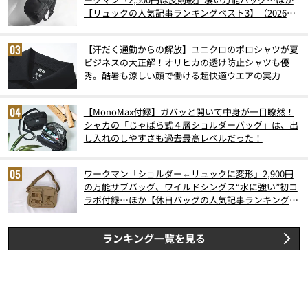
【リュックの人気記事ランキングベスト3】（2026年
6月版）
【汗だく通勤からの解放】ユニクロのポロシャツが夏
ビジネスの大正解！オリヒカの透け防止シャツも優
秀。酷暑も涼しい顔で働ける超快適ウエアの実力
【MonoMax付録】ガバッと開いて中身が一目瞭然！
シャカの「じゃばら式４層ショルダーバッグ」は、出
し入れのしやすさも過去最高レベルだった！
ワークマン「ショルダー⇔リュックに変形」2,900円
の万能サブバッグ、ワイルドシングス“水に強い”初コ
ラボ付録…ほか【休日バッグの人気記事ランキングベ
スト3】（2026年6月版）
ランキング一覧を見る