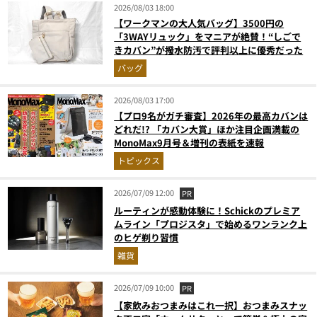
2026/08/03 18:00
【ワークマンの大人気バッグ】3500円の
「3WAYリュック」をマニアが絶賛！“しごで
きカバン”が撥水防汚で評判以上に優秀だった
バッグ
2026/08/03 17:00
【プロ9名がガチ審査】2026年の最高カバンは
どれだ!? 「カバン大賞」ほか注目企画満載の
MonoMax9月号＆増刊の表紙を速報
トピックス
2026/07/09 12:00
PR
ルーティンが感動体験に！Schickのプレミア
ムライン「プロジスタ」で始めるワンランク上
のヒゲ剃り習慣
雑貨
2026/07/09 10:00
PR
【家飲みおつまみはこれ一択】おつまみスナッ