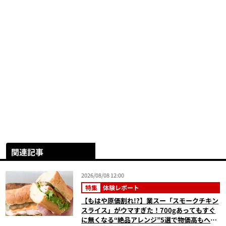
関連記事
2026/08/08 12:00
特集
体験レポート
【もはや原価割れ!?】業スー「スモークチキン
スライス」がウマすぎた！700gあってもすぐ
に無くなる“絶品アレンジ”5選で物価高もへっ