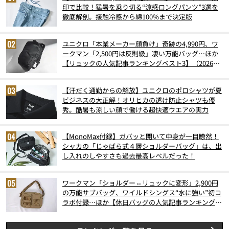
印で比較！猛暑を乗り切る“涼感ロングパンツ”3選を
徹底解剖。接触冷感から綿100%まで決定版
ユニクロ「本業メーカー顔負け」奇跡の4,990円、ワ
ークマン「2,500円は反則級」凄い万能バッグ…ほか
【リュックの人気記事ランキングベスト3】（2026年
6月版）
【汗だく通勤からの解放】ユニクロのポロシャツが夏
ビジネスの大正解！オリヒカの透け防止シャツも優
秀。酷暑も涼しい顔で働ける超快適ウエアの実力
【MonoMax付録】ガバッと開いて中身が一目瞭然！
シャカの「じゃばら式４層ショルダーバッグ」は、出
し入れのしやすさも過去最高レベルだった！
ワークマン「ショルダー⇔リュックに変形」2,900円
の万能サブバッグ、ワイルドシングス“水に強い”初コ
ラボ付録…ほか【休日バッグの人気記事ランキングベ
スト3】（2026年6月版）