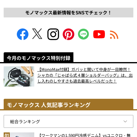
モノマックス最新情報をSNSでチェック！
今月のモノマックス特別付録
【MonoMax付録】ガバッと開いて中身が一目瞭然！
シャカの「じゃばら式４層ショルダーバッグ」は、出
し入れのしやすさも過去最高レベルだった！
モノマックス 人気記事ランキング
【ワークマンの1,590円冷感デニム】vsユニクロ・無