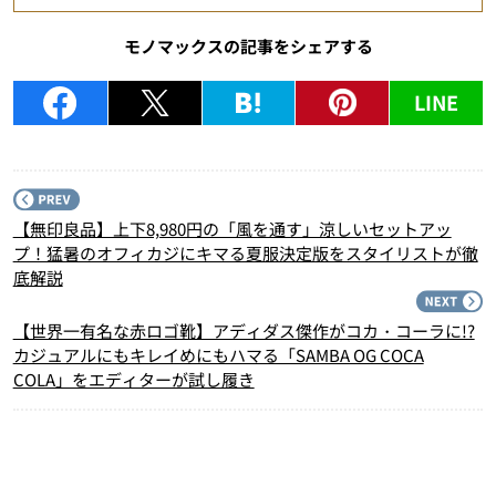
モノマックスの記事をシェアする
LINE
P
【無印良品】上下8,980円の「風を通す」涼しいセットアッ
プ！猛暑のオフィカジにキマる夏服決定版をスタイリストが徹
底解説
N
【世界一有名な赤ロゴ靴】アディダス傑作がコカ・コーラに!?
カジュアルにもキレイめにもハマる「SAMBA OG COCA
COLA」をエディターが試し履き