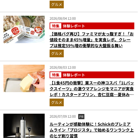
高にウマかった
グルメ
2026/08/04 12:00
特集
体験レポート
【価格バグ再び】ファミマが太っ腹すぎ！「お
値段そのまま45%増量」を実食レポ。クレー
プは推定59%増の衝撃的な大盤振る舞い
グルメ
2026/08/03 12:00
特集
体験レポート
【1食45円の衝撃】業スーの神コスパ「1Lパッ
クスイーツ」の激ウマアレンジをマニアが実食
レポ！カスタードプリン、杏仁豆腐…夏休みの
おやつに最強すぎた
グルメ
2026/07/09 12:00
PR
ルーティンが感動体験に！Schickのプレミア
ムライン「プロジスタ」で始めるワンランク上
のヒゲ剃り習慣