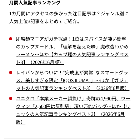
月間人気記事ランキング
1カ月間にアクセスの多かった注目記事は？ジャンル別に
人気上位3記事をまとめてご紹介。
即席麺マニアがガチ採点！1位はスパイスが凄い衝撃
のカップヌードル、「理解を超えた味」魔改造わかめ
ラーメン…ほか【カップ麺の人気記事ランキングベス
ト3】（2026年6月版）
レイバンからついに！“完成度が異常”なスマートグラ
ス、美しすぎる限定「IQOS ILUMA i」…ほか【ガジェ
ットの人気記事ランキングベスト3】（2026年6月版）
ユニクロ「本業メーカー顔負け」奇跡の4,990円、ワー
クマン「2,500円は反則級」凄い万能バッグ…ほか【リ
ュックの人気記事ランキングベスト3】（2026年6月
版）