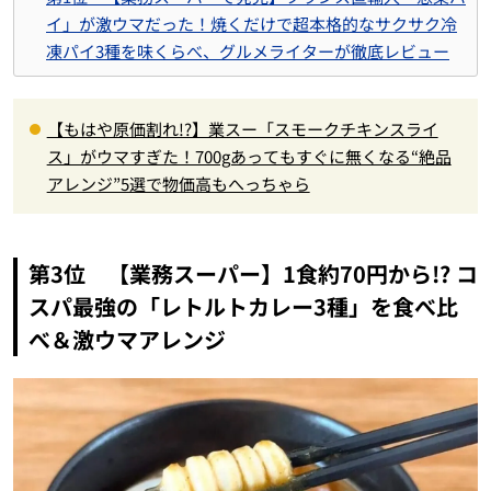
イ」が激ウマだった！焼くだけで超本格的なサクサク冷
凍パイ3種を味くらべ、グルメライターが徹底レビュー
【もはや原価割れ!?】業スー「スモークチキンスライ
ス」がウマすぎた！700gあってもすぐに無くなる“絶品
アレンジ”5選で物価高もへっちゃら
第3位 【業務スーパー】1食約70円から!? コ
スパ最強の「レトルトカレー3種」を食べ比
べ＆激ウマアレンジ