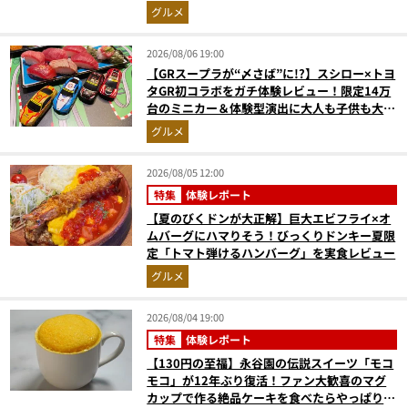
ちゃら
グルメ
2026/08/06 19:00
【GRスープラが“〆さば”に!?】スシロー×トヨ
タGR初コラボをガチ体験レビュー！限定14万
台のミニカー＆体験型演出に大人も子供も大興
奮間違いなし
グルメ
2026/08/05 12:00
特集
体験レポート
【夏のびくドンが大正解】巨大エビフライ×オ
ムバーグにハマりそう！びっくりドンキー夏限
定「トマト弾けるハンバーグ」を実食レビュー
グルメ
2026/08/04 19:00
特集
体験レポート
【130円の至福】永谷園の伝説スイーツ「モコ
モコ」が12年ぶり復活！ファン大歓喜のマグ
カップで作る絶品ケーキを食べたらやっぱり最