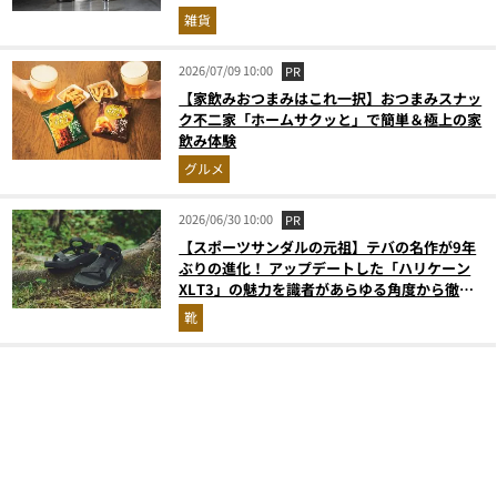
雑貨
2026/07/09 10:00
PR
【家飲みおつまみはこれ一択】おつまみスナッ
ク不二家「ホームサクッと」で簡単＆極上の家
飲み体験
グルメ
2026/06/30 10:00
PR
【スポーツサンダルの元祖】テバの名作が9年
ぶりの進化！ アップデートした「ハリケーン
XLT3」の魅力を識者があらゆる角度から徹底
解説！
靴