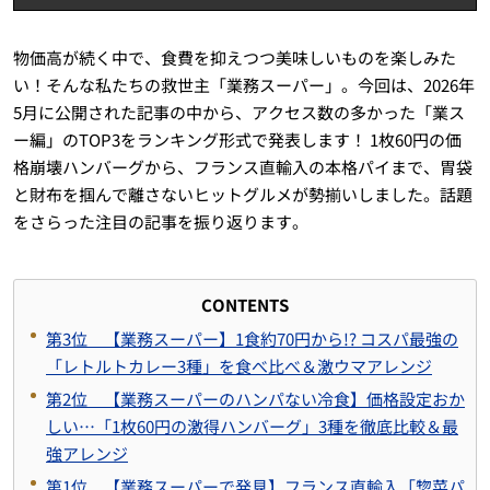
物価高が続く中で、食費を抑えつつ美味しいものを楽しみた
い！そんな私たちの救世主「業務スーパー」。今回は、2026年
5月に公開された記事の中から、アクセス数の多かった「業ス
ー編」のTOP3をランキング形式で発表します！ 1枚60円の価
格崩壊ハンバーグから、フランス直輸入の本格パイまで、胃袋
と財布を掴んで離さないヒットグルメが勢揃いしました。話題
をさらった注目の記事を振り返ります。
CONTENTS
第3位 【業務スーパー】1食約70円から!? コスパ最強の
「レトルトカレー3種」を食べ比べ＆激ウマアレンジ
第2位 【業務スーパーのハンパない冷食】価格設定おか
しい…「1枚60円の激得ハンバーグ」3種を徹底比較＆最
強アレンジ
第1位 【業務スーパーで発見】フランス直輸入「惣菜パ