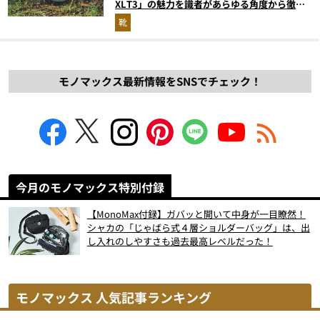
XLT3」の魅力を識者があらゆる角度から徹底
解説！
靴
モノマックス最新情報をSNSでチェック！
今月のモノマックス特別付録
【MonoMax付録】ガバッと開いて中身が一目瞭然！
シャカの「じゃばら式４層ショルダーバッグ」は、出
し入れのしやすさも過去最高レベルだった！
モノマックス 人気記事ランキング