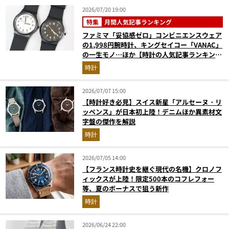
2026/07/20 19:00
特集
月間人気記事ランキング
ファミマ「妥協感ゼロ」コンビニエンスウェア
の1,998円腕時計、キングセイコー「VANAC」
の一生モノ…ほか【時計の人気記事ランキング
ベスト3】（2026年6月版）
時計
2026/07/07 15:00
【時計好き必見】スイス新星「アルセーヌ・リ
ッペンス」が日本初上陸！デニムほか異素材文
字盤の傑作を解説
時計
2026/07/05 14:00
【フランス時計史を継ぐ現代の名機】クロノフ
ィックスが上陸！限定500本のコフレフォー
等、夏のボーナスで狙う新作
時計
2026/06/24 22:00