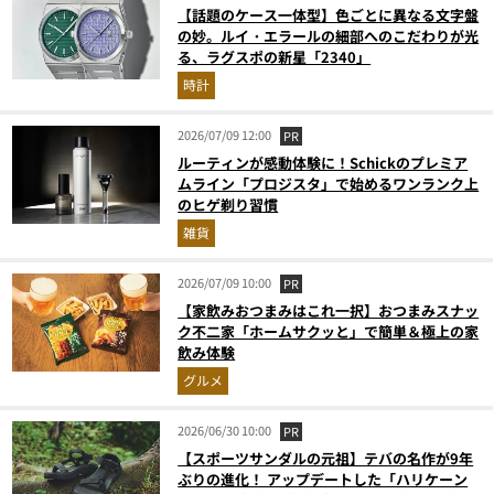
【話題のケース一体型】色ごとに異なる文字盤
の妙。ルイ・エラールの細部へのこだわりが光
る、ラグスポの新星「2340」
時計
2026/07/09 12:00
PR
ルーティンが感動体験に！Schickのプレミア
ムライン「プロジスタ」で始めるワンランク上
のヒゲ剃り習慣
雑貨
2026/07/09 10:00
PR
【家飲みおつまみはこれ一択】おつまみスナッ
ク不二家「ホームサクッと」で簡単＆極上の家
飲み体験
グルメ
2026/06/30 10:00
PR
【スポーツサンダルの元祖】テバの名作が9年
ぶりの進化！ アップデートした「ハリケーン