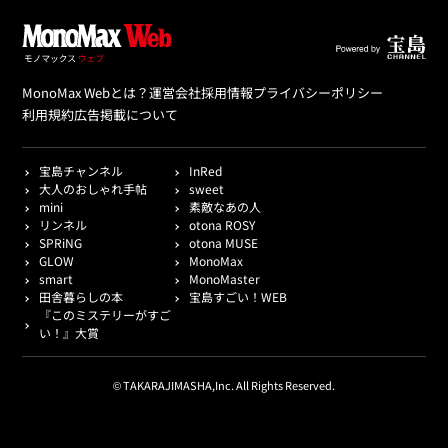
MonoMax Webとは？
運営会社
採用情報
プライバシーポリシー
利用規約
広告掲載について
宝島チャンネル
InRed
大人のおしゃれ手帖
sweet
mini
素敵なあの人
リンネル
otona ROSY
SPRiNG
otona MUSE
GLOW
MonoMax
smart
MonoMaster
田舎暮らしの本
宝島すごい！WEB
『このミステリーがすご
い！』大賞
© TAKARAJIMASHA,Inc. All Rights Reserved.