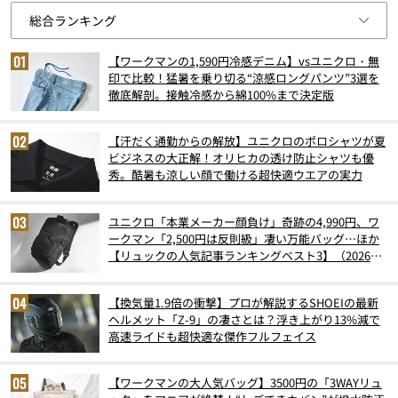
【ワークマンの1,590円冷感デニム】vsユニクロ・無
印で比較！猛暑を乗り切る“涼感ロングパンツ”3選を
徹底解剖。接触冷感から綿100%まで決定版
【汗だく通勤からの解放】ユニクロのポロシャツが夏
ビジネスの大正解！オリヒカの透け防止シャツも優
秀。酷暑も涼しい顔で働ける超快適ウエアの実力
ユニクロ「本業メーカー顔負け」奇跡の4,990円、ワ
ークマン「2,500円は反則級」凄い万能バッグ…ほか
【リュックの人気記事ランキングベスト3】（2026年
6月版）
【換気量1.9倍の衝撃】プロが解説するSHOEIの最新
ヘルメット「Z-9」の凄さとは？浮き上がり13%減で
高速ライドも超快適な傑作フルフェイス
【ワークマンの大人気バッグ】3500円の「3WAYリュ