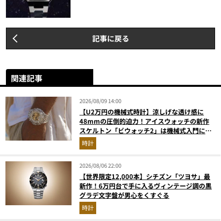
記事に戻る
関連記事
2026/08/09 14:00
【U2万円の機械式時計】涼しげな透け感に
48mmの圧倒的迫力！アイスウォッチの新作
スケルトン「ビウォッチ2」は機械式入門にも
最適な一本
時計
2026/08/06 22:00
【世界限定12,000本】シチズン「ツヨサ」最
新作！6万円台で手に入るヴィンテージ調の黒
グラデ文字盤が男心をくすぐる
時計