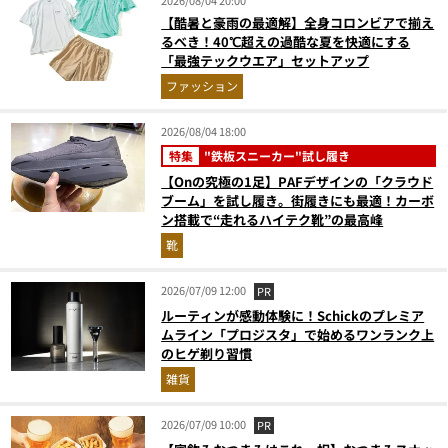
【酷暑と豪雨の最適解】全身コロンビアで揃え
るべき！40℃超えの過酷な夏を快適にする
「最強テックウエア」セットアップ
ファッション
2026/08/04 18:00
特集
"鉄板スニーカー"試し履き
【Onの究極の1足】PAFデザインの「クラウド
ブーム」を試し履き。街履きにも最適！カーボ
ン搭載で“走れるハイテク靴”の最高峰
靴
2026/07/09 12:00
PR
ルーティンが感動体験に！Schickのプレミア
ムライン「プロジスタ」で始めるワンランク上
のヒゲ剃り習慣
雑貨
2026/07/09 10:00
PR