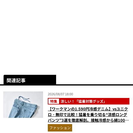
関連記事
2026/08/07 18:00
特集
涼しい！「猛暑対策グッズ」
【ワークマンの1,590円冷感デニム】vsユニク
ロ・無印で比較！猛暑を乗り切る“涼感ロング
パンツ”3選を徹底解剖。接触冷感から綿100%
まで決定版
ファッション