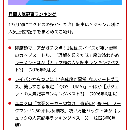
月間人気記事ランキング
1カ月間にアクセスの多かった注目記事は？ジャンル別に
人気上位3記事をまとめてご紹介。
即席麺マニアがガチ採点！1位はスパイスが凄い衝撃
のカップヌードル、「理解を超えた味」魔改造わかめ
ラーメン…ほか【カップ麺の人気記事ランキングベス
ト3】（2026年6月版）
レイバンからついに！“完成度が異常”なスマートグラ
ス、美しすぎる限定「IQOS ILUMA i」…ほか【ガジェ
ットの人気記事ランキングベスト3】（2026年6月版）
ユニクロ「本業メーカー顔負け」奇跡の4,990円、ワー
クマン「2,500円は反則級」凄い万能バッグ…ほか【リ
ュックの人気記事ランキングベスト3】（2026年6月
版）