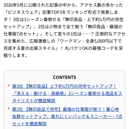
2026年5月に公開された記事の中から、アクセス数の多かった
「ビジネスウェア」記事TOP3をランキング形式で発表しま
す！ 3位は3シーズン着倒せる「無印良品・上下約1万円の完璧
セットアップ」、2位は小物まで全て揃う「無印良品・最強の
仕事服7点セット」。そして堂々の1位は……？ 圧倒的なアクセ
スを集めた、広報激推しの「ワークマン・全身5,000円以下で
完成する夏の出張スタイル」！ 丸パクリOKの最強コーデを深
掘りします。
CONTENTS
第3位 【無印良品】上下約1万円の完璧セットアップ！
「洗える・動ける・高級感」3シーズン着倒せる逸品をス
タイリストが徹底解説
第2位 【無印良品で完璧】最強の仕事服が揃う！着心地
抜群セットアップ、疲れにくいバッグ＆スニーカー…7点
セットを徹底解説