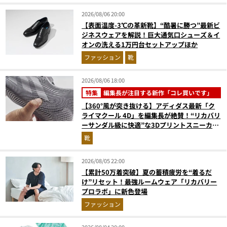
2026/08/06 20:00
【表面温度-3℃の革新靴】“酷暑に勝つ”最新ビ
ジネスウェアを解説！巨大通気口シューズ＆イ
オンの洗える1万円台セットアップほか
ファッション
靴
2026/08/06 18:00
特集
編集長が注目する新作「コレ買いです」
【360°風が突き抜ける】アディダス最新「ク
ライマクール 4D」を編集長が絶賛！“リカバリ
ーサンダル級に快適”な3Dプリントスニーカー
『コレ買いです』Vol.173
靴
2026/08/05 22:00
【累計50万着突破】夏の蓄積疲労を“着るだ
け”リセット！最強ルームウェア「リカバリー
プロラボ」に新色登場
ファッション
2026/08/04 20:00