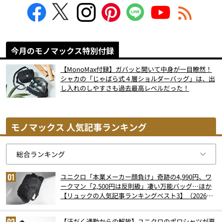
今月のモノマックス特別付録
【MonoMax付録】ガバッと開いて中身が一目瞭然！
シャカの「じゃばら式４層ショルダーバッグ」は、出
し入れのしやすさも過去最高レベルだった！
モノマックス 人気記事ランキング
ユニクロ「本業メーカー顔負け」奇跡の4,990円、ワ
ークマン「2,500円は反則級」凄い万能バッグ…ほか
【リュックの人気記事ランキングベスト3】（2026年
6月版）
【汗だく通勤からの解放】ユニクロのポロシャツが夏