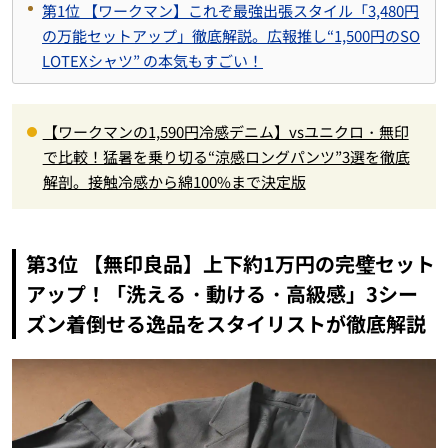
第1位 【ワークマン】これぞ最強出張スタイル「3,480円
の万能セットアップ」徹底解説。広報推し“1,500円のSO
LOTEXシャツ” の本気もすごい！
【ワークマンの1,590円冷感デニム】vsユニクロ・無印
で比較！猛暑を乗り切る“涼感ロングパンツ”3選を徹底
解剖。接触冷感から綿100%まで決定版
第3位 【無印良品】上下約1万円の完璧セット
アップ！「洗える・動ける・高級感」3シー
ズン着倒せる逸品をスタイリストが徹底解説