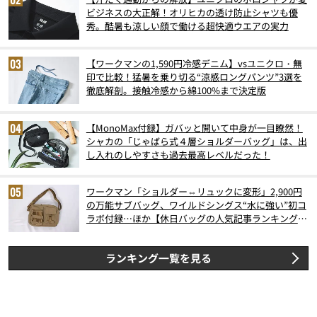
ビジネスの大正解！オリヒカの透け防止シャツも優
秀。酷暑も涼しい顔で働ける超快適ウエアの実力
【ワークマンの1,590円冷感デニム】vsユニクロ・無
印で比較！猛暑を乗り切る“涼感ロングパンツ”3選を
徹底解剖。接触冷感から綿100%まで決定版
【MonoMax付録】ガバッと開いて中身が一目瞭然！
シャカの「じゃばら式４層ショルダーバッグ」は、出
し入れのしやすさも過去最高レベルだった！
ワークマン「ショルダー⇔リュックに変形」2,900円
の万能サブバッグ、ワイルドシングス“水に強い”初コ
ラボ付録…ほか【休日バッグの人気記事ランキングベ
スト3】（2026年6月版）
ランキング一覧を見る