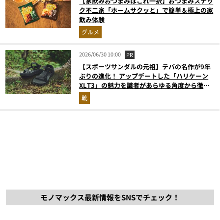
【家飲みおつまみはこれ一択】おつまみスナッ
ク不二家「ホームサクッと」で簡単＆極上の家
飲み体験
グルメ
2026/06/30 10:00
PR
【スポーツサンダルの元祖】テバの名作が9年
ぶりの進化！ アップデートした「ハリケーン
XLT3」の魅力を識者があらゆる角度から徹底
解説！
靴
モノマックス最新情報をSNSでチェック！