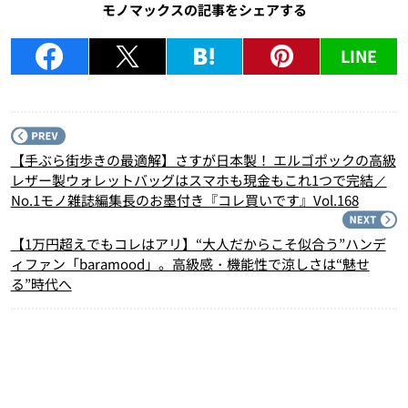
モノマックスの記事をシェアする
LINE
P
【手ぶら街歩きの最適解】さすが日本製！ エルゴポックの高級
レザー製ウォレットバッグはスマホも現金もこれ1つで完結／
No.1モノ雑誌編集長のお墨付き『コレ買いです』Vol.168
N
【1万円超えでもコレはアリ】“大人だからこそ似合う”ハンデ
ィファン「baramood」。高級感・機能性で涼しさは“魅せ
る”時代へ