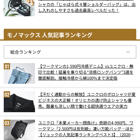
シャカの「じゃばら式４層ショルダーバッグ」は、出
し入れのしやすさも過去最高レベルだった！
モノマックス 人気記事ランキング
【ワークマンの1,590円冷感デニム】vsユニクロ・無
印で比較！猛暑を乗り切る“涼感ロングパンツ”3選を
徹底解剖。接触冷感から綿100%まで決定版
【汗だく通勤からの解放】ユニクロのポロシャツが夏
ビジネスの大正解！オリヒカの透け防止シャツも優
秀。酷暑も涼しい顔で働ける超快適ウエアの実力
ユニクロ「本業メーカー顔負け」奇跡の4,990円、ワ
ークマン「2,500円は反則級」凄い万能バッグ…ほか
【リュックの人気記事ランキングベスト3】（2026年