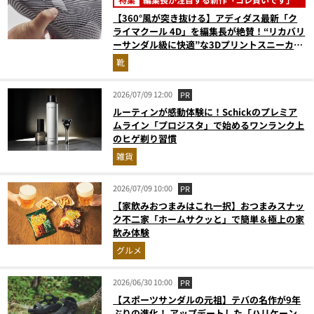
【360°風が突き抜ける】アディダス最新「ク
ライマクール 4D」を編集長が絶賛！“リカバリ
ーサンダル級に快適”な3Dプリントスニーカー
『コレ買いです』Vol.173
靴
2026/07/09 12:00
PR
ルーティンが感動体験に！Schickのプレミア
ムライン「プロジスタ」で始めるワンランク上
のヒゲ剃り習慣
雑貨
2026/07/09 10:00
PR
【家飲みおつまみはこれ一択】おつまみスナッ
ク不二家「ホームサクッと」で簡単＆極上の家
飲み体験
グルメ
2026/06/30 10:00
PR
【スポーツサンダルの元祖】テバの名作が9年
ぶりの進化！ アップデートした「ハリケーン