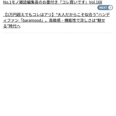
No.1モノ雑誌編集長のお墨付き『コレ買いです』Vol.168
N
【1万円超えでもコレはアリ】“大人だからこそ似合う”ハンデ
ィファン「baramood」。高級感・機能性で涼しさは“魅せ
る”時代へ