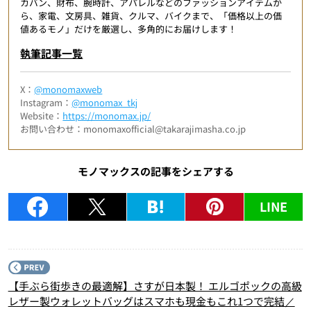
カバン、財布、腕時計、アパレルなどのファッションアイテムか
ら、家電、文房具、雑貨、クルマ、バイクまで、「価格以上の価
値あるモノ」だけを厳選し、多角的にお届けします！
執筆記事一覧
X：
@monomaxweb
Instagram：
@monomax_tkj
Website：
https://monomax.jp/
お問い合わせ：monomaxofficial@takarajimasha.co.jp
モノマックスの記事をシェアする
LINE
P
【手ぶら街歩きの最適解】さすが日本製！ エルゴポックの高級
レザー製ウォレットバッグはスマホも現金もこれ1つで完結／