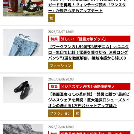
ガードを再現！ヴィンテージ顔の「ワンスタ
ー」が履き心地もアップデート
靴
2026/08/07 18:00
特集
涼しい！「猛暑対策グッズ」
【ワークマンの1,590円冷感デニム】vsユニク
ロ・無印で比較！猛暑を乗り切る“涼感ロング
パンツ”3選を徹底解剖。接触冷感から綿100%
まで決定版
ファッション
2026/08/06 20:00
特集
ビジネスマン必携！通勤快適モノ
【表面温度-3℃の革新靴】“酷暑に勝つ”最新ビ
ジネスウェアを解説！巨大通気口シューズ＆イ
オンの洗える1万円台セットアップほか
ファッション
靴
2026/08/06 18:00
特集
編集長が注目する新作「コレ買いです」