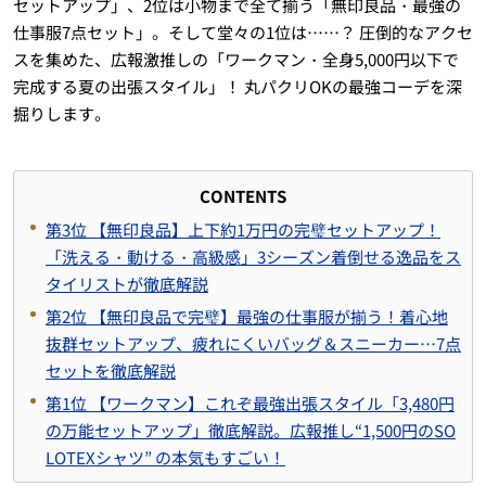
セットアップ」、2位は小物まで全て揃う「無印良品・最強の
仕事服7点セット」。そして堂々の1位は……？ 圧倒的なアクセ
スを集めた、広報激推しの「ワークマン・全身5,000円以下で
完成する夏の出張スタイル」！ 丸パクリOKの最強コーデを深
掘りします。
CONTENTS
第3位 【無印良品】上下約1万円の完璧セットアップ！
「洗える・動ける・高級感」3シーズン着倒せる逸品をス
タイリストが徹底解説
第2位 【無印良品で完璧】最強の仕事服が揃う！着心地
抜群セットアップ、疲れにくいバッグ＆スニーカー…7点
セットを徹底解説
第1位 【ワークマン】これぞ最強出張スタイル「3,480円
の万能セットアップ」徹底解説。広報推し“1,500円のSO
LOTEXシャツ” の本気もすごい！