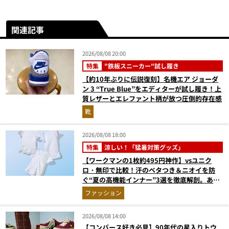
関連記事
2026/08/08 20:00
特集
"鉄板スニーカー"試し履き
【約10年ぶりに伝説復刻】名機エア ジョーダ
ン 3 “True Blue”をエディターが試し履き！上
質レザーとエレファント柄が放つ圧倒的存在感
靴
2026/08/08 18:00
特集
涼しい！「猛暑対策グッズ」
【ワークマンの1枚約495円神作】vsユニク
ロ・無印で比較！汗のベタつき＆ニオイを防
ぐ“夏の高機能インナー”3選を徹底解剖。あな
たに最適な1着は？
ファッション
2026/08/08 14:00
【コンバース好き必見】90年代の星入りトウ