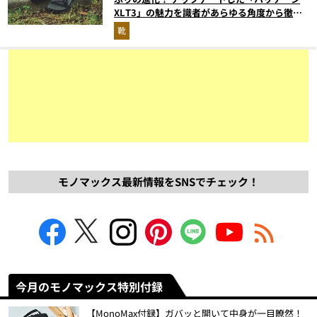
XLT3」の魅力を識者があらゆる角度から徹底
解説！
靴
モノマックス最新情報をSNSでチェック！
今月のモノマックス特別付録
【MonoMax付録】ガバッと開いて中身が一目瞭然！