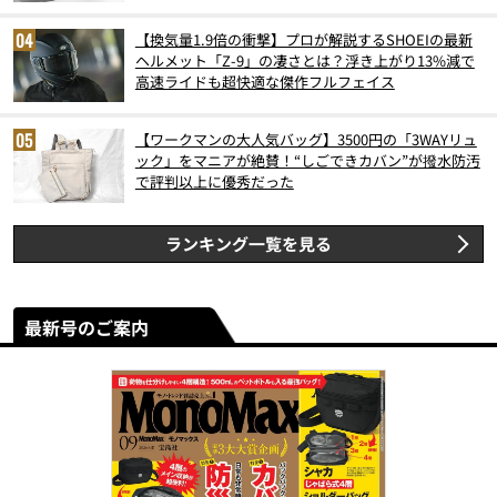
6月版）
【換気量1.9倍の衝撃】プロが解説するSHOEIの最新
ヘルメット「Z-9」の凄さとは？浮き上がり13%減で
高速ライドも超快適な傑作フルフェイス
【ワークマンの大人気バッグ】3500円の「3WAYリュ
ック」をマニアが絶賛！“しごできカバン”が撥水防汚
で評判以上に優秀だった
ランキング一覧を見る
最新号のご案内