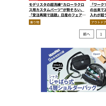
モデリスタの超洗練“カローラクロ
「ワーク
ス用カスタムパーツ”が勢ぞろい、
の出来で2
「受注再開で話題」日産のフェアレ
入れが超
ディZ NISMO…ほか【自動車の人
ンツの実
乗り物
アウトド
気記事ランキングベスト3】（2025
説
年6月版）
前へ
1