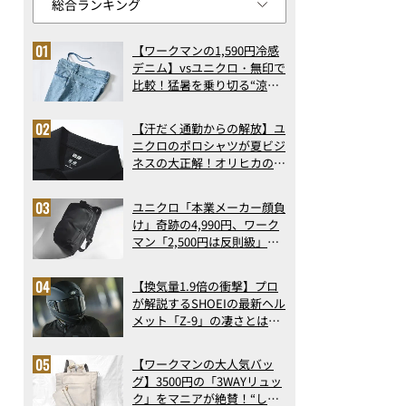
【ワークマンの1,590円冷感
デニム】vsユニクロ・無印で
比較！猛暑を乗り切る“涼感
ロングパンツ”3選を徹底解
剖。接触冷感から綿100%ま
【汗だく通勤からの解放】ユ
で決定版
ニクロのポロシャツが夏ビジ
ネスの大正解！オリヒカの透
け防止シャツも優秀。酷暑も
涼しい顔で働ける超快適ウエ
ユニクロ「本業メーカー顔負
アの実力
け」奇跡の4,990円、ワーク
マン「2,500円は反則級」凄
い万能バッグ…ほか【リュッ
クの人気記事ランキングベス
【換気量1.9倍の衝撃】プロ
ト3】（2026年6月版）
が解説するSHOEIの最新ヘル
メット「Z-9」の凄さとは？
浮き上がり13%減で高速ライ
ドも超快適な傑作フルフェイ
【ワークマンの大人気バッ
ス
グ】3500円の「3WAYリュッ
ク」をマニアが絶賛！“しご