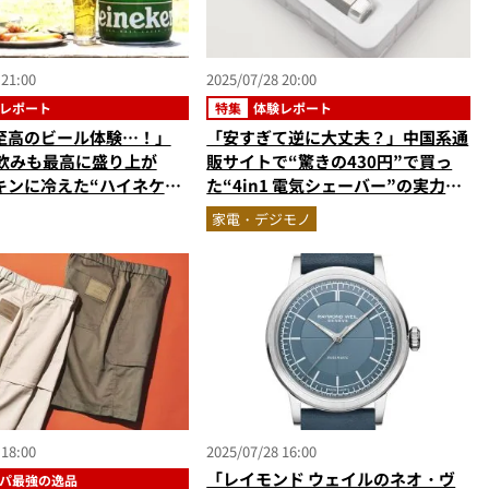
 21:00
2025/07/28 20:00
レポート
特集
体験レポート
至高のビール体験…！」
「安すぎて逆に大丈夫？」中国系通
家飲みも最高に盛り上が
販サイトで“驚きの430円”で買っ
キンに冷えた“ハイネケン
た“4in1 電気シェーバー”の実力を
の夏旨すぎてヤバい
試してみたら…
家電・デジモノ
 18:00
2025/07/28 16:00
「レイモンド ウェイルのネオ・ヴ
パ最強の逸品