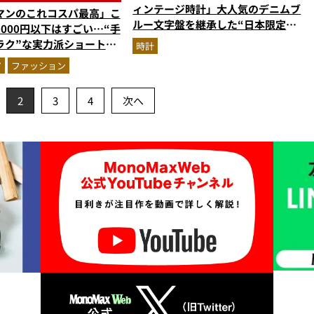
ィンテージ時計」大人気のデニムブ
マンのこれコスパ最高」こ
ルー文字盤を継承した“日本限定ウ
000円以下はすごい…“手
ォッチ”に注目必至
ラク”な実力派ショートパ
時計
力をスタイリストが徹底解
ア
ファッション
2
3
4
次へ