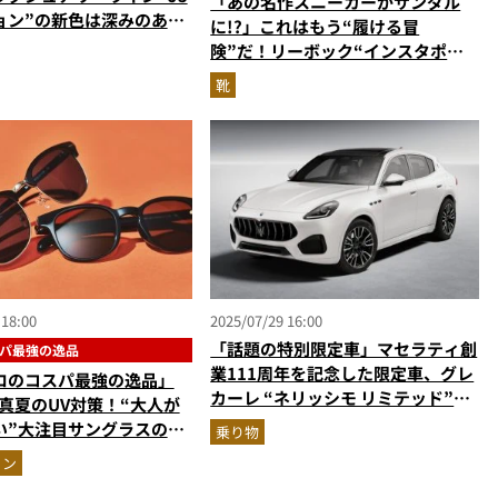
「あの名作スニーカーがサンダル
ョン”の新色は深みのある
に!?」これはもう“履ける冒
”と“青墨”
険”だ！リーボック“インスタポン
プフューリー ミュール”の実力をエ
靴
ディターが試し履き
 18:00
2025/07/29 16:00
「話題の特別限定車」マセラティ創
パ最強の逸品
業111周年を記念した限定車、グレ
ロのコスパ最強の逸品」
カーレ “ネリッシモ リミテッド”が
で真夏のUV対策！“大人が
10台限定で登場
い”大注目サングラスの実
乗り物
イリストが徹底解説
ョン