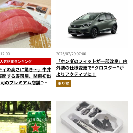
 12:00
2025/07/29 07:00
「ホンダのフィットが一部改良」内
人気記事ランキング
外装の仕様変更で“クロスター”が
ティの高さに驚き…」牛丼
よりアクティブに！
展開する寿司屋、関東初出
寿司のプレミアム店舗”が
乗り物
ほか【外食の人気記事ラン
ト3】（2025年6月版）