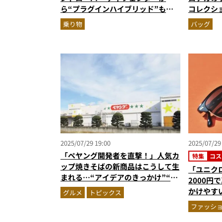
ら“プラグインハイブリッド”も登
コレクシ
場！現行型で初のマイナーチェンジ
青色“鉄紺
乗り物
バッグ
に注目
2025/07/29 19:00
2025/07/29
「ペヤング開発者を直撃！」人気カ
特集
コス
ップ焼きそばの新商品はこうして生
「ユニク
まれる…“アイデアのきっかけ”“気
2000円
になる開発秘話”を聞いてみた
かけやす
グルメ
トピックス
力をスタ
ファッシ