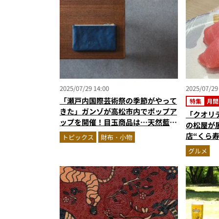
2025/07/29 14:00
2025/07/29
「瀬戸内国際芸術祭の季節がやって
特集
月間
きた」ガンゾが高松市内でポップア
「クオリ
ップを開催！目玉商品は…天然藍に
の松屋が
こだわった限定レザーポーチ
店“くら
トピックス
財布・小物
すごい…
グルメ
キングベス