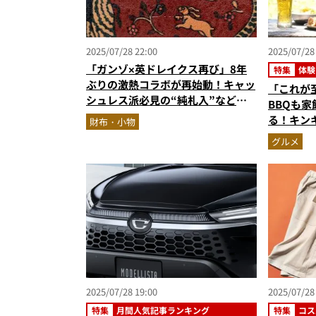
2025/07/28 22:00
2025/07/28
「ガンゾ×英ドレイクス再び」8年
特集
体験
ぶりの激熱コラボが再始動！キャッ
「これが
シュレス派必見の“純札入”など全5
BBQも
アイテムに大注目
る！キン
財布・小物
樽”がこ
グルメ
2025/07/28 19:00
2025/07/28
特集
月間人気記事ランキング
特集
コス