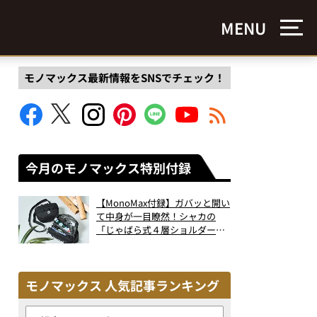
MENU
モノマックス最新情報をSNSでチェック！
今月のモノマックス特別付録
【MonoMax付録】ガバッと開い
て中身が一目瞭然！シャカの
「じゃばら式４層ショルダーバ
ッグ」は、出し入れのしやすさ
も過去最高レベルだった！
モノマックス 人気記事ランキング