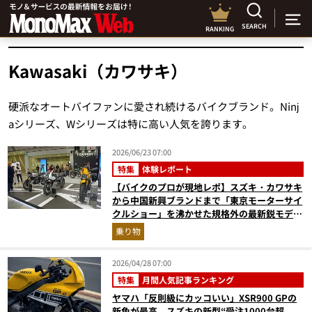
SEARCH
RANKING
Kawasaki（カワサキ）
硬派なオートバイファンに愛され続けるバイクブランド。Ninj
aシリーズ、Wシリーズは特に高い人気を誇ります。
2026/06/23 07:00
特集
体験レポート
【バイクのプロが現地レポ】スズキ・カワサキ
から中国新興ブランドまで「東京モーターサイ
クルショー」を沸かせた規格外の最新鋭モデル
をピックアップ！
乗り物
2026/04/28 07:00
特集
月間人気記事ランキング
ヤマハ「反則級にカッコいい」XSR900 GPの
新色が最高、スズキの新型“受注1000台超