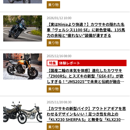
乗り物
2026/01/12 10:00
【実はNinjaより快適？】カワサキの隠れた名
車「ヴェルシス1100 SE」に新色登場。135馬
力の余裕と“疲れない”装備が凄すぎる
乗り物
2025/12/16 08:00
特集
体験レポート
【国産二輪の本気を体感】進化したカワサキ
「Z900RS」とスズキの新型「GSX-8T」が欲
しすぎる！“JMS2025”で未来と伝統が融合し
た最新バイクを徹底レポ
乗り物
2025/11/20 08:30
【カワサキの新型バイク】アウトドアギアを思
わせるデザインもいい！足つき性を向上の
「KLX230 SHERPA S」と無骨な「KLX230
DF」が新登場
乗り物