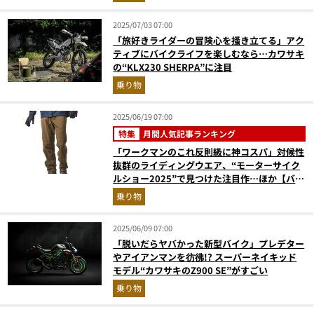
2025/07/03 07:00
「旅好きライダーの冒険心を掻き立てる」アク
ティブにバイクライフを楽しむなら…カワサキ
の“KLX230 SHERPA”に注目
乗り物
2025/06/19 07:00
特集
月間人気記事ランキング
「ワークマンのこれ反則級に神コスパ」対候性
抜群のライディングウエア、“モーターサイク
ルショー2025”で見つけた注目作…ほか【バイ
クの人気記事ランキングベスト3】（2025年5
乗り物
月版）
2025/06/09 07:00
「脱いだらヤバかった新型バイク」プレデター
やアイアンマンを彷彿!? スーパーネイキッド
モデル“カワサキのZ900 SE”がすごい
乗り物