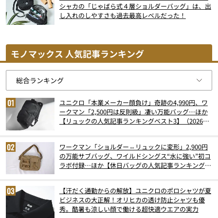
シャカの「じゃばら式４層ショルダーバッグ」は、出
し入れのしやすさも過去最高レベルだった！
モノマックス 人気記事ランキング
ユニクロ「本業メーカー顔負け」奇跡の4,990円、ワ
ークマン「2,500円は反則級」凄い万能バッグ…ほか
【リュックの人気記事ランキングベスト3】（2026年
6月版）
ワークマン「ショルダー⇔リュックに変形」2,900円
の万能サブバッグ、ワイルドシングス“水に強い”初コ
ラボ付録…ほか【休日バッグの人気記事ランキングベ
スト3】（2026年6月版）
【汗だく通勤からの解放】ユニクロのポロシャツが夏
ビジネスの大正解！オリヒカの透け防止シャツも優
秀。酷暑も涼しい顔で働ける超快適ウエアの実力