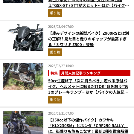
え”GSX-8T / 8TTが大ヒット…ほか【バイクの
人気記事ランキングベスト3】（2026年3月
乗り物
版）
2026/03/04 07:00
【凄みデザインの新型バイク】Z900RSとは別
の正解!? 見た目と走りのギャップが最高すぎ
る「カワサキ Z500」登場
乗り物
2026/02/27 15:00
特集
月間人気記事ランキング
50cc生産終了「次に買うべき」遊べる原付バ
イク、ヘルメットに貼るだけOK“命を救う”第
3のブレーキランプ…ほか【バイクの人気記事
ランキングベスト3】（2026年1月版）
乗り物
2026/01/21 07:00
【250cc以下の傑作バイク】カワサキ
「KLX230SM」とホンダ「CRF250 RALLY」
は、街乗りも旅もこなす！最新2種を徹底解説