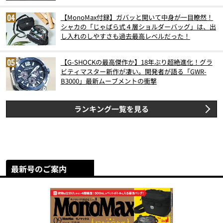
【MonoMax付録】ガバッと開いて中身が一目瞭然！
シャカの「じゃばら式４層ショルダーバッグ」は、出
し入れのしやすさも過去最高レベルだった！
【G-SHOCKの最高傑作か】18年ぶり超絶進化！グラ
ビティマスター新作が凄い。開発者が語る「GWR-
B3000」最新ムーブメントの衝撃
ランキング一覧を見る
最新号のご案内