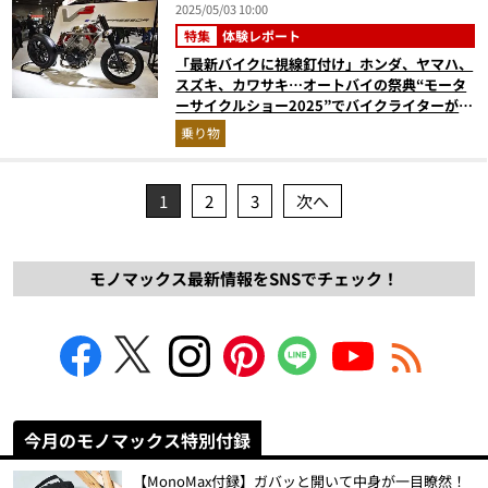
2025/05/03 10:00
特集
体験レポート
「最新バイクに視線釘付け」ホンダ、ヤマハ、
スズキ、カワサキ…オートバイの祭典“モータ
ーサイクルショー2025”でバイクライターが注
目したモデルとは？
乗り物
1
2
3
次へ
モノマックス最新情報をSNSでチェック！
今月のモノマックス特別付録
【MonoMax付録】ガバッと開いて中身が一目瞭然！