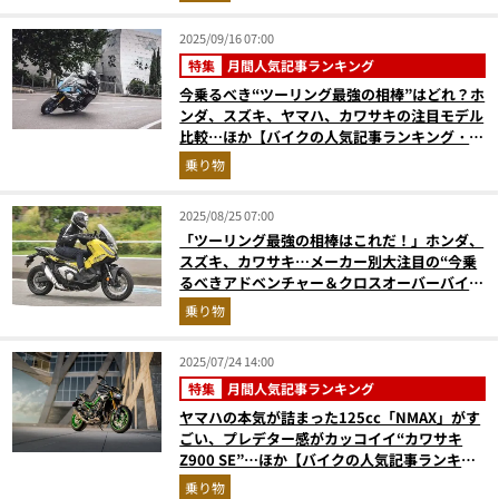
2025/09/16 07:00
特集
月間人気記事ランキング
今乗るべき“ツーリング最強の相棒”はどれ？ホ
ンダ、スズキ、ヤマハ、カワサキの注目モデル
比較…ほか【バイクの人気記事ランキング・8
月版】
乗り物
2025/08/25 07:00
「ツーリング最強の相棒はこれだ！」ホンダ、
スズキ、カワサキ…メーカー別大注目の“今乗
るべきアドベンチャー＆クロスオーバーバイ
ク”5モデルを徹底解説
乗り物
2025/07/24 14:00
特集
月間人気記事ランキング
ヤマハの本気が詰まった125cc「NMAX」がす
ごい、プレデター感がカッコイイ“カワサキ
Z900 SE”…ほか【バイクの人気記事ランキン
グベスト3】（2025年6月版）
乗り物