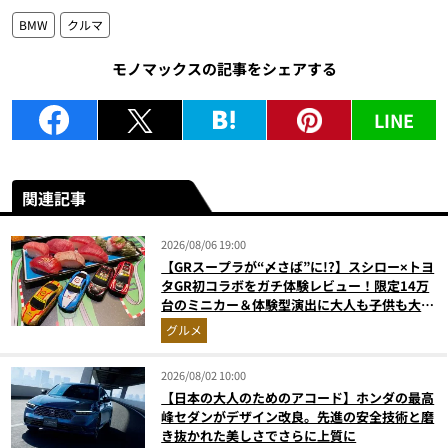
BMW
クルマ
モノマックスの記事をシェアする
LINE
関連記事
2026/08/06 19:00
【GRスープラが“〆さば”に!?】スシロー×トヨ
タGR初コラボをガチ体験レビュー！限定14万
台のミニカー＆体験型演出に大人も子供も大興
奮間違いなし
グルメ
2026/08/02 10:00
【日本の大人のためのアコード】ホンダの最高
峰セダンがデザイン改良。先進の安全技術と磨
き抜かれた美しさでさらに上質に