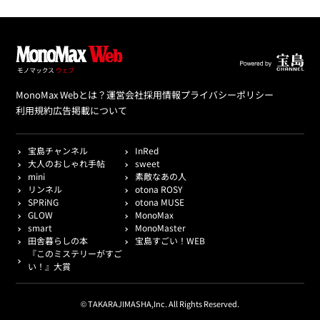
MonoMax Webとは？
運営会社
採用情報
プライバシーポリシー
利用規約
広告掲載について
宝島チャンネル
InRed
大人のおしゃれ手帖
sweet
mini
素敵なあの人
リンネル
otona ROSY
SPRiNG
otona MUSE
GLOW
MonoMax
smart
MonoMaster
田舎暮らしの本
宝島すごい！WEB
『このミステリーがすご
い！』大賞
© TAKARAJIMASHA,Inc. All Rights Reserved.