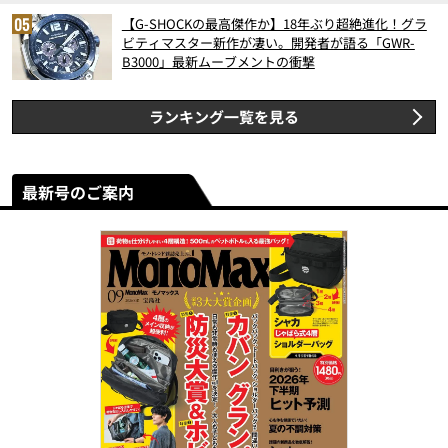
【G-SHOCKの最高傑作か】18年ぶり超絶進化！グラ
ビティマスター新作が凄い。開発者が語る「GWR-
B3000」最新ムーブメントの衝撃
ランキング一覧を見る
最新号のご案内