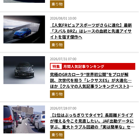
乗り物
2026/08/01 10:00
【人気FRピュアスポーツがさらに進化】最新
「スバル BRZ」はレースの血統と先進アイサ
イトを宿す傑作へ
乗り物
2026/07/31 07:00
特集
月間人気記事ランキング
究極のGRカローラ“世界初公開”をプロが解
説、次世代を担う「レクサスES」が大進化…
ほか【クルマの人気記事ランキングベスト3】
（2026年6月版）
乗り物
2026/07/28 07:00
【1位はぶっちぎりでタイヤ】長距離ドライブ
が増える今こそ見直したい。JAF出動データに
学ぶ、重大トラブル回避の「実は簡単な」セル
フメンテ術
乗り物