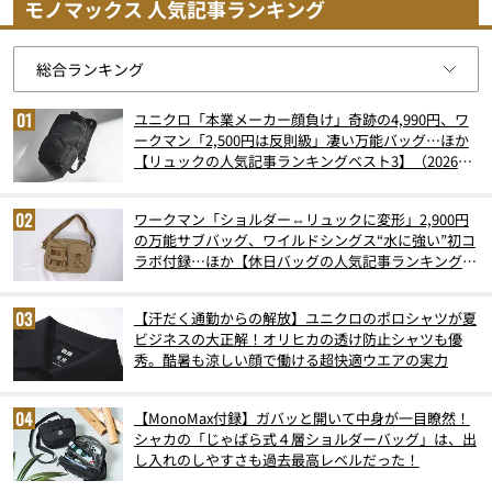
モノマックス 人気記事ランキング
ユニクロ「本業メーカー顔負け」奇跡の4,990円、ワ
ークマン「2,500円は反則級」凄い万能バッグ…ほか
【リュックの人気記事ランキングベスト3】（2026年
6月版）
ワークマン「ショルダー⇔リュックに変形」2,900円
の万能サブバッグ、ワイルドシングス“水に強い”初コ
ラボ付録…ほか【休日バッグの人気記事ランキングベ
スト3】（2026年6月版）
【汗だく通勤からの解放】ユニクロのポロシャツが夏
ビジネスの大正解！オリヒカの透け防止シャツも優
秀。酷暑も涼しい顔で働ける超快適ウエアの実力
【MonoMax付録】ガバッと開いて中身が一目瞭然！
シャカの「じゃばら式４層ショルダーバッグ」は、出
し入れのしやすさも過去最高レベルだった！