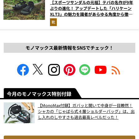
【スポーツサンダルの元祖】テバの名作が9年
ぶりの進化！ アップデートした「ハリケーン
XLT3」の魅力を識者があらゆる角度から徹底
解説！
靴
モノマックス最新情報をSNSでチェック！
今月のモノマックス特別付録
【MonoMax付録】ガバッと開いて中身が一目瞭然！
シャカの「じゃばら式４層ショルダーバッグ」は、出
し入れのしやすさも過去最高レベルだった！