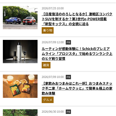
2026/07/25 10:00
【日産復活ののろしとなるか】激戦区コンパク
トSUVを制するか？第3世代e-POWER搭載
「新型キックス」の全貌に迫る
乗り物
2026/07/09 12:00
PR
ルーティンが感動体験に！Schickのプレミア
ムライン「プロジスタ」で始めるワンランク上
のヒゲ剃り習慣
雑貨
2026/07/09 10:00
PR
【家飲みおつまみはこれ一択】おつまみスナッ
ク不二家「ホームサクッと」で簡単＆極上の家
飲み体験
グルメ
2026/06/30 10:00
PR