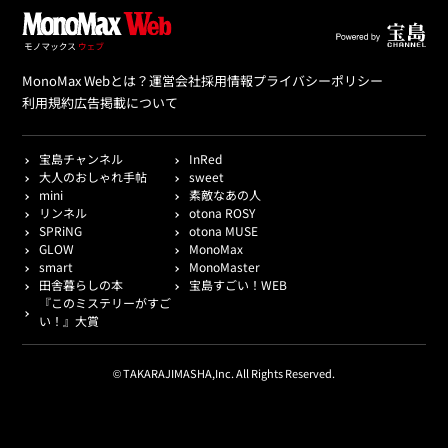
MonoMax Webとは？
運営会社
採用情報
プライバシーポリシー
利用規約
広告掲載について
宝島チャンネル
InRed
大人のおしゃれ手帖
sweet
mini
素敵なあの人
リンネル
otona ROSY
SPRiNG
otona MUSE
GLOW
MonoMax
smart
MonoMaster
田舎暮らしの本
宝島すごい！WEB
『このミステリーがすご
い！』大賞
© TAKARAJIMASHA,Inc. All Rights Reserved.