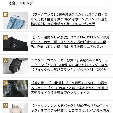
【ワークマンの1,590円冷感デニム】vsユニクロ・無
印で比較！猛暑を乗り切る“涼感ロングパンツ”3選を
徹底解剖。接触冷感から綿100%まで決定版
【汗だく通勤からの解放】ユニクロのポロシャツが夏
ビジネスの大正解！オリヒカの透け防止シャツも優
秀。酷暑も涼しい顔で働ける超快適ウエアの実力
ユニクロ「本業メーカー顔負け」奇跡の4,990円、ワ
ークマン「2,500円は反則級」凄い万能バッグ…ほか
【リュックの人気記事ランキングベスト3】（2026年
6月版）
【換気量1.9倍の衝撃】プロが解説するSHOEIの最新
ヘルメット「Z-9」の凄さとは？浮き上がり13%減で
高速ライドも超快適な傑作フルフェイス
【ワークマンの大人気バッグ】3500円の「3WAYリュ
ック」をマニアが絶賛！“しごできカバン”が撥水防汚