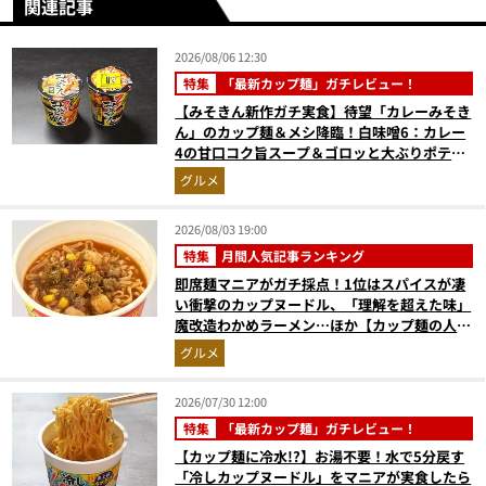
関連記事
2026/08/06 12:30
特集
「最新カップ麺」ガチレビュー！
【みそきん新作ガチ実食】待望「カレーみそき
ん」のカップ麺＆メシ降臨！白味噌6：カレー
4の甘口コク旨スープ＆ゴロッと大ぶりポテト
に歓喜
グルメ
2026/08/03 19:00
特集
月間人気記事ランキング
即席麺マニアがガチ採点！1位はスパイスが凄
い衝撃のカップヌードル、「理解を超えた味」
魔改造わかめラーメン…ほか【カップ麺の人気
記事ランキングベスト3】（2026年6月版）
グルメ
2026/07/30 12:00
特集
「最新カップ麺」ガチレビュー！
【カップ麺に冷水!?】お湯不要！水で5分戻す
「冷しカップヌードル」をマニアが実食したら