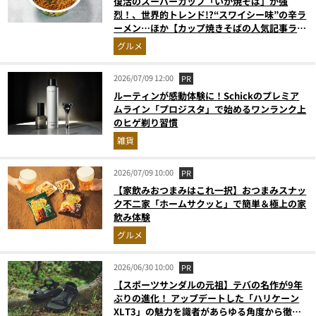
復活のスーパーカップ「いか焼そば」が強
烈！、世界的トレンド!?“スワイシー味”の辛ラ
ーメン…ほか【カップ焼きそばの人気記事ラン
キングベスト3】（2026年5月版）
グルメ
2026/07/09 12:00
PR
ルーティンが感動体験に！Schickのプレミア
ムライン「プロジスタ」で始めるワンランク上
のヒゲ剃り習慣
雑貨
2026/07/09 10:00
PR
【家飲みおつまみはこれ一択】おつまみスナッ
ク不二家「ホームサクッと」で簡単＆極上の家
飲み体験
グルメ
2026/06/30 10:00
PR
【スポーツサンダルの元祖】テバの名作が9年
ぶりの進化！ アップデートした「ハリケーン
XLT3」の魅力を識者があらゆる角度から徹底