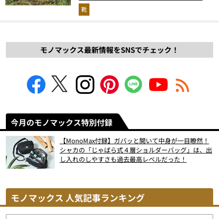
解説！
靴
モノマックス最新情報をSNSでチェック！
今月のモノマックス特別付録
【MonoMax付録】ガバッと開いて中身が一目瞭然！
シャカの「じゃばら式４層ショルダーバッグ」は、出
し入れのしやすさも過去最高レベルだった！
モノマックス 人気記事ランキング