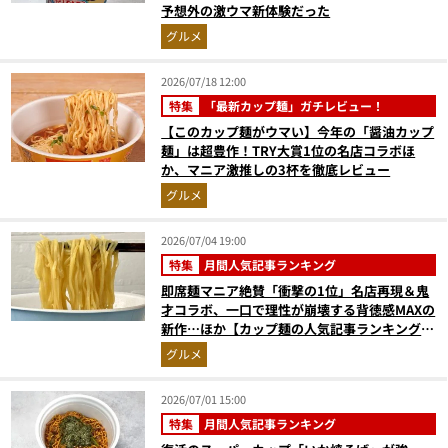
予想外の激ウマ新体験だった
グルメ
2026/07/18 12:00
特集
「最新カップ麺」ガチレビュー！
【このカップ麺がウマい】今年の「醤油カップ
麺」は超豊作！TRY大賞1位の名店コラボほ
か、マニア激推しの3杯を徹底レビュー
グルメ
2026/07/04 19:00
特集
月間人気記事ランキング
即席麺マニア絶賛「衝撃の1位」名店再現＆鬼
才コラボ、一口で理性が崩壊する背徳感MAXの
新作…ほか【カップ麺の人気記事ランキングベ
スト3】（2026年5月版）
グルメ
2026/07/01 15:00
特集
月間人気記事ランキング