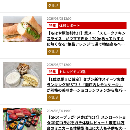
止まらない『かりんとう』」
グルメ
2026/08/08 12:00
特集
体験レポート
【もはや原価割れ!?】業スー「スモークチキン
スライス」がウマすぎた！700gあってもすぐ
に無くなる“絶品アレンジ”5選で物価高もへっ
ちゃら
グルメ
2026/08/07 12:00
特集
トレンドモノ3選
【1位は即リピ確定】セブン新作スイーツ実食
ランキングBEST3！「瀬戸内レモンケーキ」
が別格の美味さ…ショコラシフォンから塩バニ
ラプリンまで本気レビュー
グルメ
2026/08/06 19:00
【GRスープラが“〆さば”に!?】スシロー×トヨ
タGR初コラボをガチ体験レビュー！限定14万
台のミニカー＆体験型演出に大人も子供も大興