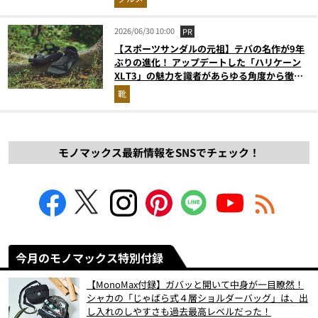
2026/06/30 10:00
PR
【スポーツサンダルの元祖】テバの名作が9年
ぶりの進化！ アップデートした「ハリケーン
XLT3」の魅力を識者があらゆる角度から徹底
解説！
靴
モノマックス最新情報をSNSでチェック！
今月のモノマックス特別付録
【MonoMax付録】ガバッと開いて中身が一目瞭然！
シャカの「じゃばら式４層ショルダーバッグ」は、出
し入れのしやすさも過去最高レベルだった！