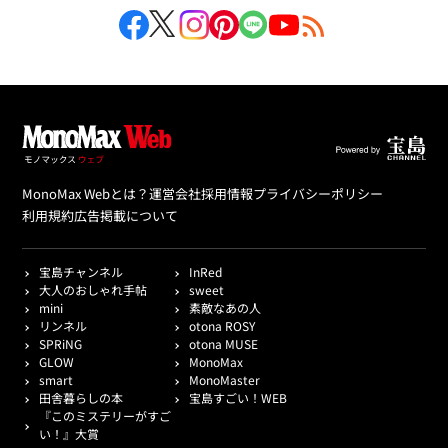
MonoMax Webとは？
運営会社
採用情報
プライバシーポリシー
利用規約
広告掲載について
宝島チャンネル
InRed
大人のおしゃれ手帖
sweet
mini
素敵なあの人
リンネル
otona ROSY
SPRiNG
otona MUSE
GLOW
MonoMax
smart
MonoMaster
田舎暮らしの本
宝島すごい！WEB
『このミステリーがすご
い！』大賞