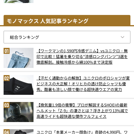
モノマックス 人気記事ランキング
【ワークマンの1,590円冷感デニム】vsユニクロ・無
印で比較！猛暑を乗り切る“涼感ロングパンツ”3選を
徹底解剖。接触冷感から綿100%まで決定版
【汗だく通勤からの解放】ユニクロのポロシャツが夏
ビジネスの大正解！オリヒカの透け防止シャツも優
秀。酷暑も涼しい顔で働ける超快適ウエアの実力
【換気量1.9倍の衝撃】プロが解説するSHOEIの最新
ヘルメット「Z-9」の凄さとは？浮き上がり13%減で
高速ライドも超快適な傑作フルフェイス
ユニクロ「本業メーカー顔負け」奇跡の4,990円、ワ