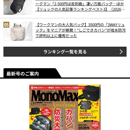
ークマン「2,500円は反則級」凄い万能バッグ…ほか
【リュックの人気記事ランキングベスト3】（2026年
6月版）
【ワークマンの大人気バッグ】3500円の「3WAYリュ
ック」をマニアが絶賛！“しごできカバン”が撥水防汚
で評判以上に優秀だった
ランキング一覧を見る
最新号のご案内