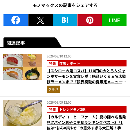
モノマックスの記事をシェアする
LINE
関連記事
2026/08/10 12:00
特集
体験レポート
【スシローの鬼コスパ】110円の大とろ＆ジャ
ンボサーモンを実食レポ！絶品いくら＆名店監
修ラーメンまで「限界突破の夏限定メニュー」
12品
グルメ
2026/08/09 12:00
特集
トレンドモノ3選
【カルディコーヒーファーム】夏の隠れ名品発
見!?パインおやつ実食ランキングベスト3「1
位は“甘み×爽やか”の意外すぎる大正解！手が