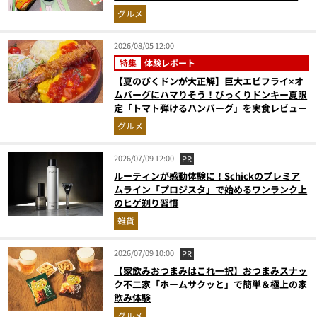
奮間違いなし
グルメ
2026/08/05 12:00
特集
体験レポート
【夏のびくドンが大正解】巨大エビフライ×オ
ムバーグにハマりそう！びっくりドンキー夏限
定「トマト弾けるハンバーグ」を実食レビュー
グルメ
2026/07/09 12:00
PR
ルーティンが感動体験に！Schickのプレミア
ムライン「プロジスタ」で始めるワンランク上
のヒゲ剃り習慣
雑貨
2026/07/09 10:00
PR
【家飲みおつまみはこれ一択】おつまみスナッ
ク不二家「ホームサクッと」で簡単＆極上の家
飲み体験
グルメ