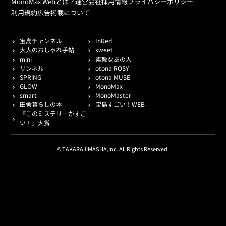
MonoMax Webとは？
運営会社
採用情報
プライバシーポリシー
利用規約
広告掲載について
宝島チャンネル
InRed
大人のおしゃれ手帖
sweet
mini
素敵なあの人
リンネル
otona ROSY
SPRiNG
otona MUSE
GLOW
MonoMax
smart
MonoMaster
田舎暮らしの本
宝島すごい！WEB
『このミステリーがすご
い！』大賞
© TAKARAJIMASHA,Inc. All Rights Reserved.