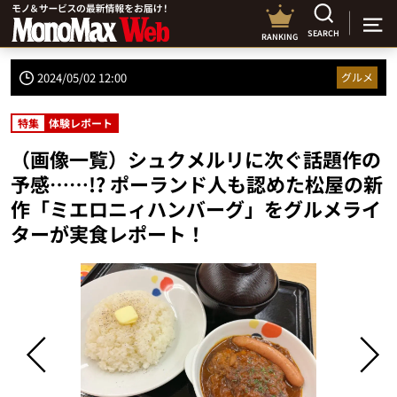
SEARCH
RANKING
2024/05/02 12:00
グルメ
特集
体験レポート
（画像一覧）シュクメルリに次ぐ話題作の
予感……!? ポーランド人も認めた松屋の新
作「ミエロニィハンバーグ」をグルメライ
ターが実食レポート！