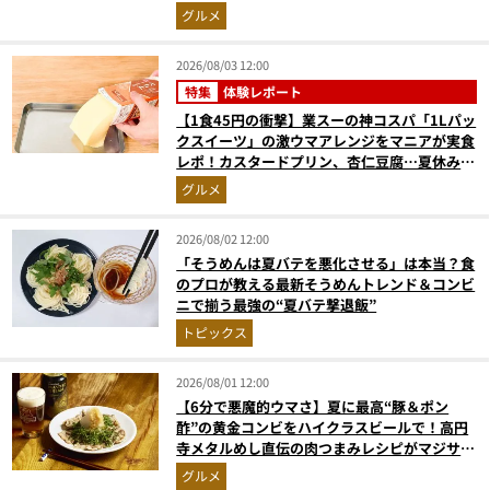
グルメ
2026/08/03 12:00
特集
体験レポート
【1食45円の衝撃】業スーの神コスパ「1Lパッ
クスイーツ」の激ウマアレンジをマニアが実食
レポ！カスタードプリン、杏仁豆腐…夏休みの
おやつに最強すぎた
グルメ
2026/08/02 12:00
「そうめんは夏バテを悪化させる」は本当？食
のプロが教える最新そうめんトレンド＆コンビ
ニで揃う最強の“夏バテ撃退飯”
トピックス
2026/08/01 12:00
【6分で悪魔的ウマさ】夏に最高“豚＆ポン
酢”の黄金コンビをハイクラスビールで！高円
寺メタルめし直伝の肉つまみレシピがマジサイ
コー【マンダ◯リアンにも食べさせたい】
グルメ