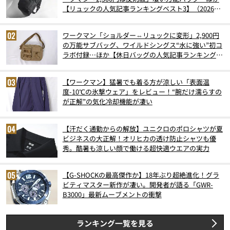
【リュックの人気記事ランキングベスト3】（2026年
6月版）
ワークマン「ショルダー⇔リュックに変形」2,900円
の万能サブバッグ、ワイルドシングス“水に強い”初コ
ラボ付録…ほか【休日バッグの人気記事ランキングベ
スト3】（2026年6月版）
【ワークマン】猛暑でも着る方が涼しい「表面温
度-10℃の氷撃ウェア」をレビュー！“腕だけ濡らすの
が正解”の気化冷却機能が凄い
【汗だく通勤からの解放】ユニクロのポロシャツが夏
ビジネスの大正解！オリヒカの透け防止シャツも優
秀。酷暑も涼しい顔で働ける超快適ウエアの実力
【G-SHOCKの最高傑作か】18年ぶり超絶進化！グラ
ビティマスター新作が凄い。開発者が語る「GWR-
B3000」最新ムーブメントの衝撃
ランキング一覧を見る