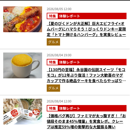
2026/08/05 12:00
特集
体験レポート
【夏のびくドンが大正解】巨大エビフライ×オ
ムバーグにハマりそう！びっくりドンキー夏限
定「トマト弾けるハンバーグ」を実食レビュー
グルメ
2026/08/04 19:00
特集
体験レポート
【130円の至福】永谷園の伝説スイーツ「モコ
モコ」が12年ぶり復活！ファン大歓喜のマグ
カップで作る絶品ケーキを食べたらやっぱり最
高にウマかった
グルメ
2026/08/04 12:00
特集
体験レポート
【価格バグ再び】ファミマが太っ腹すぎ！「お
値段そのまま45%増量」を実食レポ。クレー
プは推定59%増の衝撃的な大盤振る舞い