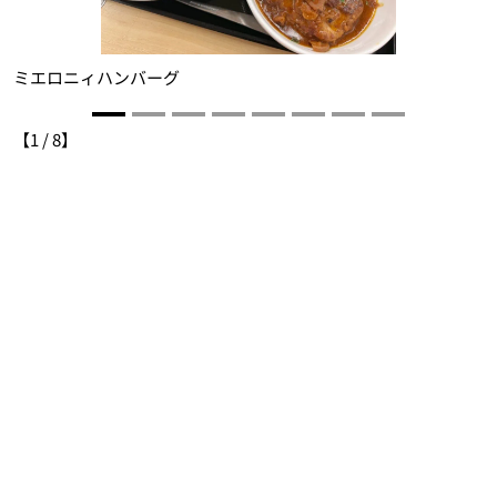
厚
ミエロニィハンバーグ
【
1
/
8
】