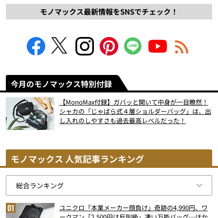
モノマックス最新情報をSNSでチェック！
今月のモノマックス特別付録
【MonoMax付録】ガバッと開いて中身が一目瞭然！
シャカの「じゃばら式４層ショルダーバッグ」は、出
し入れのしやすさも過去最高レベルだった！
モノマックス 人気記事ランキング
ユニクロ「本業メーカー顔負け」奇跡の4,990円、ワ
ークマン「2,500円は反則級」凄い万能バッグ…ほか