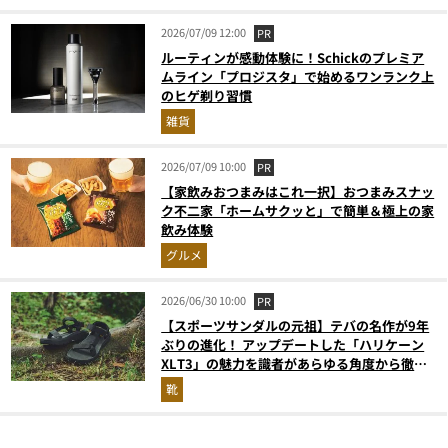
2026/07/09 12:00
PR
ルーティンが感動体験に！Schickのプレミア
ムライン「プロジスタ」で始めるワンランク上
のヒゲ剃り習慣
雑貨
2026/07/09 10:00
PR
【家飲みおつまみはこれ一択】おつまみスナッ
ク不二家「ホームサクッと」で簡単＆極上の家
飲み体験
グルメ
2026/06/30 10:00
PR
【スポーツサンダルの元祖】テバの名作が9年
ぶりの進化！ アップデートした「ハリケーン
XLT3」の魅力を識者があらゆる角度から徹底
解説！
靴