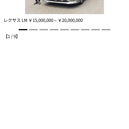
ル
レクサス LM ￥15,000,000～￥20,000,000
レ
b
選
【
1
/
9
】