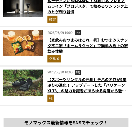
ルーティンが感動体験に！Schickのプレミア
ムライン「プロジスタ」で始めるワンランク上
のヒゲ剃り習慣
雑貨
2026/07/09 10:00
PR
【家飲みおつまみはこれ一択】おつまみスナッ
ク不二家「ホームサクッと」で簡単＆極上の家
飲み体験
グルメ
2026/06/30 10:00
PR
【スポーツサンダルの元祖】テバの名作が9年
ぶりの進化！ アップデートした「ハリケーン
XLT3」の魅力を識者があらゆる角度から徹底
解説！
靴
モノマックス最新情報をSNSでチェック！