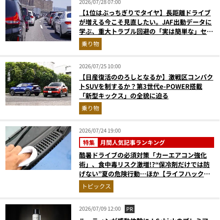
2026/07/28 07:00
【1位はぶっちぎりでタイヤ】長距離ドライブ
が増える今こそ見直したい。JAF出動データに
学ぶ、重大トラブル回避の「実は簡単な」セル
フメンテ術
乗り物
2026/07/25 10:00
【日産復活ののろしとなるか】激戦区コンパク
トSUVを制するか？第3世代e-POWER搭載
「新型キックス」の全貌に迫る
乗り物
2026/07/24 19:00
特集
月間人気記事ランキング
酷暑ドライブの必須対策「カーエアコン強化
術」、食中毒リスク激増!?“保冷剤だけでは防
げない”夏の危険行動…ほか【ライフハックの
人気記事ランキングベスト3】（2026年6月
トピックス
版）
2026/07/09 12:00
PR