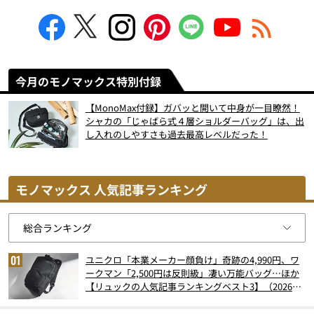
今月のモノマックス特別付録
【MonoMax付録】ガバッと開いて中身が一目瞭然！
シャカの「じゃばら式４層ショルダーバッグ」は、出
し入れのしやすさも過去最高レベルだった！
モノマックス 人気記事ランキング
ユニクロ「本業メーカー顔負け」奇跡の4,990円、ワ
ークマン「2,500円は反則級」凄い万能バッグ…ほか
【リュックの人気記事ランキングベスト3】（2026年
6月版）