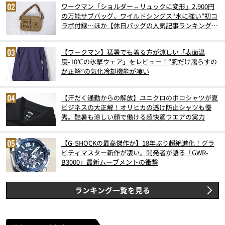
ワークマン「ショルダー⇔リュックに変形」2,900円
の万能サブバッグ、ワイルドシングス“水に強い”初コ
ラボ付録…ほか【休日バッグの人気記事ランキングベ
スト3】（2026年6月版）
【ワークマン】猛暑でも着る方が涼しい「表面温
度-10℃の氷撃ウェア」をレビュー！“腕だけ濡らすの
が正解”の気化冷却機能が凄い
【汗だく通勤からの解放】ユニクロのポロシャツが夏
ビジネスの大正解！オリヒカの透け防止シャツも優
秀。酷暑も涼しい顔で働ける超快適ウエアの実力
【G-SHOCKの最高傑作か】18年ぶり超絶進化！グラ
ビティマスター新作が凄い。開発者が語る「GWR-
B3000」最新ムーブメントの衝撃
ランキング一覧を見る