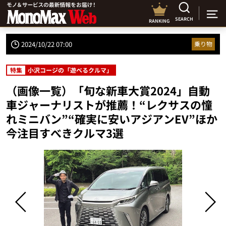
SEARCH
RANKING
2024/10/22 07:00
乗り物
特集
小沢コージの「遊べるクルマ」
（画像一覧）「旬な新車大賞2024」自動
車ジャーナリストが推薦！“レクサスの憧
れミニバン”“確実に安いアジアンEV”ほか
今注目すべきクルマ3選