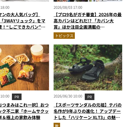
 18:00
2026/08/03 17:00
マンの大人気バッグ】
【プロ9名がガチ審査】2026年の最
の「3WAYリュック」をマ
高カバンはどれだ!? 「カバン大
賛！“しごできカバン”が
賞」ほか注目企画満載の
で評判以上に優秀だった
MonoMax9月号＆増刊の表紙を速
トピックス
報
 10:00
2026/06/30 10:00
PR
PR
おつまみはこれ一択】おつ
【スポーツサンダルの元祖】テバの
ック不二家「ホームサクッ
名作が9年ぶりの進化！ アップデー
単＆極上の家飲み体験
トした「ハリケーン XLT3」の魅力
を識者があらゆる角度から徹底解
靴