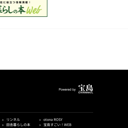
リンネル
otona ROSY
田舎暮らしの本
宝島すごい！WEB