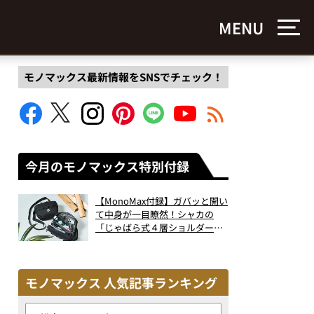
MENU
モノマックス最新情報をSNSでチェック！
今月のモノマックス特別付録
【MonoMax付録】ガバッと開い
て中身が一目瞭然！シャカの
「じゃばら式４層ショルダーバ
ッグ」は、出し入れのしやすさ
も過去最高レベルだった！
モノマックス 人気記事ランキング