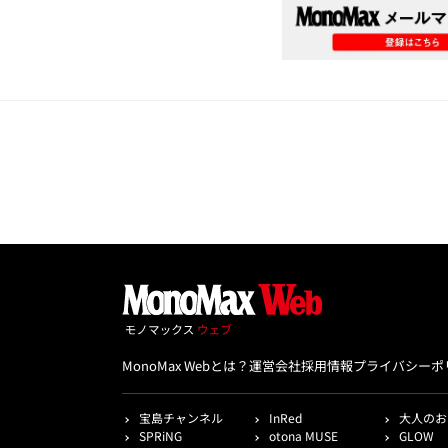
MonoMax Webとは？
運営会社
採用情報
プライバシーポ
宝島チャンネル
InRed
大人のお
SPRiNG
otona MUSE
GLOW