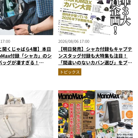
 17:00
2026/08/06 17:00
と開くじゃばら4層】本日
【明日発売】シャカ付録もキャプテ
oMax付録「シャカ」のシ
ンスタッグ付録も大特集も注目！
バッグが凄すぎる！
「間違いのないカバン選び」をプロ
ペット収納＆背面メッシュ
がジャッジ・MonoMax9月号の目
トピックス
かない
次を公開