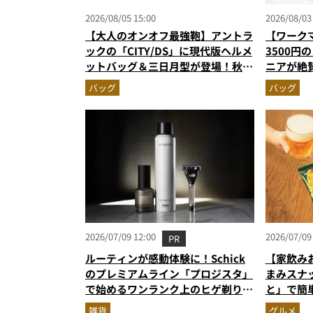
2026/08/05 15:00
2026/08/03
【大人のオンオフ最強鞄】アントラ
【ワーク
ックの「CITY/DS」に現代版ヘルメ
3500円
ットバッグ＆三日月型が登場！秋服
ニアが絶
に絶対合う新色モールブラウンが傑
撥水防汚
バッグ
バッグ
作
2026/07/09 12:00
2026/07/09
PR
ルーティンが感動体験に！Schick
【家飲み
のプレミアムライン「プロジスタ」
まみスナ
で始めるワンランク上のヒゲ剃り習
と」で簡
慣
雑貨
グルメ