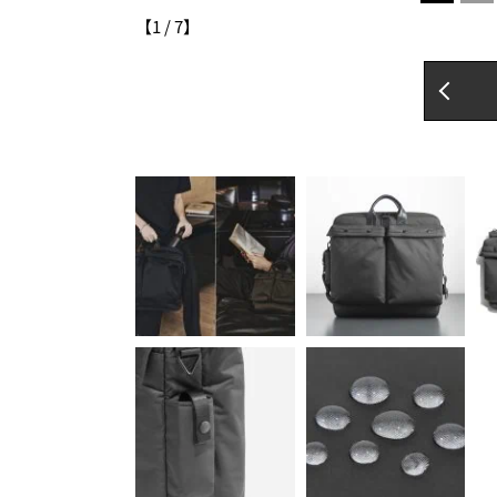
【
1
/
7
】