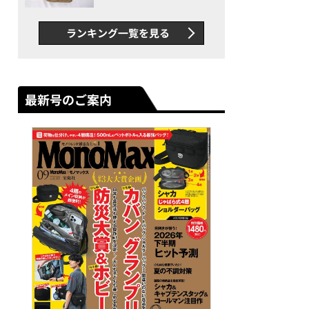
グス“水に強い”初コラボ付
録…ほか【休日バッグの人気
ランキング一覧を見る
記事ランキングベスト3】
（2026年6月版）
最新号のご案内