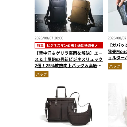
2026/08/07 20:00
2026/08/07
【ガバッ
特集
ビジネスマン必携！通勤快適モノ
発売Mon
【背中汗＆ゲリラ豪雨を解決】エー
ョルダー
ス＆土屋鞄の最新ビジネスリュック
500mL
2選！25%放熱向上バッグ＆高級防
バッグ
でベタつ
水レザーの全貌
バッグ