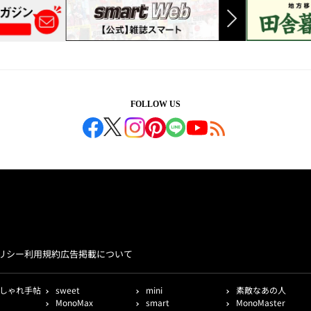
FOLLOW US
リシー
利用規約
広告掲載について
しゃれ手帖
sweet
mini
素敵なあの人
MonoMax
smart
MonoMaster