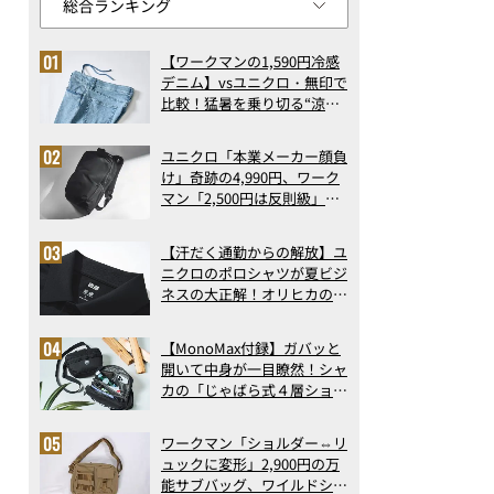
【ワークマンの1,590円冷感
デニム】vsユニクロ・無印で
比較！猛暑を乗り切る“涼感
ロングパンツ”3選を徹底解
剖。接触冷感から綿100%ま
ユニクロ「本業メーカー顔負
で決定版
け」奇跡の4,990円、ワーク
マン「2,500円は反則級」凄
い万能バッグ…ほか【リュッ
クの人気記事ランキングベス
【汗だく通勤からの解放】ユ
ト3】（2026年6月版）
ニクロのポロシャツが夏ビジ
ネスの大正解！オリヒカの透
け防止シャツも優秀。酷暑も
涼しい顔で働ける超快適ウエ
【MonoMax付録】ガバッと
アの実力
開いて中身が一目瞭然！シャ
カの「じゃばら式４層ショル
ダーバッグ」は、出し入れの
しやすさも過去最高レベルだ
【モチーフは90～00年代U.S.モデル】アントラックのカジュアル
ワークマン「ショルダー⇔リ
った！
バッグシリーズが登場
ュックに変形」2,900円の万
能サブバッグ、ワイルドシン