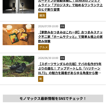
ルーティンが感動体験に！Schickのプレミア
ムライン「プロジスタ」で始めるワンランク上
のヒゲ剃り習慣
雑貨
2026/07/09 10:00
PR
【家飲みおつまみはこれ一択】おつまみスナッ
ク不二家「ホームサクッと」で簡単＆極上の家
飲み体験
グルメ
2026/06/30 10:00
PR
【スポーツサンダルの元祖】テバの名作が9年
ぶりの進化！ アップデートした「ハリケーン
XLT3」の魅力を識者があらゆる角度から徹底
解説！
靴
モノマックス最新情報をSNSでチェック！