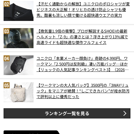
【汗だく通勤からの解放】ユニクロのポロシャツが夏
ビジネスの大正解！オリヒカの透け防止シャツも優
秀。酷暑も涼しい顔で働ける超快適ウエアの実力
【換気量1.9倍の衝撃】プロが解説するSHOEIの最新
ヘルメット「Z-9」の凄さとは？浮き上がり13%減で
高速ライドも超快適な傑作フルフェイス
ユニクロ「本業メーカー顔負け」奇跡の4,990円、ワ
ークマン「2,500円は反則級」凄い万能バッグ…ほか
【リュックの人気記事ランキングベスト3】（2026年
6月版）
【ワークマンの大人気バッグ】3500円の「3WAYリュ
ック」をマニアが絶賛！“しごできカバン”が撥水防汚
で評判以上に優秀だった
ランキング一覧を見る