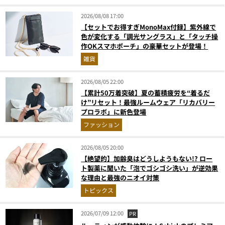
2026/08/08 17:00
【セットでお得すぎMonoMax付録】紫外線で
色が変化する「調光サングラス」と「タッチ操
作OKスマホポーチ」の豪華セットが登場！
雑貨
2026/08/05 22:00
【累計50万着突破】夏の蓄積疲労を“着るだ
け”リセット！最強ルームウェア「リカバリー
プロラボ」に新色登場
ファッション
2026/08/05 20:00
【絶望的】加齢臭はどうしようもない!? ロー
ト製薬に聞いた「泡でゴシゴシ洗い」が逆効果
な理由と最強のニオイ対策
トピックス
2026/07/09 12:00
PR