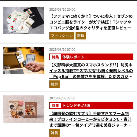
2026/08/10 20:00
【ファミマに続くか？】ついに参入！セブンの
コンビニ服をライターがガチ検証！Tシャツや
エコバッグ全6型のクオリティを正直レビュー
ファッション
雑貨
2026/08/10 07:00
特集
体験レポート
【文部科学大臣賞のスマホスタンド!?】防災ホ
イッスル搭載で“スマホ指”も防ぐ発明レベルの
「Pop Bar」の無敵さを実体験。ただのガジェ
ットじゃない！
雑貨
2026/08/08 22:00
特集
トレンドモノ3選
【韓国発の飲むサプリ】手軽すぎてブーム到
来！プロテインコーヒーからビタミンC・青汁
まで話題の“一包タイプ”3選を美容ジャーナリ
ストが徹底解説
雑貨