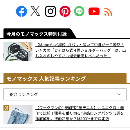
今月のモノマックス特別付録
【MonoMax付録】ガバッと開いて中身が一目瞭然！
シャカの「じゃばら式４層ショルダーバッグ」は、出
し入れのしやすさも過去最高レベルだった！
モノマックス 人気記事ランキング
【ワークマンの1,590円冷感デニム】vsユニクロ・無
印で比較！猛暑を乗り切る“涼感ロングパンツ”3選を
徹底解剖。接触冷感から綿100%まで決定版