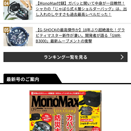
【MonoMax付録】ガバッと開いて中身が一目瞭然！
シャカの「じゃばら式４層ショルダーバッグ」は、出
し入れのしやすさも過去最高レベルだった！
【G-SHOCKの最高傑作か】18年ぶり超絶進化！グラ
ビティマスター新作が凄い。開発者が語る「GWR-
B3000」最新ムーブメントの衝撃
ランキング一覧を見る
最新号のご案内