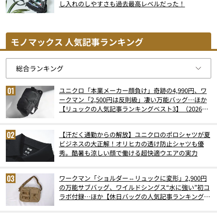
し入れのしやすさも過去最高レベルだった！
モノマックス 人気記事ランキング
ユニクロ「本業メーカー顔負け」奇跡の4,990円、ワ
ークマン「2,500円は反則級」凄い万能バッグ…ほか
【リュックの人気記事ランキングベスト3】（2026年
6月版）
【汗だく通勤からの解放】ユニクロのポロシャツが夏
ビジネスの大正解！オリヒカの透け防止シャツも優
秀。酷暑も涼しい顔で働ける超快適ウエアの実力
ワークマン「ショルダー⇔リュックに変形」2,900円
の万能サブバッグ、ワイルドシングス“水に強い”初コ
ラボ付録…ほか【休日バッグの人気記事ランキングベ
スト3】（2026年6月版）