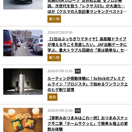
究極のGRカローラ“世界初公開”をプロが解
説、次世代を担う「レクサスES」が大進化…
ほか【クルマの人気記事ランキングベスト3】
（2026年6月版）
乗り物
2026/07/28 07:00
【1位はぶっちぎりでタイヤ】長距離ドライブ
が増える今こそ見直したい。JAF出動データに
学ぶ、重大トラブル回避の「実は簡単な」セル
フメンテ術
乗り物
2026/07/09 12:00
PR
ルーティンが感動体験に！Schickのプレミア
ムライン「プロジスタ」で始めるワンランク上
のヒゲ剃り習慣
雑貨
2026/07/09 10:00
PR
【家飲みおつまみはこれ一択】おつまみスナッ
ク不二家「ホームサクッと」で簡単＆極上の家
飲み体験