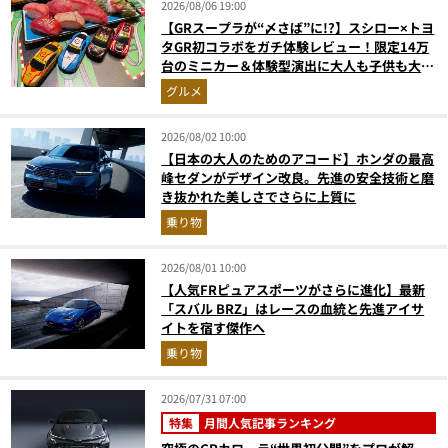
2026/08/06 19:00
【GRスープラが“〆さば”に!?】スシロー×トヨ
タGR初コラボをガチ体験レビュー！限定14万
台のミニカー＆体験型演出に大人も子供も大興
奮間違いなし
グルメ
2026/08/02 10:00
【日本の大人のためのアコード】ホンダの最高
峰セダンがデザイン改良。先進の安全技術と磨
き抜かれた美しさでさらに上質に
乗り物
2026/08/01 10:00
【人気FRピュアスポーツがさらに進化】最新
「スバル BRZ」はレースの血統と先進アイサ
イトを宿す傑作へ
乗り物
2026/07/31 07:00
特集
月間人気記事ランキング