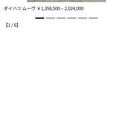
ダイハツ ムーヴ ￥1,358,500～2,024,000
ダ
中
・
【
1
/
6
】
も