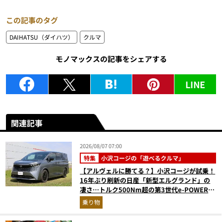
この記事のタグ
DAIHATSU（ダイハツ）
クルマ
モノマックスの記事をシェアする
LINE
関連記事
2026/08/07 07:00
特集
小沢コージの「遊べるクルマ」
【アルヴェルに勝てる？】小沢コージが試乗！
16年ぶり刷新の日産「新型エルグランド」の
凄さ…トルク500Nm超の第3世代e-POWER＆
和の格調高きデザインを徹底チェック
乗り物