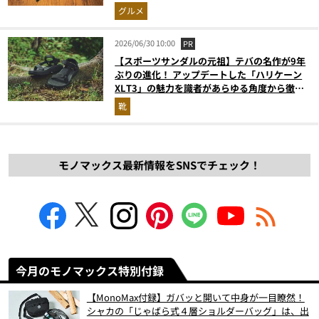
グルメ
2026/06/30 10:00
PR
【スポーツサンダルの元祖】テバの名作が9年
ぶりの進化！ アップデートした「ハリケーン
XLT3」の魅力を識者があらゆる角度から徹底
解説！
靴
モノマックス最新情報をSNSでチェック！
今月のモノマックス特別付録
【MonoMax付録】ガバッと開いて中身が一目瞭然！
シャカの「じゃばら式４層ショルダーバッグ」は、出