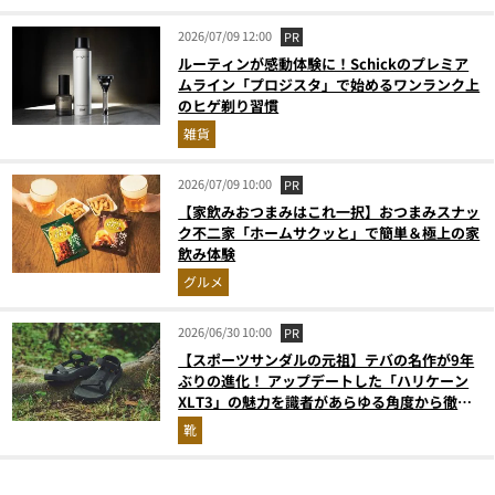
2026/07/09 12:00
PR
ルーティンが感動体験に！Schickのプレミア
ムライン「プロジスタ」で始めるワンランク上
のヒゲ剃り習慣
雑貨
2026/07/09 10:00
PR
【家飲みおつまみはこれ一択】おつまみスナッ
ク不二家「ホームサクッと」で簡単＆極上の家
飲み体験
グルメ
2026/06/30 10:00
PR
【スポーツサンダルの元祖】テバの名作が9年
ぶりの進化！ アップデートした「ハリケーン
XLT3」の魅力を識者があらゆる角度から徹底
解説！
靴