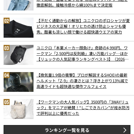
徹底解剖。接触冷感から綿100%まで決定版
【汗だく通勤からの解放】ユニクロのポロシャツが夏
ビジネスの大正解！オリヒカの透け防止シャツも優
秀。酷暑も涼しい顔で働ける超快適ウエアの実力
ユニクロ「本業メーカー顔負け」奇跡の4,990円、ワ
ークマン「2,500円は反則級」凄い万能バッグ…ほか
【リュックの人気記事ランキングベスト3】（2026年
6月版）
【換気量1.9倍の衝撃】プロが解説するSHOEIの最新
ヘルメット「Z-9」の凄さとは？浮き上がり13%減で
高速ライドも超快適な傑作フルフェイス
【ワークマンの大人気バッグ】3500円の「3WAYリュ
ック」をマニアが絶賛！“しごできカバン”が撥水防汚
で評判以上に優秀だった
ランキング一覧を見る