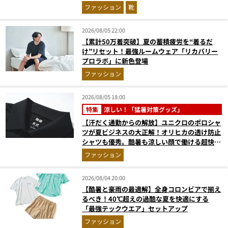
ファッション
靴
2026/08/05 22:00
【累計50万着突破】夏の蓄積疲労を“着るだ
け”リセット！最強ルームウェア「リカバリー
プロラボ」に新色登場
ファッション
2026/08/05 18:00
特集
涼しい！「猛暑対策グッズ」
【汗だく通勤からの解放】ユニクロのポロシャ
ツが夏ビジネスの大正解！オリヒカの透け防止
シャツも優秀。酷暑も涼しい顔で働ける超快適
ウエアの実力
ファッション
2026/08/04 20:00
【酷暑と豪雨の最適解】全身コロンビアで揃え
るべき！40℃超えの過酷な夏を快適にする
「最強テックウエア」セットアップ
ファッション