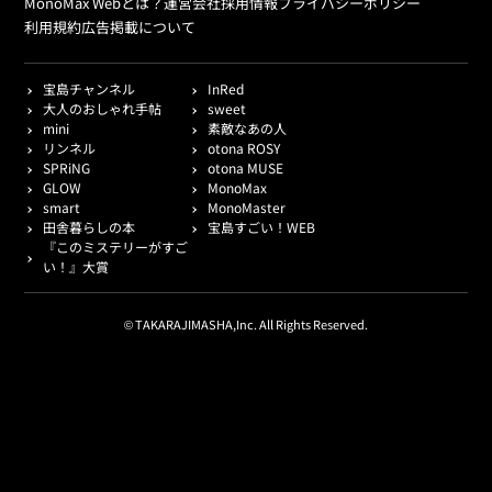
MonoMax Webとは？
運営会社
採用情報
プライバシーポリシー
利用規約
広告掲載について
宝島チャンネル
InRed
大人のおしゃれ手帖
sweet
mini
素敵なあの人
リンネル
otona ROSY
SPRiNG
otona MUSE
GLOW
MonoMax
smart
MonoMaster
田舎暮らしの本
宝島すごい！WEB
『このミステリーがすご
い！』大賞
© TAKARAJIMASHA,Inc. All Rights Reserved.