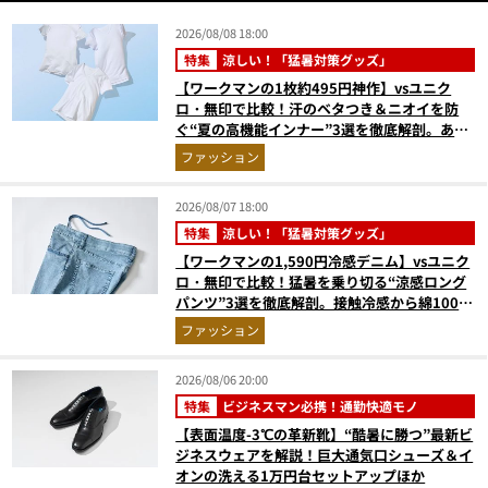
2026/08/08 18:00
特集
涼しい！「猛暑対策グッズ」
【ワークマンの1枚約495円神作】vsユニク
ロ・無印で比較！汗のベタつき＆ニオイを防
ぐ“夏の高機能インナー”3選を徹底解剖。あな
たに最適な1着は？
ファッション
2026/08/07 18:00
特集
涼しい！「猛暑対策グッズ」
【ワークマンの1,590円冷感デニム】vsユニク
ロ・無印で比較！猛暑を乗り切る“涼感ロング
パンツ”3選を徹底解剖。接触冷感から綿100%
まで決定版
ファッション
2026/08/06 20:00
特集
ビジネスマン必携！通勤快適モノ
【表面温度-3℃の革新靴】“酷暑に勝つ”最新ビ
ジネスウェアを解説！巨大通気口シューズ＆イ
オンの洗える1万円台セットアップほか