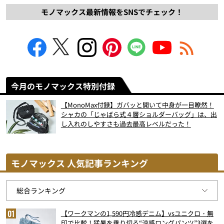
モノマックス最新情報をSNSでチェック！
今月のモノマックス特別付録
【MonoMax付録】ガバッと開いて中身が一目瞭然！
シャカの「じゃばら式４層ショルダーバッグ」は、出
し入れのしやすさも過去最高レベルだった！
モノマックス 人気記事ランキング
【ワークマンの1,590円冷感デニム】vsユニクロ・無
印で比較！猛暑を乗り切る“涼感ロングパンツ”3選を