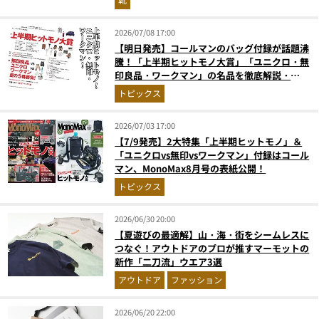
2026/07/08 17:00
【明日発売】コールマンのバッグ付録が話題沸
騰！「上半期ヒットモノ大賞」「ユニクロ・無
印良品・ワークマン」の名品を徹底解説・
MonoMax8月号の目次を公開
トピックス
2026/07/03 17:00
【7/9発売】2大特集「上半期ヒットモノ」＆
「ユニクロvs無印vsワークマン」付録はコール
マン、MonoMax8月号の表紙公開！
トピックス
2026/06/30 20:00
【夏遊びの最適解】山・海・街をシームレスに
つなぐ！アウトドアのプロが推すマーモットの
新作「二刀流」ウエア3選
アウトドア
ファッション
2026/06/20 22:00