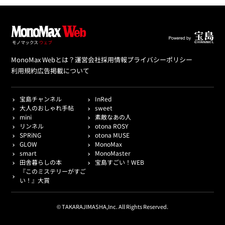
MonoMax Webとは？
運営会社
採用情報
プライバシーポリシー
利用規約
広告掲載について
宝島チャンネル
InRed
大人のおしゃれ手帖
sweet
mini
素敵なあの人
リンネル
otona ROSY
SPRiNG
otona MUSE
GLOW
MonoMax
smart
MonoMaster
田舎暮らしの本
宝島すごい！WEB
『このミステリーがすご
い！』大賞
© TAKARAJIMASHA,Inc. All Rights Reserved.