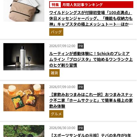
特集
月間人気記事ランキング
ワイルドシングスが付録初登場「100点満点」
休日メッセンジャーバッグ、「機能も収納力も
神」キャプスタの極上メッシュトート…ほか
【付録の人気記事ランキングベスト3】（2026
バッグ
年5月版）
2026/07/09 12:00
PR
ルーティンが感動体験に！Schickのプレミア
ムライン「プロジスタ」で始めるワンランク上
のヒゲ剃り習慣
雑貨
2026/07/09 10:00
PR
【家飲みおつまみはこれ一択】おつまみスナッ
ク不二家「ホームサクッと」で簡単＆極上の家
飲み体験
グルメ
2026/06/30 10:00
PR
【スポーツサンダルの元祖】テバの名作が9年