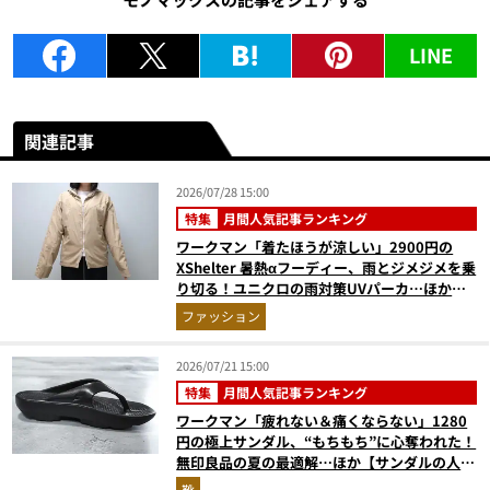
LINE
関連記事
2026/07/28 15:00
特集
月間人気記事ランキング
ワークマン「着たほうが涼しい」2900円の
XShelter 暑熱αフーディー、雨とジメジメを乗
り切る！ユニクロの雨対策UVパーカ…ほか
【アウターの人気記事ランキングベスト3】
ファッション
（2026年6月版）
2026/07/21 15:00
特集
月間人気記事ランキング
ワークマン「疲れない＆痛くならない」1280
円の極上サンダル、“もちもち”に心奪われた！
無印良品の夏の最適解…ほか【サンダルの人気
記事ランキングベスト3】（2026年6月版）
靴