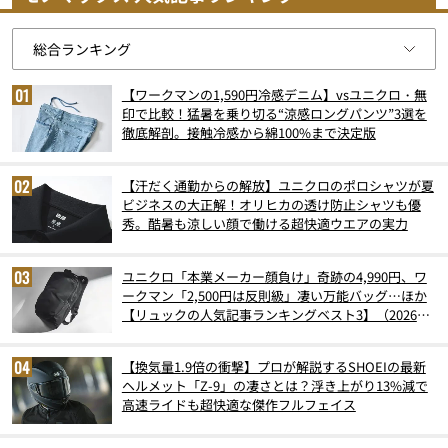
【ワークマンの1,590円冷感デニム】vsユニクロ・無
印で比較！猛暑を乗り切る“涼感ロングパンツ”3選を
徹底解剖。接触冷感から綿100%まで決定版
【汗だく通勤からの解放】ユニクロのポロシャツが夏
ビジネスの大正解！オリヒカの透け防止シャツも優
秀。酷暑も涼しい顔で働ける超快適ウエアの実力
ユニクロ「本業メーカー顔負け」奇跡の4,990円、ワ
ークマン「2,500円は反則級」凄い万能バッグ…ほか
【リュックの人気記事ランキングベスト3】（2026年
6月版）
【換気量1.9倍の衝撃】プロが解説するSHOEIの最新
ヘルメット「Z-9」の凄さとは？浮き上がり13%減で
高速ライドも超快適な傑作フルフェイス