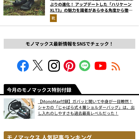
ぶりの進化！ アップデートした「ハリケーン
XLT3」の魅力を識者があらゆる角度から徹底
解説！
靴
モノマックス最新情報をSNSでチェック！
今月のモノマックス特別付録
【MonoMax付録】ガバッと開いて中身が一目瞭然！
シャカの「じゃばら式４層ショルダーバッグ」は、出
し入れのしやすさも過去最高レベルだった！
モノマックス 人気記事ランキング