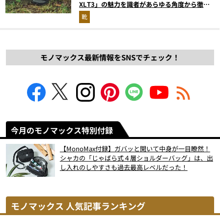
XLT3」の魅力を識者があらゆる角度から徹底
解説！
靴
モノマックス最新情報をSNSでチェック！
今月のモノマックス特別付録
【MonoMax付録】ガバッと開いて中身が一目瞭然！
シャカの「じゃばら式４層ショルダーバッグ」は、出
し入れのしやすさも過去最高レベルだった！
モノマックス 人気記事ランキング