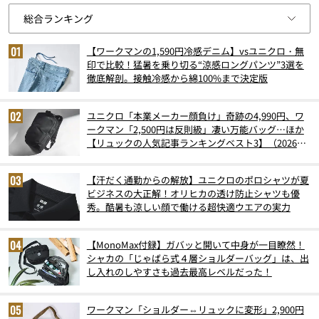
【ワークマンの1,590円冷感デニム】vsユニクロ・無
印で比較！猛暑を乗り切る“涼感ロングパンツ”3選を
徹底解剖。接触冷感から綿100%まで決定版
ユニクロ「本業メーカー顔負け」奇跡の4,990円、ワ
ークマン「2,500円は反則級」凄い万能バッグ…ほか
【リュックの人気記事ランキングベスト3】（2026年
6月版）
【汗だく通勤からの解放】ユニクロのポロシャツが夏
ビジネスの大正解！オリヒカの透け防止シャツも優
秀。酷暑も涼しい顔で働ける超快適ウエアの実力
【MonoMax付録】ガバッと開いて中身が一目瞭然！
シャカの「じゃばら式４層ショルダーバッグ」は、出
し入れのしやすさも過去最高レベルだった！
ワークマン「ショルダー⇔リュックに変形」2,900円