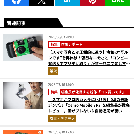
関連記事
2026/08/03 20:00
特集
体験レポート
【スマホ写真とは圧倒的に違う】令和の“写ル
ンです”を再体験！強烈なエモさと「コンビニ
発送＆アプリ受け取り」が唯一無二で楽しすぎ
た
雑貨
2026/07/16 18:00
特集
編集長が注目する新作「コレ買いです」
【スマホがプロ級カメラに化ける】DJIの最新
ジンバル「Osmo Mobile 8P」を編集長が徹底
レビュー。画がブレない＆自動追尾が凄い！
『コレ買いです』Vol.170
家電・デジモノ
2026/07/10 15:00