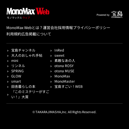
MonoMax Webとは？
運営会社
採用情報
プライバシーポリシー
利用規約
広告掲載について
宝島チャンネル
InRed
大人のおしゃれ手帖
sweet
mini
素敵なあの人
リンネル
otona ROSY
SPRiNG
otona MUSE
GLOW
MonoMax
smart
MonoMaster
田舎暮らしの本
宝島すごい！WEB
『このミステリーがすご
い！』大賞
© TAKARAJIMASHA,Inc. All Rights Reserved.