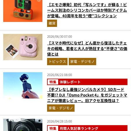
【エモさ爆発】初代「写ルンです」が蘇る！ビ
ームス別注のシリコンカバーほか特別アイテム
が登場。40周年を祝う“橙”コレクション
雑貨
2026/06/30 07:00
【スマホ時代になぜ】どん底から復活したチェ
キの戦略、若者と大人が熱狂する“不便さ”の価
値とは
トピックス
家電・デジモノ
2026/06/21 08:00
特集
体験レポート
【手ブレなし最強ジンバルカメラ】SDカード
不要!? DJI「Osmo Pocket 4」をガジェットマ
ニアが徹底レビュー。旧アクセ互換性は？
家電・デジモノ
2026/04/28 15:00
特集
月間人気記事ランキング