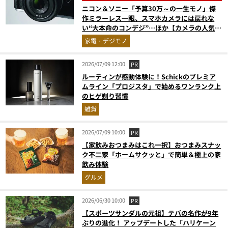
ニコン＆ソニー「予算30万～の一生モノ」傑
作ミラーレス一眼、スマホカメラには戻れな
い“大本命のコンデジ”…ほか【カメラの人気記
事ランキングベスト3】（2026年3月版）
家電・デジモノ
2026/07/09 12:00
PR
ルーティンが感動体験に！Schickのプレミア
ムライン「プロジスタ」で始めるワンランク上
のヒゲ剃り習慣
雑貨
2026/07/09 10:00
PR
【家飲みおつまみはこれ一択】おつまみスナッ
ク不二家「ホームサクッと」で簡単＆極上の家
飲み体験
グルメ
2026/06/30 10:00
PR
【スポーツサンダルの元祖】テバの名作が9年
ぶりの進化！ アップデートした「ハリケーン