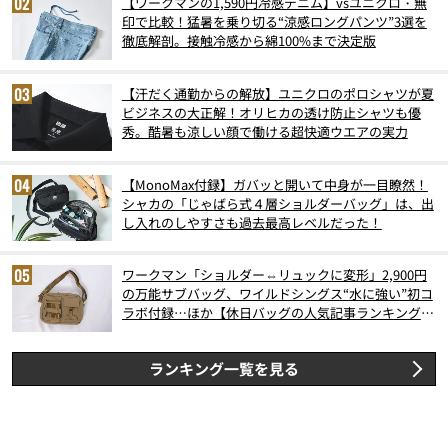
【ワークマンの1,590円冷感デニム】vsユニクロ・無
印で比較！猛暑を乗り切る“涼感ロングパンツ”3選を
徹底解剖。接触冷感から綿100%まで決定版
【汗だく通勤からの解放】ユニクロのポロシャツが夏
ビジネスの大正解！オリヒカの透け防止シャツも優
秀。酷暑も涼しい顔で働ける超快適ウエアの実力
【MonoMax付録】ガバッと開いて中身が一目瞭然！
シャカの「じゃばら式４層ショルダーバッグ」は、出
し入れのしやすさも過去最高レベルだった！
ワークマン「ショルダー⇔リュックに変形」2,900円
の万能サブバッグ、ワイルドシングス“水に強い”初コ
ラボ付録…ほか【休日バッグの人気記事ランキングベ
スト3】（2026年6月版）
ランキング一覧を見る