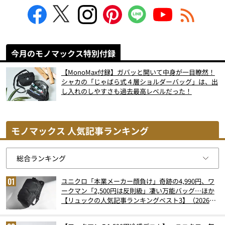
今月のモノマックス特別付録
【MonoMax付録】ガバッと開いて中身が一目瞭然！
シャカの「じゃばら式４層ショルダーバッグ」は、出
し入れのしやすさも過去最高レベルだった！
モノマックス 人気記事ランキング
ユニクロ「本業メーカー顔負け」奇跡の4,990円、ワ
ークマン「2,500円は反則級」凄い万能バッグ…ほか
【リュックの人気記事ランキングベスト3】（2026年
6月版）