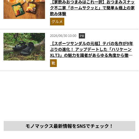
【家飲みおつまみはこれ一択】おつまみスナッ
ク不二家「ホームサクッと」で簡単＆極上の家
飲み体験
グルメ
2026/06/30 10:00
PR
【スポーツサンダルの元祖】テバの名作が9年
ぶりの進化！ アップデートした「ハリケーン
XLT3」の魅力を識者があらゆる角度から徹底
解説！
靴
モノマックス最新情報をSNSでチェック！