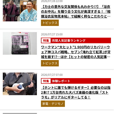
2026/07/28 22:00
【力士の意外な交友関係も丸わかり!?】「浴衣
のお中元」を贈り合う文化が奥深すぎる！『相
撲浴衣反物見本帖』で紐解く粋なこだわりとと
っておきの1着
トピックス
2026/07/27 15:00
特集
月間人気記事ランキング
ワークマン“大ヒット”1,900円のリカバリーウ
ェア神コスパ戦略、セブン｢淹れ立て紅茶｣が牙
城を崩す!?…ほか【ヒットの秘密の人気記事ラ
ンキングベスト3】（2026年6月版）
トピックス
2026/07/27 07:00
特集
体験レポート
【ホントに誰でも弾けるギター】必要なのは指
2本!? 1万台売れた大バズ楽器の進化版「スト
ラモ」がリアルにギターしてる！
家電・デジモノ