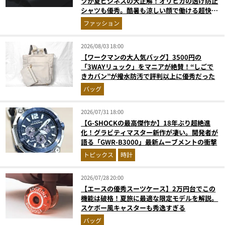
ツが夏ビジネスの大正解！オリヒカの透け防止
シャツも優秀。酷暑も涼しい顔で働ける超快適
ウエアの実力
ファッション
2026/08/03 18:00
【ワークマンの大人気バッグ】3500円の
「3WAYリュック」をマニアが絶賛！“しごで
きカバン”が撥水防汚で評判以上に優秀だった
バッグ
2026/07/31 18:00
【G-SHOCKの最高傑作か】18年ぶり超絶進
化！グラビティマスター新作が凄い。開発者が
語る「GWR-B3000」最新ムーブメントの衝撃
トピックス
時計
2026/07/28 20:00
【エースの優秀スーツケース】2万円台でこの
機能は破格！夏旅に最適な限定モデルを解説。
スケボー風キャスターも秀逸すぎる
バッグ