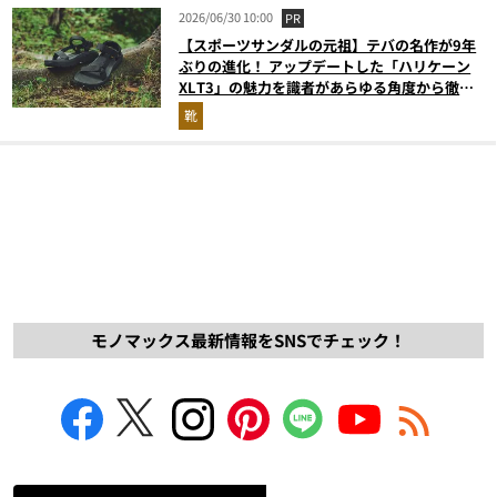
2026/06/30 10:00
PR
【スポーツサンダルの元祖】テバの名作が9年
ぶりの進化！ アップデートした「ハリケーン
XLT3」の魅力を識者があらゆる角度から徹底
解説！
靴
モノマックス最新情報をSNSでチェック！