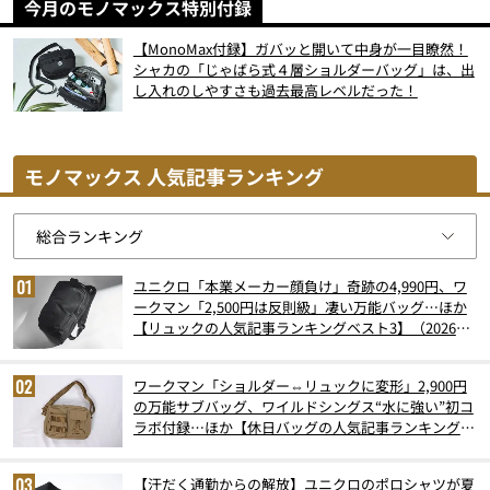
今月のモノマックス特別付録
【MonoMax付録】ガバッと開いて中身が一目瞭然！
シャカの「じゃばら式４層ショルダーバッグ」は、出
し入れのしやすさも過去最高レベルだった！
モノマックス 人気記事ランキング
ユニクロ「本業メーカー顔負け」奇跡の4,990円、ワ
ークマン「2,500円は反則級」凄い万能バッグ…ほか
【リュックの人気記事ランキングベスト3】（2026年
6月版）
ワークマン「ショルダー⇔リュックに変形」2,900円
の万能サブバッグ、ワイルドシングス“水に強い”初コ
ラボ付録…ほか【休日バッグの人気記事ランキングベ
スト3】（2026年6月版）
【汗だく通勤からの解放】ユニクロのポロシャツが夏