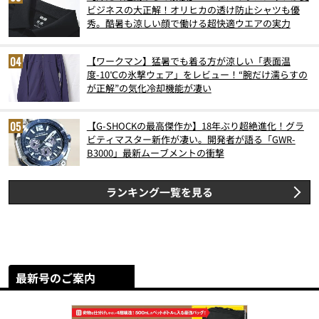
ビジネスの大正解！オリヒカの透け防止シャツも優
秀。酷暑も涼しい顔で働ける超快適ウエアの実力
【ワークマン】猛暑でも着る方が涼しい「表面温
度-10℃の氷撃ウェア」をレビュー！“腕だけ濡らすの
が正解”の気化冷却機能が凄い
【G-SHOCKの最高傑作か】18年ぶり超絶進化！グラ
ビティマスター新作が凄い。開発者が語る「GWR-
B3000」最新ムーブメントの衝撃
ランキング一覧を見る
最新号のご案内