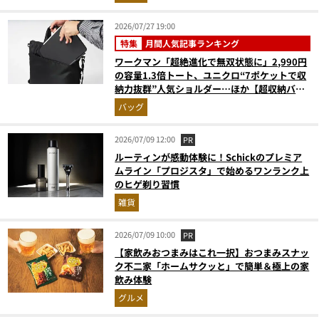
2026/07/27 19:00
特集
月間人気記事ランキング
ワークマン「超絶進化で無双状態に」2,990円
の容量1.3倍トート、ユニクロ“7ポケットで収
納力抜群”人気ショルダー…ほか【超収納バッ
グの人気記事ランキングベスト3】（2026年6
バッグ
月版）
2026/07/09 12:00
PR
ルーティンが感動体験に！Schickのプレミア
ムライン「プロジスタ」で始めるワンランク上
のヒゲ剃り習慣
雑貨
2026/07/09 10:00
PR
【家飲みおつまみはこれ一択】おつまみスナッ
ク不二家「ホームサクッと」で簡単＆極上の家
飲み体験
グルメ