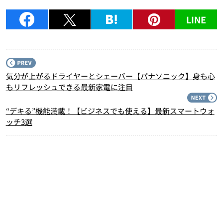
LINE
P
気分が上がるドライヤーとシェーバー【パナソニック】身も心
もリフレッシュできる最新家電に注目
N
“デキる”機能満載！【ビジネスでも使える】最新スマートウォ
ッチ3選