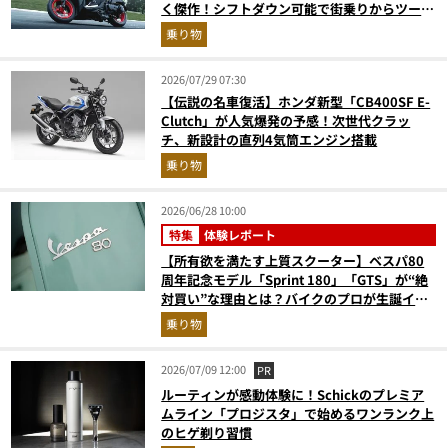
く傑作！シフトダウン可能で街乗りからツーリ
ングまで最強
乗り物
2026/07/29 07:30
【伝説の名車復活】ホンダ新型「CB400SF E-
Clutch」が人気爆発の予感！次世代クラッ
チ、新設計の直列4気筒エンジン搭載
乗り物
2026/06/28 10:00
特集
体験レポート
【所有欲を満たす上質スクーター】ベスパ80
周年記念モデル「Sprint 180」「GTS」が“絶
対買い”な理由とは？バイクのプロが生誕イベ
ントから実車レビュー！
乗り物
2026/07/09 12:00
PR
ルーティンが感動体験に！Schickのプレミア
ムライン「プロジスタ」で始めるワンランク上
のヒゲ剃り習慣