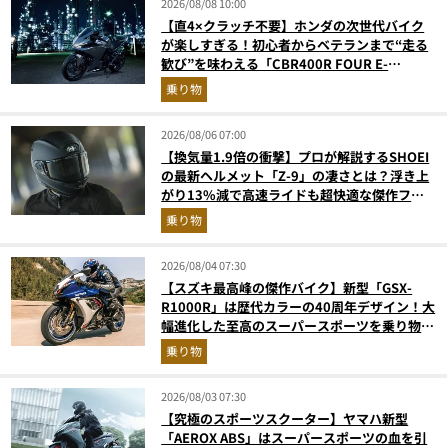
2026/08/08 10:00
【直4×クラッチ不要】ホンダの次世代バイク
が楽しすぎる！初心者からベテランまで“走る
歓び”を味わえる「CBR400R FOUR E-
Clutch」を徹底解説
乗り物
2026/08/06 07:00
【換気量1.9倍の衝撃】プロが解説するSHOEI
の最新ヘルメット「Z-9」の凄さとは？浮き上
がり13%減で高速ライドも超快適な傑作フル
フェイス
乗り物
2026/08/04 07:30
【スズキ最高峰の傑作バイク】新型「GSX-
R1000R」は歴代カラーの40周年デザイン！大
幅進化した至高のスーパースポーツを乗り物ラ
イターが解説
乗り物
2026/08/03 07:30
【究極のスポーツスクーター】ヤマハ新型
「AEROX ABS」はスーパースポーツの血を引