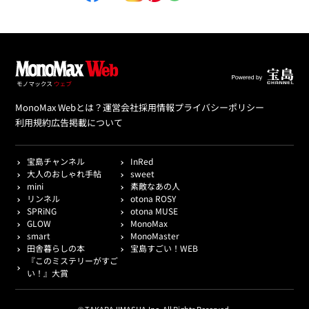
MonoMax Webとは？
運営会社
採用情報
プライバシーポリシー
利用規約
広告掲載について
宝島チャンネル
InRed
大人のおしゃれ手帖
sweet
mini
素敵なあの人
リンネル
otona ROSY
SPRiNG
otona MUSE
GLOW
MonoMax
smart
MonoMaster
田舎暮らしの本
宝島すごい！WEB
『このミステリーがすご
い！』大賞