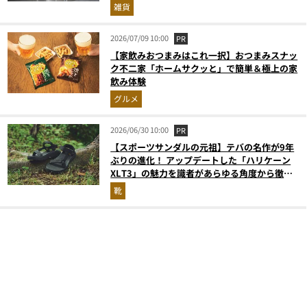
雑貨
2026/07/09 10:00
PR
【家飲みおつまみはこれ一択】おつまみスナッ
ク不二家「ホームサクッと」で簡単＆極上の家
飲み体験
グルメ
2026/06/30 10:00
PR
【スポーツサンダルの元祖】テバの名作が9年
ぶりの進化！ アップデートした「ハリケーン
XLT3」の魅力を識者があらゆる角度から徹底
解説！
靴