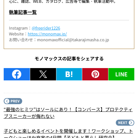
心に、雑誌、WEB、カタログ、広告等で編集・執筆活動中。
執筆記事一覧
Instagram：
@freerider1226
Website：
https://monomax.jp/
お問い合わせ：monomaxofficial@takarajimasha.co.jp
モノマックスの記事をシェアする
LINE
P
“最強のヒミツ”はソールにあり！【コンバース】プロテクティ
ブスニーカーが侮れない
N
子どもと楽しめるイベントを開催します！ワークショップ、ト
ークショーほか充実の4日間【子どもと暮らし研究会】