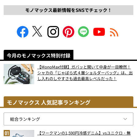
モノマックス最新情報をSNSでチェック！
今月のモノマックス特別付録
【MonoMax付録】ガバッと開いて中身が一目瞭然！
シャカの「じゃばら式４層ショルダーバッグ」は、出
し入れのしやすさも過去最高レベルだった！
モノマックス 人気記事ランキング
【ワークマンの1,590円冷感デニム】vsユニクロ・無