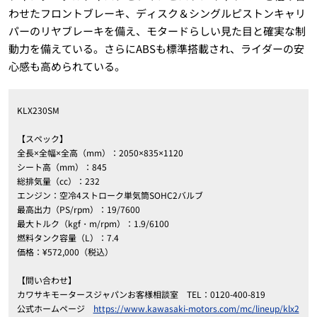
わせたフロントブレーキ、ディスク＆シングルピストンキャリ
パーのリヤブレーキを備え、モタードらしい見た目と確実な制
動力を備えている。さらにABSも標準搭載され、ライダーの安
心感も高められている。
KLX230SM
【スペック】
全長×全幅×全高（mm）：2050×835×1120
シート高（mm）：845
総排気量（cc）：232
エンジン：空冷4ストローク単気筒SOHC2バルブ
最高出力（PS/rpm）：19/7600
最大トルク（kgf・m/rpm）：1.9/6100
燃料タンク容量（L）：7.4
価格：¥572,000（税込）
【問い合わせ】
カワサキモータースジャパンお客様相談室 TEL：0120-400-819
公式ホームページ
https://www.kawasaki-motors.com/mc/lineup/klx2