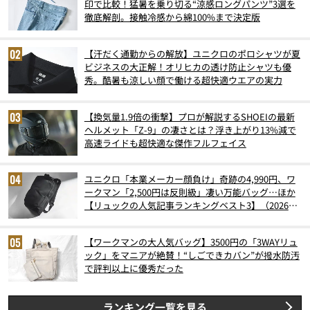
印で比較！猛暑を乗り切る“涼感ロングパンツ”3選を
徹底解剖。接触冷感から綿100%まで決定版
【汗だく通勤からの解放】ユニクロのポロシャツが夏
ビジネスの大正解！オリヒカの透け防止シャツも優
秀。酷暑も涼しい顔で働ける超快適ウエアの実力
【換気量1.9倍の衝撃】プロが解説するSHOEIの最新
ヘルメット「Z-9」の凄さとは？浮き上がり13%減で
高速ライドも超快適な傑作フルフェイス
ユニクロ「本業メーカー顔負け」奇跡の4,990円、ワ
ークマン「2,500円は反則級」凄い万能バッグ…ほか
【リュックの人気記事ランキングベスト3】（2026年
6月版）
【ワークマンの大人気バッグ】3500円の「3WAYリュ
ック」をマニアが絶賛！“しごできカバン”が撥水防汚
で評判以上に優秀だった
ランキング一覧を見る