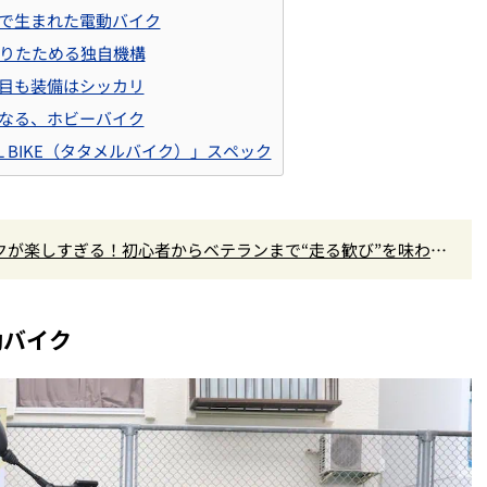
で生まれた電動バイク
折りたためる独自機構
目も装備はシッカリ
なる、ホビーバイク
MEL BIKE（タタメルバイク）」スペック
クが楽しすぎる！初心者からベテランまで“走る歓び”を味わえ
動バイク