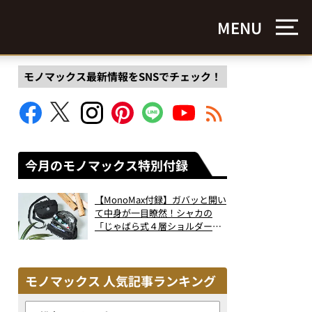
MENU
モノマックス最新情報をSNSでチェック！
今月のモノマックス特別付録
【MonoMax付録】ガバッと開い
て中身が一目瞭然！シャカの
「じゃばら式４層ショルダーバ
ッグ」は、出し入れのしやすさ
も過去最高レベルだった！
モノマックス 人気記事ランキング