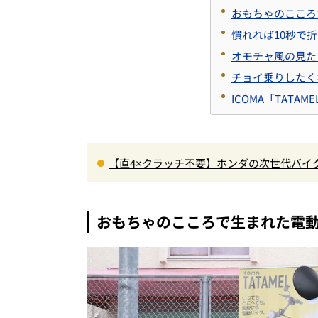
おもちゃのこころ
慣れれば10秒で
オモチャ風の見た
チョイ乗りしたく
ICOMA「TATA
【直4×クラッチ不要】ホンダの次世代バイ
る「CBR400R FOUR E-Clutch」を徹底解説
おもちゃのこころで生まれた電