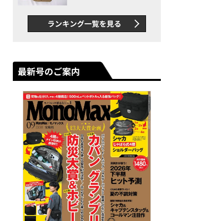
グス“水に強い”初コラボ付
録…ほか【休日バッグの人気
ランキング一覧を見る
記事ランキングベスト3】
（2026年6月版）
最新号のご案内