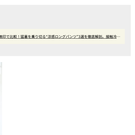
ロ・無印で比較！猛暑を乗り切る“涼感ロングパンツ”3選を徹底解剖。接触冷感