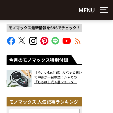
MENU
モノマックス最新情報をSNSでチェック！
今月のモノマックス特別付録
【MonoMax付録】ガバッと開い
て中身が一目瞭然！シャカの
「じゃばら式４層ショルダーバ
ッグ」は、出し入れのしやすさ
も過去最高レベルだった！
モノマックス 人気記事ランキング