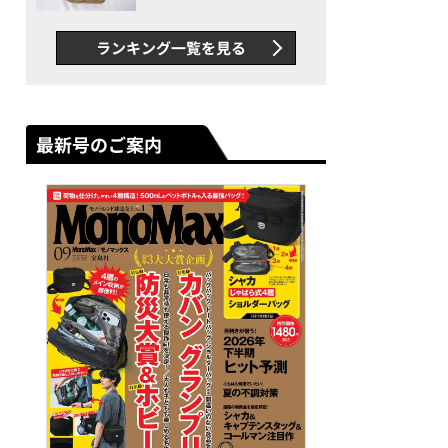
グス“水に強い”初コラボ付
録…ほか【休日バッグの人気
ランキング一覧を見る
記事ランキングベスト3】
（2026年6月版）
最新号のご案内