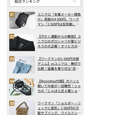
ユニクロ「本業メーカー顔負
け」奇跡の4,990円、ワーク
マン「2,500円は反則級」凄
い万能バッグ…ほか【リュッ
クの人気記事ランキングベス
【汗だく通勤からの解放】ユ
ト3】（2026年6月版）
ニクロのポロシャツが夏ビジ
ネスの大正解！オリヒカの透
け防止シャツも優秀。酷暑も
涼しい顔で働ける超快適ウエ
【ワークマンの1,590円冷感
アの実力
デニム】vsユニクロ・無印で
比較！猛暑を乗り切る“涼感
ロングパンツ”3選を徹底解
剖。接触冷感から綿100%ま
【MonoMax付録】ガバッと
で決定版
開いて中身が一目瞭然！シャ
カの「じゃばら式４層ショル
ダーバッグ」は、出し入れの
しやすさも過去最高レベルだ
ワークマン「ショルダー⇔リ
った！
ュックに変形」2,900円の万
能サブバッグ、ワイルドシン