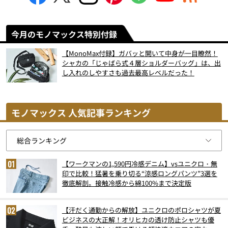
今月のモノマックス特別付録
【MonoMax付録】ガバッと開いて中身が一目瞭然！
シャカの「じゃばら式４層ショルダーバッグ」は、出
し入れのしやすさも過去最高レベルだった！
モノマックス 人気記事ランキング
【ワークマンの1,590円冷感デニム】vsユニクロ・無
印で比較！猛暑を乗り切る“涼感ロングパンツ”3選を
徹底解剖。接触冷感から綿100%まで決定版
【汗だく通勤からの解放】ユニクロのポロシャツが夏
ビジネスの大正解！オリヒカの透け防止シャツも優