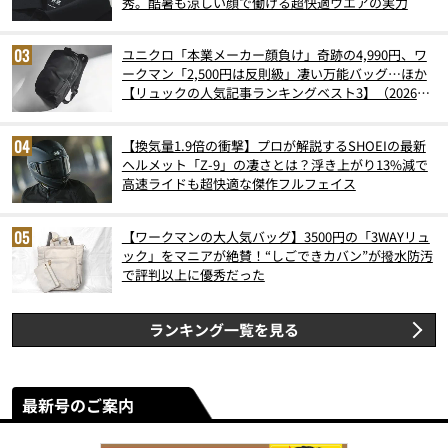
秀。酷暑も涼しい顔で働ける超快適ウエアの実力
ユニクロ「本業メーカー顔負け」奇跡の4,990円、ワ
ークマン「2,500円は反則級」凄い万能バッグ…ほか
【リュックの人気記事ランキングベスト3】（2026年
6月版）
【換気量1.9倍の衝撃】プロが解説するSHOEIの最新
ヘルメット「Z-9」の凄さとは？浮き上がり13%減で
高速ライドも超快適な傑作フルフェイス
【ワークマンの大人気バッグ】3500円の「3WAYリュ
ック」をマニアが絶賛！“しごできカバン”が撥水防汚
で評判以上に優秀だった
ランキング一覧を見る
最新号のご案内