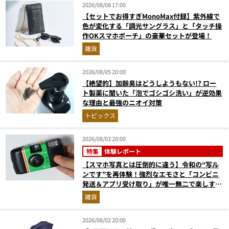
2026/08/08 17:00
【セットでお得すぎMonoMax付録】紫外線で
色が変化する「調光サングラス」と「タッチ操
作OKスマホポーチ」の豪華セットが登場！
雑貨
2026/08/05 20:00
【絶望的】加齢臭はどうしようもない!? ロー
ト製薬に聞いた「泡でゴシゴシ洗い」が逆効果
な理由と最強のニオイ対策
トピックス
2026/08/03 20:00
特集
体験レポート
【スマホ写真とは圧倒的に違う】令和の“写ル
ンです”を再体験！強烈なエモさと「コンビニ
発送＆アプリ受け取り」が唯一無二で楽しすぎ
た
雑貨
2026/08/02 20:00