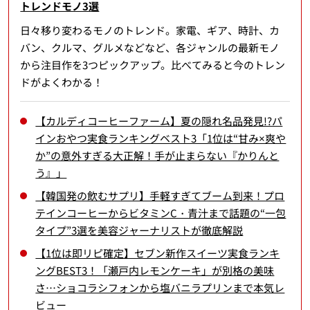
トレンドモノ3選
日々移り変わるモノのトレンド。家電、ギア、時計、カ
バン、クルマ、グルメなどなど、各ジャンルの最新モノ
から注目作を3つピックアップ。比べてみると今のトレン
ドがよくわかる！
【カルディコーヒーファーム】夏の隠れ名品発見!?パ
インおやつ実食ランキングベスト3「1位は“甘み×爽や
か”の意外すぎる大正解！手が止まらない『かりんと
う』」
【韓国発の飲むサプリ】手軽すぎてブーム到来！プロ
テインコーヒーからビタミンC・青汁まで話題の“一包
タイプ”3選を美容ジャーナリストが徹底解説
【1位は即リピ確定】セブン新作スイーツ実食ランキ
ングBEST3！「瀬戸内レモンケーキ」が別格の美味
さ…ショコラシフォンから塩バニラプリンまで本気レ
ビュー