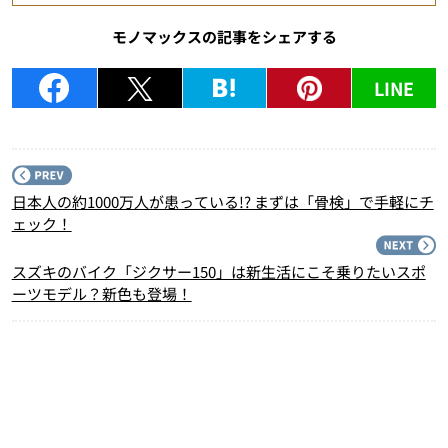
モノマックスの記事をシェアする
LINE
P
日本人の約1000万人が患っている!? まずは「骨検」で手軽にチ
ェック！
N
スズキのバイク「ジクサー150」は新生活にこそ乗りたいスポ
ーツモデル？新色も登場！