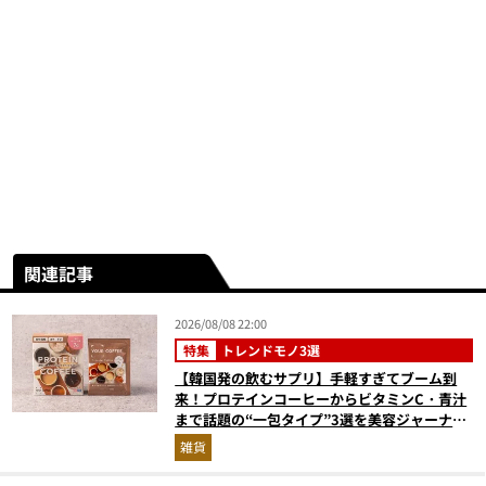
関連記事
2026/08/08 22:00
特集
トレンドモノ3選
【韓国発の飲むサプリ】手軽すぎてブーム到
来！プロテインコーヒーからビタミンC・青汁
まで話題の“一包タイプ”3選を美容ジャーナリ
ストが徹底解説
雑貨