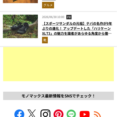
グルメ
2026/06/30 10:00
PR
【スポーツサンダルの元祖】テバの名作が9年
ぶりの進化！ アップデートした「ハリケーン
XLT3」の魅力を識者があらゆる角度から徹底
解説！
靴
モノマックス最新情報をSNSでチェック！