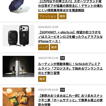
【1万円以下の神コスパ】スポーツブランド発
の日常ギアが猛暑の救世主に！デサントの壊れ
にくい晴雨兼用傘ほかを徹底解説
ファッション
雑貨
2026/08/02 15:00
【SOPHNET. × objcts.io】待望の初コラボモ
ノはスコーピオンロゴを纏ったウェアラブルな
iPhoneケース！
バッグ
雑貨
2026/07/09 12:00
PR
ルーティンが感動体験に！Schickのプレミア
ムライン「プロジスタ」で始めるワンランク上
のヒゲ剃り習慣
雑貨
2026/07/09 10:00
PR
【家飲みおつまみはこれ一択】おつまみスナッ
ク不二家「ホームサクッと」で簡単＆極上の家
飲み体験