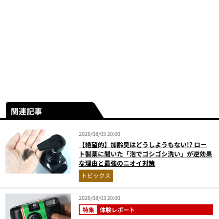
関連記事
2026/08/05 20:00
【絶望的】加齢臭はどうしようもない!? ロー
ト製薬に聞いた「泡でゴシゴシ洗い」が逆効果
な理由と最強のニオイ対策
トピックス
2026/08/03 20:00
特集
体験レポート