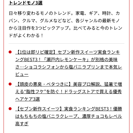
トレンドモノ3選
日々移り変わるモノのトレンド。家電、ギア、時計、カ
バン、クルマ、グルメなどなど、各ジャンルの最新モノ
から注目作を3つピックアップ。比べてみると今のトレン
ドがよくわかる！
【1位は即リピ確定】セブン新作スイーツ実食ランキ
ングBEST3！「瀬戸内レモンケーキ」が別格の美味
さ…ショコラシフォンから塩バニラプリンまで本気レ
ビュー
【頭皮の悪臭・ベタつきに】美容プロ解説、猛暑で増
える“脂性フケ”を防ぐ！ドラッグストアで買える優秀
ヘアケア3選
【セブン新作スイーツ】実食ランキングBEST3！優勝
はもちもちの塩バニラクレープ、濃厚チョコもレベル
高すぎ