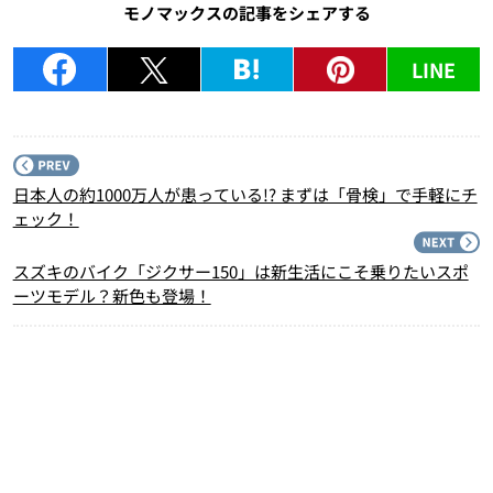
モノマックスの記事をシェアする
LINE
P
日本人の約1000万人が患っている!? まずは「骨検」で手軽にチ
ェック！
N
スズキのバイク「ジクサー150」は新生活にこそ乗りたいスポ
ーツモデル？新色も登場！