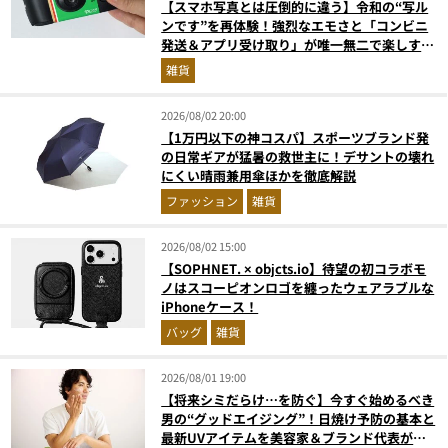
【スマホ写真とは圧倒的に違う】令和の“写ル
ンです”を再体験！強烈なエモさと「コンビニ
発送＆アプリ受け取り」が唯一無二で楽しすぎ
た
雑貨
2026/08/02 20:00
【1万円以下の神コスパ】スポーツブランド発
の日常ギアが猛暑の救世主に！デサントの壊れ
にくい晴雨兼用傘ほかを徹底解説
ファッション
雑貨
2026/08/02 15:00
【SOPHNET. × objcts.io】待望の初コラボモ
ノはスコーピオンロゴを纏ったウェアラブルな
iPhoneケース！
バッグ
雑貨
2026/08/01 19:00
【将来シミだらけ…を防ぐ】今すぐ始めるべき
男の“グッドエイジング”！日焼け予防の基本と
最新UVアイテムを美容家＆ブランド代表がプ