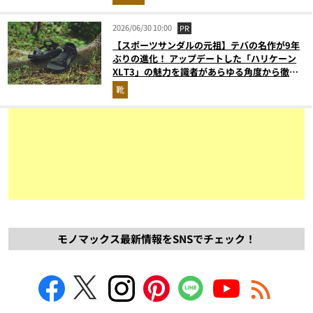
2026/06/30 10:00
PR
【スポーツサンダルの元祖】テバの名作が9年
ぶりの進化！ アップデートした「ハリケーン
XLT3」の魅力を識者があらゆる角度から徹底
解説！
靴
モノマックス最新情報をSNSでチェック！