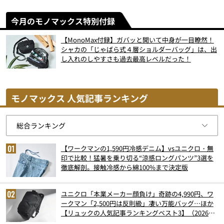
今月のモノマックス特別付録
【MonoMax付録】ガバッと開いて中身が一目瞭然！
シャカの「じゃばら式４層ショルダーバッグ」は、出
し入れのしやすさも過去最高レベルだった！
モノマックス 人気記事ランキング
【ワークマンの1,590円冷感デニム】vsユニクロ・無
印で比較！猛暑を乗り切る“涼感ロングパンツ”3選を
徹底解剖。接触冷感から綿100%まで決定版
ユニクロ「本業メーカー顔負け」奇跡の4,990円、ワ
ークマン「2,500円は反則級」凄い万能バッグ…ほか
【リュックの人気記事ランキングベスト3】（2026年
6月版）