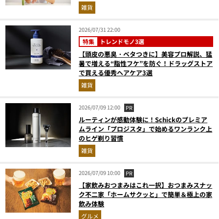
ロ目線で指南／大人の価値向上研究所
雑貨
2026/07/31 22:00
特集
トレンドモノ3選
【頭皮の悪臭・ベタつきに】美容プロ解説、猛
暑で増える“脂性フケ”を防ぐ！ドラッグストア
で買える優秀ヘアケア3選
雑貨
2026/07/09 12:00
PR
ルーティンが感動体験に！Schickのプレミア
ムライン「プロジスタ」で始めるワンランク上
のヒゲ剃り習慣
雑貨
2026/07/09 10:00
PR
【家飲みおつまみはこれ一択】おつまみスナッ
ク不二家「ホームサクッと」で簡単＆極上の家
飲み体験
グルメ