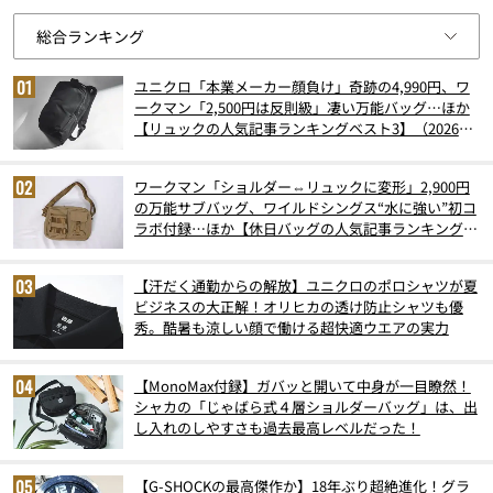
ユニクロ「本業メーカー顔負け」奇跡の4,990円、ワ
ークマン「2,500円は反則級」凄い万能バッグ…ほか
【リュックの人気記事ランキングベスト3】（2026年
6月版）
ワークマン「ショルダー⇔リュックに変形」2,900円
の万能サブバッグ、ワイルドシングス“水に強い”初コ
ラボ付録…ほか【休日バッグの人気記事ランキングベ
スト3】（2026年6月版）
【汗だく通勤からの解放】ユニクロのポロシャツが夏
ビジネスの大正解！オリヒカの透け防止シャツも優
秀。酷暑も涼しい顔で働ける超快適ウエアの実力
【MonoMax付録】ガバッと開いて中身が一目瞭然！
シャカの「じゃばら式４層ショルダーバッグ」は、出
し入れのしやすさも過去最高レベルだった！
【G-SHOCKの最高傑作か】18年ぶり超絶進化！グラ