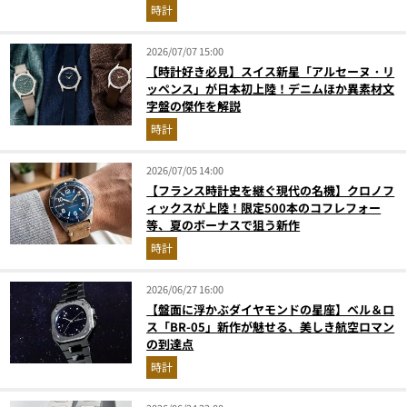
ベスト3】（2026年6月版）
時計
2026/07/07 15:00
【時計好き必見】スイス新星「アルセーヌ・リ
ッペンス」が日本初上陸！デニムほか異素材文
字盤の傑作を解説
時計
2026/07/05 14:00
【フランス時計史を継ぐ現代の名機】クロノフ
ィックスが上陸！限定500本のコフレフォー
等、夏のボーナスで狙う新作
時計
2026/06/27 16:00
【盤面に浮かぶダイヤモンドの星座】ベル＆ロ
ス「BR-05」新作が魅せる、美しき航空ロマン
の到達点
時計