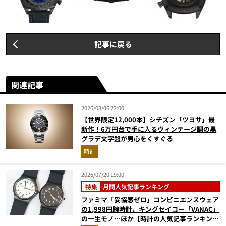
記事に戻る
関連記事
2026/08/06 22:00
【世界限定12,000本】シチズン「ツヨサ」最
新作！6万円台で手に入るヴィンテージ調の黒
グラデ文字盤が男心をくすぐる
時計
2026/07/20 19:00
特集
月間人気記事ランキング
ファミマ「妥協感ゼロ」コンビニエンスウェア
の1,998円腕時計、キングセイコー「VANAC」
の一生モノ…ほか【時計の人気記事ランキング