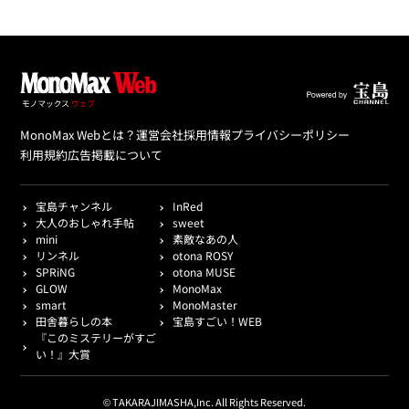
MonoMax Webとは？
運営会社
採用情報
プライバシーポリシー
利用規約
広告掲載について
宝島チャンネル
InRed
大人のおしゃれ手帖
sweet
mini
素敵なあの人
リンネル
otona ROSY
SPRiNG
otona MUSE
GLOW
MonoMax
smart
MonoMaster
田舎暮らしの本
宝島すごい！WEB
『このミステリーがすご
い！』大賞
© TAKARAJIMASHA,Inc. All Rights Reserved.