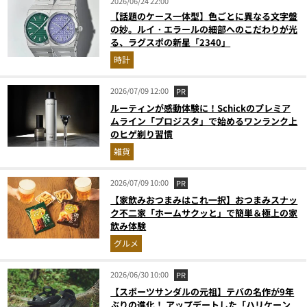
2026/06/24 22:00
【話題のケース一体型】色ごとに異なる文字盤
の妙。ルイ・エラールの細部へのこだわりが光
る、ラグスポの新星「2340」
時計
2026/07/09 12:00
PR
ルーティンが感動体験に！Schickのプレミア
ムライン「プロジスタ」で始めるワンランク上
のヒゲ剃り習慣
雑貨
2026/07/09 10:00
PR
【家飲みおつまみはこれ一択】おつまみスナッ
ク不二家「ホームサクッと」で簡単＆極上の家
飲み体験
グルメ
2026/06/30 10:00
PR
【スポーツサンダルの元祖】テバの名作が9年
ぶりの進化！ アップデートした「ハリケーン