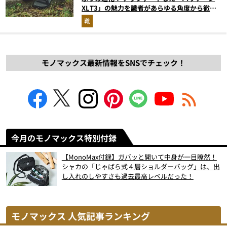
XLT3」の魅力を識者があらゆる角度から徹底
解説！
靴
モノマックス最新情報をSNSでチェック！
今月のモノマックス特別付録
【MonoMax付録】ガバッと開いて中身が一目瞭然！
シャカの「じゃばら式４層ショルダーバッグ」は、出
し入れのしやすさも過去最高レベルだった！
モノマックス 人気記事ランキング