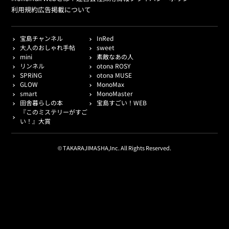
利用規約
広告掲載について
宝島チャンネル
InRed
大人のおしゃれ手帖
sweet
mini
素敵なあの人
リンネル
otona ROSY
SPRiNG
otona MUSE
GLOW
MonoMax
smart
MonoMaster
田舎暮らしの本
宝島すごい！WEB
『このミステリーがすご
い！』大賞
© TAKARAJIMASHA,Inc. All Rights Reserved.