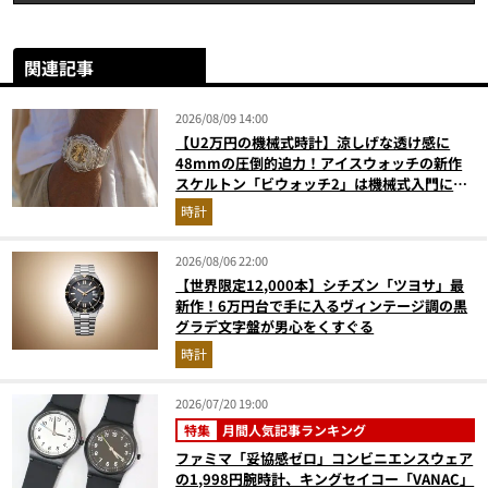
関連記事
2026/08/09 14:00
【U2万円の機械式時計】涼しげな透け感に
48mmの圧倒的迫力！アイスウォッチの新作
スケルトン「ビウォッチ2」は機械式入門にも
最適な一本
時計
2026/08/06 22:00
【世界限定12,000本】シチズン「ツヨサ」最
新作！6万円台で手に入るヴィンテージ調の黒
グラデ文字盤が男心をくすぐる
時計
2026/07/20 19:00
特集
月間人気記事ランキング
ファミマ「妥協感ゼロ」コンビニエンスウェア
の1,998円腕時計、キングセイコー「VANAC」