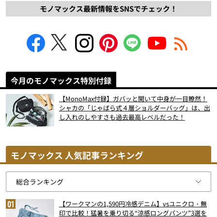
モノマックス最新情報をSNSでチェック！
今月のモノマックス特別付録
【MonoMax付録】ガバッと開いて中身が一目瞭然！
シャカの「じゃばら式４層ショルダーバッグ」は、出
し入れのしやすさも過去最高レベルだった！
モノマックス 人気記事ランキング
【ワークマンの1,590円冷感デニム】vsユニクロ・無
印で比較！猛暑を乗り切る“涼感ロングパンツ”3選を