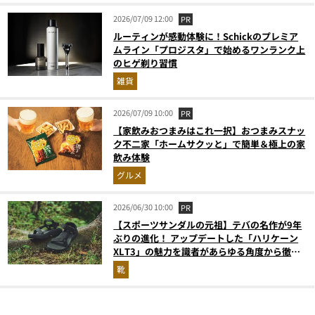
2026/07/09 12:00
PR
ルーティンが感動体験に！Schickのプレミア
ムライン「プロジスタ」で始めるワンランク上
のヒゲ剃り習慣
雑貨
2026/07/09 10:00
PR
【家飲みおつまみはこれ一択】おつまみスナッ
ク不二家「ホームサクッと」で簡単＆極上の家
飲み体験
グルメ
2026/06/30 10:00
PR
【スポーツサンダルの元祖】テバの名作が9年
ぶりの進化！ アップデートした「ハリケーン
XLT3」の魅力を識者があらゆる角度から徹底
解説！
靴