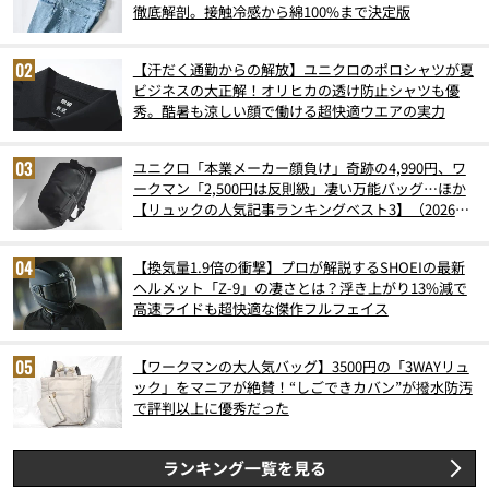
徹底解剖。接触冷感から綿100%まで決定版
【汗だく通勤からの解放】ユニクロのポロシャツが夏
ビジネスの大正解！オリヒカの透け防止シャツも優
秀。酷暑も涼しい顔で働ける超快適ウエアの実力
ユニクロ「本業メーカー顔負け」奇跡の4,990円、ワ
ークマン「2,500円は反則級」凄い万能バッグ…ほか
【リュックの人気記事ランキングベスト3】（2026年
6月版）
【換気量1.9倍の衝撃】プロが解説するSHOEIの最新
ヘルメット「Z-9」の凄さとは？浮き上がり13%減で
高速ライドも超快適な傑作フルフェイス
【ワークマンの大人気バッグ】3500円の「3WAYリュ
ック」をマニアが絶賛！“しごできカバン”が撥水防汚
で評判以上に優秀だった
ランキング一覧を見る