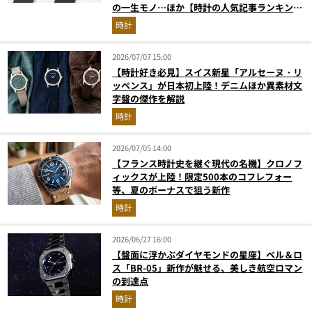
の一生モノ…ほか【時計の人気記事ランキング
ベスト3】（2026年6月版）
時計
2026/07/07 15:00
【時計好き必見】スイス新星「アルセーヌ・リ
ッペンス」が日本初上陸！デニムほか異素材文
字盤の傑作を解説
時計
2026/07/05 14:00
【フランス時計史を継ぐ現代の名機】クロノフ
ィックスが上陸！限定500本のコフレフォー
等、夏のボーナスで狙う新作
時計
2026/06/27 16:00
【盤面に浮かぶダイヤモンドの星座】ベル＆ロ
ス「BR-05」新作が魅せる、美しき航空ロマン
の到達点
時計