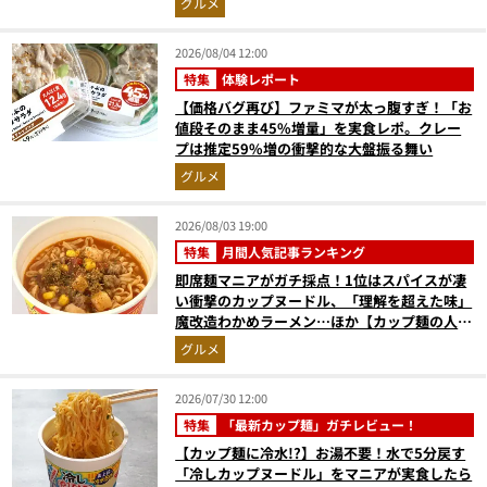
グルメ
2026/08/04 12:00
特集
体験レポート
【価格バグ再び】ファミマが太っ腹すぎ！「お
値段そのまま45%増量」を実食レポ。クレー
プは推定59%増の衝撃的な大盤振る舞い
グルメ
2026/08/03 19:00
特集
月間人気記事ランキング
即席麺マニアがガチ採点！1位はスパイスが凄
い衝撃のカップヌードル、「理解を超えた味」
魔改造わかめラーメン…ほか【カップ麺の人気
記事ランキングベスト3】（2026年6月版）
グルメ
2026/07/30 12:00
特集
「最新カップ麺」ガチレビュー！
【カップ麺に冷水!?】お湯不要！水で5分戻す
「冷しカップヌードル」をマニアが実食したら