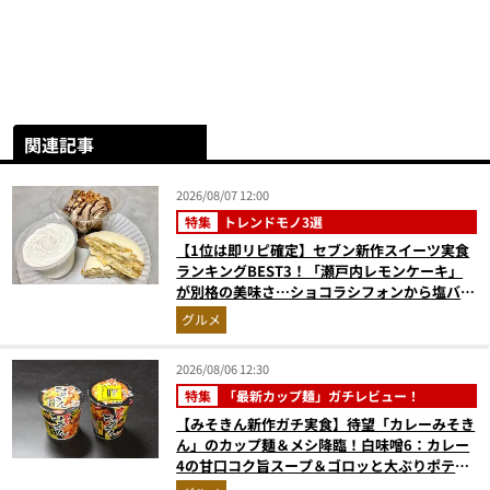
関連記事
2026/08/07 12:00
特集
トレンドモノ3選
【1位は即リピ確定】セブン新作スイーツ実食
ランキングBEST3！「瀬戸内レモンケーキ」
が別格の美味さ…ショコラシフォンから塩バニ
ラプリンまで本気レビュー
グルメ
2026/08/06 12:30
特集
「最新カップ麺」ガチレビュー！
【みそきん新作ガチ実食】待望「カレーみそき
ん」のカップ麺＆メシ降臨！白味噌6：カレー
4の甘口コク旨スープ＆ゴロッと大ぶりポテト
に歓喜