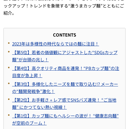
ックアップ！トレンドを象徴する“激うまカップ麺”とともにご
紹介。
CONTENTS
2023年は多様性の時代ならではの麺に注目！
【第5位】若者の価値観にアジャストした“SDGsカップ
麺”が台頭の兆し！
【第4位】高クオリティ商品を連発！“PBカップ麺”の注
目度が急上昇！
【第3位】多様化したニーズを麺で取り込む!? メーカー
の“麺開発戦争”激化！
【第2位】お手軽さ＋レア感でSNSバズ連発！ “ご当地
麺” にかつてない熱い視線！
【第1位】カップ麺にもヘルシーの波が！ “健康志向麺”
が空前のブーム！