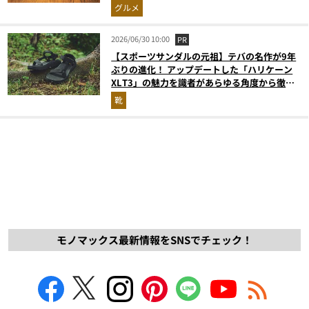
グルメ
2026/06/30 10:00
PR
【スポーツサンダルの元祖】テバの名作が9年
ぶりの進化！ アップデートした「ハリケーン
XLT3」の魅力を識者があらゆる角度から徹底
解説！
靴
モノマックス最新情報をSNSでチェック！