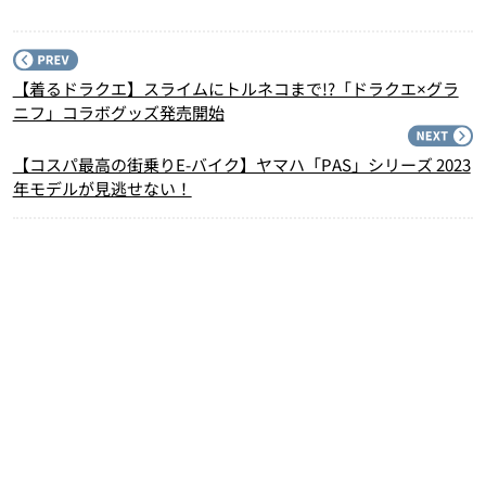
P
【着るドラクエ】スライムにトルネコまで!?「ドラクエ×グラ
ニフ」コラボグッズ発売開始
N
【コスパ最高の街乗りE-バイク】ヤマハ「PAS」シリーズ 2023
年モデルが見逃せない！