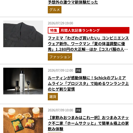
予想外の激ウマ新体験だった
グルメ
2026/07/29 19:00
特集
月間人気記事ランキング
ファミマ「わざわざ買いたい」コンビニエンス
ウェア新作、ワークマン「夏の体温調整に優
秀」1,280円の大正解…ほか【コスパ服の人気
記事ランキングベスト3】（2026年6月版）
ファッション
2026/07/09 12:00
PR
ルーティンが感動体験に！Schickのプレミア
ムライン「プロジスタ」で始めるワンランク上
のヒゲ剃り習慣
雑貨
2026/07/09 10:00
PR
【家飲みおつまみはこれ一択】おつまみスナッ
ク不二家「ホームサクッと」で簡単＆極上の家
飲み体験