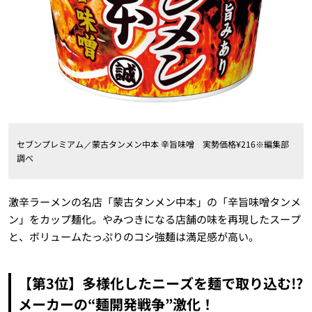
セブンプレミアム／蒙古タンメン中本 辛旨味噌 実勢価格¥216※編集部
調べ
激辛ラーメンの名店「蒙古タンメン中本」の「辛旨味噌タンメ
ン」をカップ麺化。やみつきになる店舗の味を再現したスープ
と、ボリュームたっぷりのコシ強麺は満足感が高い。
【第3位】多様化したニーズを麺で取り込む!?
メーカーの“麺開発戦争”激化！