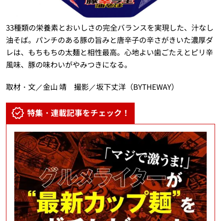
33種類の栄養素とおいしさの完全バランスを実現した、汁なし
油そば。パンチのある豚の旨みと唐辛子の辛さがきいた濃厚ダ
レは、もちもちの太麺と相性最高。心地よい歯ごたえとピリ辛
風味、豚の味わいがやみつきになる。
取材・文／金山 靖 撮影／坂下丈洋（BYTHEWAY）
特集・連載記事をチェック！