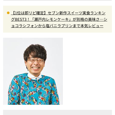
【1位は即リピ確定】セブン新作スイーツ実食ランキン
グBEST3！「瀬戸内レモンケーキ」が別格の美味さ…シ
ョコラシフォンから塩バニラプリンまで本気レビュー