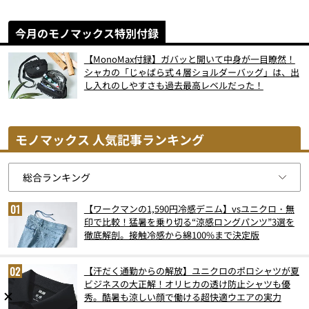
今月のモノマックス特別付録
【MonoMax付録】ガバッと開いて中身が一目瞭然！
シャカの「じゃばら式４層ショルダーバッグ」は、出
し入れのしやすさも過去最高レベルだった！
モノマックス 人気記事ランキング
【ワークマンの1,590円冷感デニム】vsユニクロ・無
印で比較！猛暑を乗り切る“涼感ロングパンツ”3選を
徹底解剖。接触冷感から綿100%まで決定版
【汗だく通勤からの解放】ユニクロのポロシャツが夏
ビジネスの大正解！オリヒカの透け防止シャツも優
秀。酷暑も涼しい顔で働ける超快適ウエアの実力