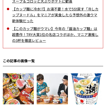
スープ＆ゴロッと大ぶりポテトに歓喜
【カップ麺に冷水!?】お湯不要！水で5分戻す「冷しカ
ップヌードル」をマニアが実食したら予想外の激ウマ
新体験だった
【このカップ麺がウマい】今年の「醤油カップ麺」は
超豊作！TRY大賞1位の名店コラボほか、マニア激推し
の3杯を徹底レビュー
この記事の画像一覧