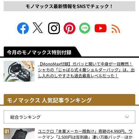
モノマックス最新情報をSNSでチェック！
今月のモノマックス特別付録
【MonoMax付録】ガバッと開いて中身が一目瞭然！
シャカの「じゃばら式４層ショルダーバッグ」は、出
し入れのしやすさも過去最高レベルだった！
モノマックス 人気記事ランキング
ユニクロ「本業メーカー顔負け」奇跡の4,990円、ワ
ークマン「2,500円は反則級」凄い万能バッグ…ほか