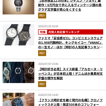
【世界限定12,000本】シチズン「ツヨサ」最
新作！6万円台で手に入るヴィンテージ調の黒
グラデ文字盤が男心をくすぐる
時計
2026/07/20 19:00
特集
月間人気記事ランキング
ファミマ「妥協感ゼロ」コンビニエンスウェア
の1,998円腕時計、キングセイコー「VANAC」
の一生モノ…ほか【時計の人気記事ランキング
ベスト3】（2026年6月版）
時計
2026/07/07 15:00
【時計好き必見】スイス新星「アルセーヌ・リ
ッペンス」が日本初上陸！デニムほか異素材文
字盤の傑作を解説
時計
2026/07/05 14:00
【フランス時計史を継ぐ現代の名機】クロノフ
ィックスが上陸！限定500本のコフレフォー