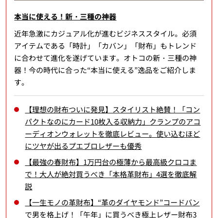
本当に使える！新・三種の神器
近年急激にカジュアル化が進むビジネススタイル。必須
アイテムである「時計」「カバン」「財布」もトレンド
に合わせて進化を遂げています。オトコの新・三種の神
器！今の時代に合った“本当に使える”逸品をご紹介しま
す。
【理想の財布ついに発見】スタイリスト絶賛！「コン
パクトなのにカード10枚入る収納力」クランプのアコ
ーディオンウォレットを徹底レビュー。使い込むほど
にツヤが出るプエブロレザーも優秀
【最強の春財布】1万円台の極薄から最高級クロコま
で！大人が絶対買うべき「本格革財布」4選を徹底解
説
【一生モノの革財布】“革のダイヤモンド”コードバン
で男を格上げ！「午年」に買うべき極上レザー財布3