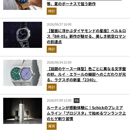
等、夏のボーナスで狙う新作
時計
2026/06/27 16:00
【盤面に浮かぶダイヤモンドの星座】ベル＆ロ
ス「BR-05」新作が魅せる、美しき航空ロマン
の到達点
時計
2026/06/24 22:00
【話題のケース一体型】色ごとに異なる文字盤
の妙。ルイ・エラールの細部へのこだわりが光
る、ラグスポの新星「2340」
時計
2026/07/09 12:00
PR
ルーティンが感動体験に！Schickのプレミア
ムライン「プロジスタ」で始めるワンランク上
のヒゲ剃り習慣
雑貨