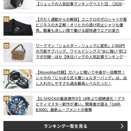
【リュックの人気記事ランキングベスト3】（2026年
6月版）
【汗だく通勤からの解放】ユニクロのポロシャツが夏
ビジネスの大正解！オリヒカの透け防止シャツも優
秀。酷暑も涼しい顔で働ける超快適ウエアの実力
ワークマン「ショルダー⇔リュックに変形」2,900円
の万能サブバッグ、ワイルドシングス“水に強い”初コ
ラボ付録…ほか【休日バッグの人気記事ランキングベ
スト3】（2026年6月版）
【MonoMax付録】ガバッと開いて中身が一目瞭然！
シャカの「じゃばら式４層ショルダーバッグ」は、出
し入れのしやすさも過去最高レベルだった！
【G-SHOCKの最高傑作か】18年ぶり超絶進化！グラ
ビティマスター新作が凄い。開発者が語る「GWR-
B3000」最新ムーブメントの衝撃
ランキング一覧を見る