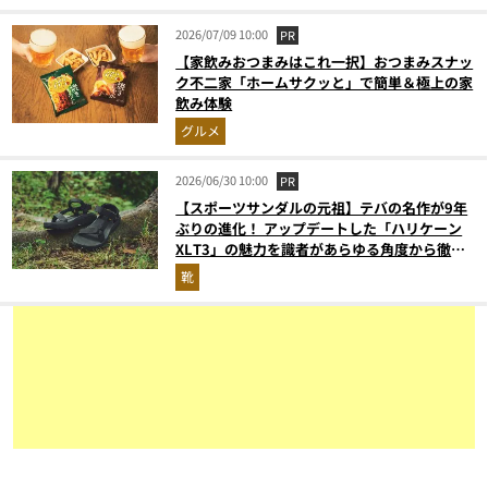
2026/07/09 10:00
PR
【家飲みおつまみはこれ一択】おつまみスナッ
ク不二家「ホームサクッと」で簡単＆極上の家
飲み体験
グルメ
2026/06/30 10:00
PR
【スポーツサンダルの元祖】テバの名作が9年
ぶりの進化！ アップデートした「ハリケーン
XLT3」の魅力を識者があらゆる角度から徹底
解説！
靴