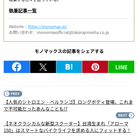
執筆記事一覧
Website：
https://monomax.jp/
お問い合わせ：monomaxofficial@takarajimasha.co.jp
モノマックスの記事をシェアする
LINE
P
【人気のシトロエン・ベルランゴ】ロングボディ登場、これま
で不可能だったあんなことも!?
N
【ネオクラシカルな新型スクーター】台湾生まれ「アローマ
150」はスマートなバイクライフを求める人にフィットする！