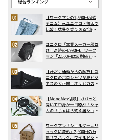
【ワークマンの1,590円冷感
デニム】vsユニクロ・無印で
比較！猛暑を乗り切る“涼感
ロングパンツ”3選を徹底解
剖。接触冷感から綿100%ま
ユニクロ「本業メーカー顔負
で決定版
け」奇跡の4,990円、ワーク
マン「2,500円は反則級」凄
い万能バッグ…ほか【リュッ
クの人気記事ランキングベス
【汗だく通勤からの解放】ユ
ト3】（2026年6月版）
ニクロのポロシャツが夏ビジ
ネスの大正解！オリヒカの透
け防止シャツも優秀。酷暑も
涼しい顔で働ける超快適ウエ
【MonoMax付録】ガバッと
アの実力
開いて中身が一目瞭然！シャ
カの「じゃばら式４層ショル
ダーバッグ」は、出し入れの
しやすさも過去最高レベルだ
ワークマン「ショルダー⇔リ
った！
ュックに変形」2,900円の万
能サブバッグ、ワイルドシン