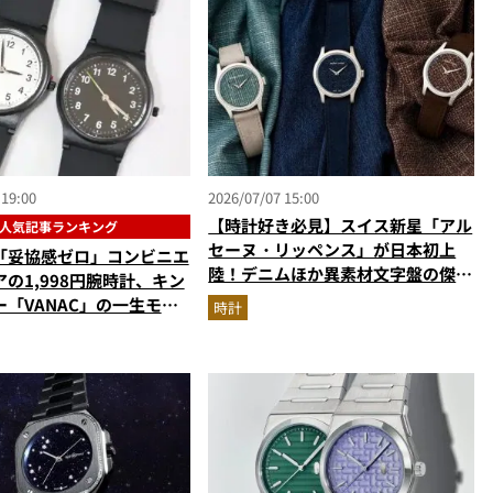
 19:00
2026/07/07 15:00
【時計好き必見】スイス新星「アル
人気記事ランキング
セーヌ・リッペンス」が日本初上
「妥協感ゼロ」コンビニエ
陸！デニムほか異素材文字盤の傑作
の1,998円腕時計、キン
を解説
「VANAC」の一生モ
時計
【時計の人気記事ランキン
】（2026年6月版）