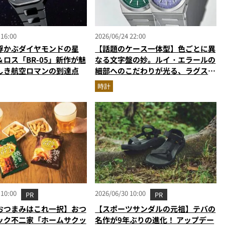
 16:00
2026/06/24 22:00
浮かぶダイヤモンドの星
【話題のケース一体型】色ごとに異
ロス「BR-05」新作が魅
なる文字盤の妙。ルイ・エラールの
しき航空ロマンの到達点
細部へのこだわりが光る、ラグスポ
の新星「2340」
時計
 10:00
2026/06/30 10:00
PR
PR
おつまみはこれ一択】おつ
【スポーツサンダルの元祖】テバの
ック不二家「ホームサクッ
名作が9年ぶりの進化！ アップデー