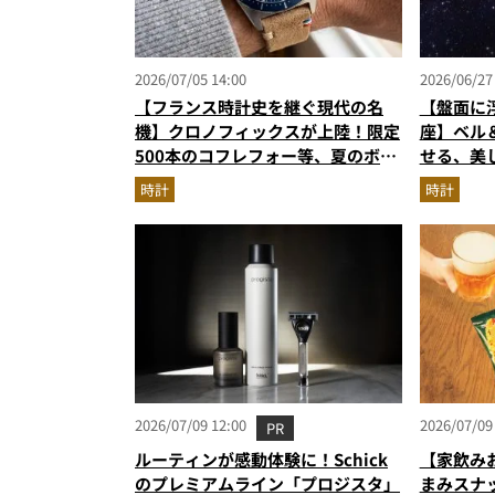
2026/07/05 14:00
2026/06/27
【フランス時計史を継ぐ現代の名
【盤面に
機】クロノフィックスが上陸！限定
座】ベル＆
500本のコフレフォー等、夏のボー
せる、美
ナスで狙う新作
時計
時計
2026/07/09 12:00
2026/07/09
PR
ルーティンが感動体験に！Schick
【家飲み
のプレミアムライン「プロジスタ」
まみスナ