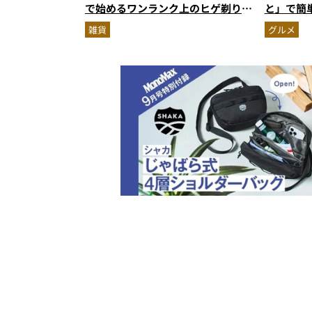
で始めるワンランク上のヒゲ剃り習
と」で簡
慣
雑貨
グルメ