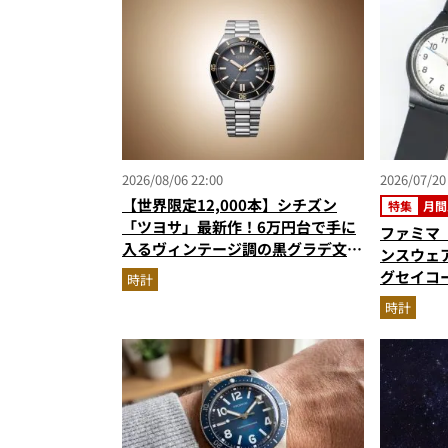
2026/08/06 22:00
2026/07/20
【世界限定12,000本】シチズン
特集
月間
「ツヨサ」最新作！6万円台で手に
ファミマ
入るヴィンテージ調の黒グラデ文字
ンスウェア
盤が男心をくすぐる
グセイコー
時計
ノ…ほか
時計
グベスト3