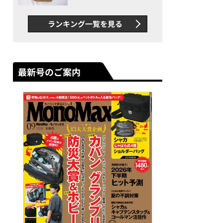
グス“水に強い”初コラボ付
録…ほか【休日バッグの人気
ランキング一覧を見る
記事ランキングベスト3】
（2026年6月版）
最新号のご案内