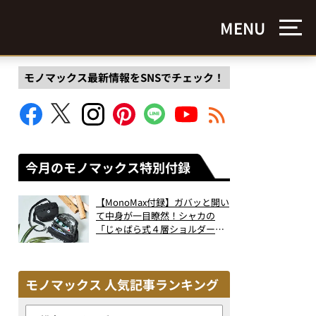
MENU
モノマックス最新情報をSNSでチェック！
今月のモノマックス特別付録
【MonoMax付録】ガバッと開い
て中身が一目瞭然！シャカの
「じゃばら式４層ショルダーバ
ッグ」は、出し入れのしやすさ
も過去最高レベルだった！
モノマックス 人気記事ランキング