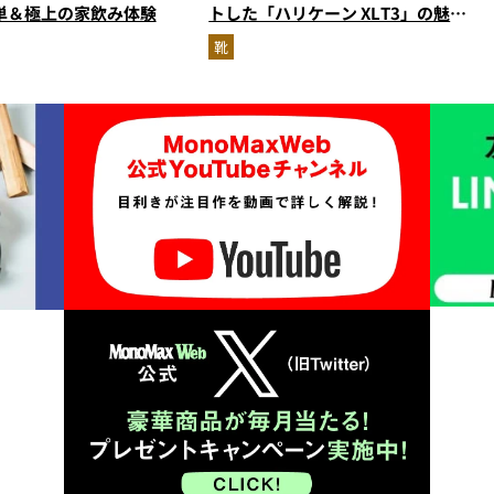
単＆極上の家飲み体験
トした「ハリケーン XLT3」の魅力
を識者があらゆる角度から徹底解
靴
説！