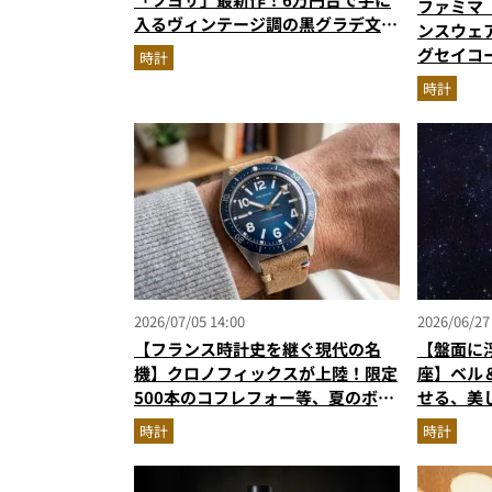
ファミマ
入るヴィンテージ調の黒グラデ文字
ンスウェア
盤が男心をくすぐる
グセイコー
時計
ノ…ほか
時計
グベスト3
2026/07/05 14:00
2026/06/27
【フランス時計史を継ぐ現代の名
【盤面に
機】クロノフィックスが上陸！限定
座】ベル＆
500本のコフレフォー等、夏のボー
せる、美
ナスで狙う新作
時計
時計