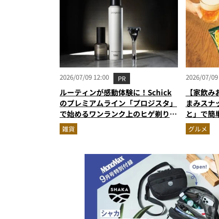
2026/07/09 12:00
2026/07/09
PR
ルーティンが感動体験に！Schick
【家飲み
のプレミアムライン「プロジスタ」
まみスナ
で始めるワンランク上のヒゲ剃り習
と」で簡
慣
雑貨
グルメ