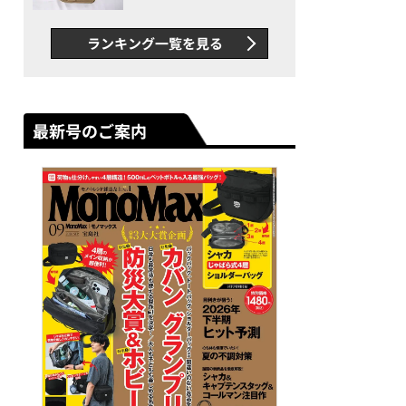
グス“水に強い”初コラボ付
録…ほか【休日バッグの人気
ランキング一覧を見る
記事ランキングベスト3】
（2026年6月版）
最新号のご案内