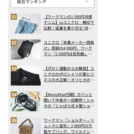
【ワークマンの1,590円冷感
デニム】vsユニクロ・無印で
比較！猛暑を乗り切る“涼感
ロングパンツ”3選を徹底解
剖。接触冷感から綿100%ま
ユニクロ「本業メーカー顔負
で決定版
け」奇跡の4,990円、ワーク
マン「2,500円は反則級」凄
い万能バッグ…ほか【リュッ
クの人気記事ランキングベス
【汗だく通勤からの解放】ユ
ト3】（2026年6月版）
ニクロのポロシャツが夏ビジ
ネスの大正解！オリヒカの透
け防止シャツも優秀。酷暑も
涼しい顔で働ける超快適ウエ
【MonoMax付録】ガバッと
アの実力
開いて中身が一目瞭然！シャ
カの「じゃばら式４層ショル
ダーバッグ」は、出し入れの
しやすさも過去最高レベルだ
ワークマン「ショルダー⇔リ
った！
ュックに変形」2,900円の万
能サブバッグ、ワイルドシン