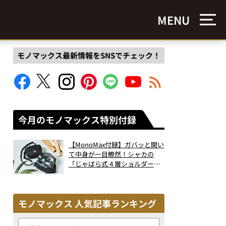
MENU
モノマックス最新情報をSNSでチェック！
今月のモノマックス特別付録
【MonoMax付録】ガバッと開い
て中身が一目瞭然！シャカの
「じゃばら式４層ショルダーバ
ッグ」は、出し入れのしやすさ
も過去最高レベルだった！
モノマックス 人気記事ランキング