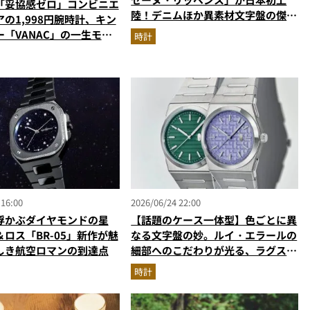
「妥協感ゼロ」コンビニエ
陸！デニムほか異素材文字盤の傑作
の1,998円腕時計、キン
を解説
「VANAC」の一生モ
時計
【時計の人気記事ランキン
】（2026年6月版）
 16:00
2026/06/24 22:00
浮かぶダイヤモンドの星
【話題のケース一体型】色ごとに異
ロス「BR-05」新作が魅
なる文字盤の妙。ルイ・エラールの
しき航空ロマンの到達点
細部へのこだわりが光る、ラグスポ
の新星「2340」
時計