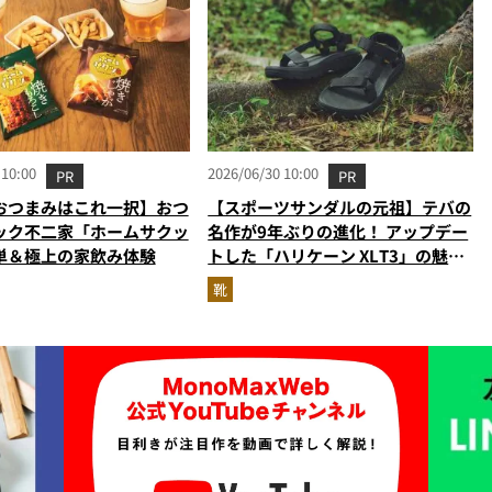
 10:00
2026/06/30 10:00
PR
PR
おつまみはこれ一択】おつ
【スポーツサンダルの元祖】テバの
ック不二家「ホームサクッ
名作が9年ぶりの進化！ アップデー
単＆極上の家飲み体験
トした「ハリケーン XLT3」の魅力
を識者があらゆる角度から徹底解
靴
説！