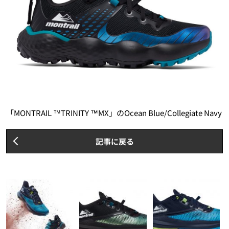
「MONTRAIL ™TRINITY ™MX」のOcean Blue/Collegiate Navy
記事に戻る