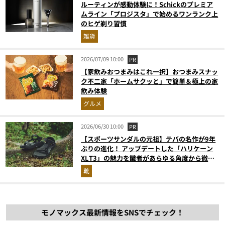
ルーティンが感動体験に！Schickのプレミア
ムライン「プロジスタ」で始めるワンランク上
のヒゲ剃り習慣
雑貨
2026/07/09 10:00
PR
【家飲みおつまみはこれ一択】おつまみスナッ
ク不二家「ホームサクッと」で簡単＆極上の家
飲み体験
グルメ
2026/06/30 10:00
PR
【スポーツサンダルの元祖】テバの名作が9年
ぶりの進化！ アップデートした「ハリケーン
XLT3」の魅力を識者があらゆる角度から徹底
解説！
靴
モノマックス最新情報をSNSでチェック！