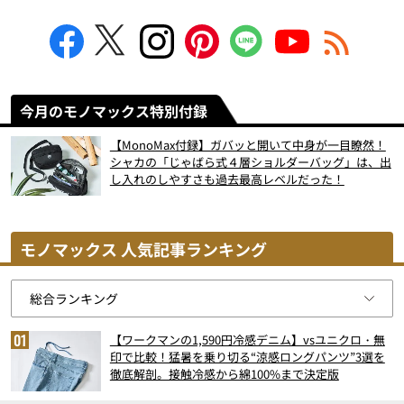
今月のモノマックス特別付録
【MonoMax付録】ガバッと開いて中身が一目瞭然！
シャカの「じゃばら式４層ショルダーバッグ」は、出
し入れのしやすさも過去最高レベルだった！
モノマックス 人気記事ランキング
【ワークマンの1,590円冷感デニム】vsユニクロ・無
印で比較！猛暑を乗り切る“涼感ロングパンツ”3選を
徹底解剖。接触冷感から綿100%まで決定版