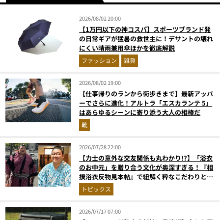
2026/08/02 20:00
【1万円以下の神コスパ】スポーツブランド発
の日常ギアが猛暑の救世主に！デサントの壊れ
にくい晴雨兼用傘ほかを徹底解説
ファッション
雑貨
2026/08/02 19:00
【仕事帰りのランから街歩きまで】最新アッパ
ーでさらに進化！アルトラ「エスカランテ 5」
はあらゆるシーンに寄り添う大人の相棒だ
靴
2026/07/28 22:00
【力士の意外な交友関係も丸わかり!?】「浴衣
のお中元」を贈り合う文化が奥深すぎる！『相
撲浴衣反物見本帖』で紐解く粋なこだわりとと
っておきの1着
トピックス
2026/07/17 07:00