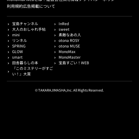
利用規約
広告掲載について
宝島チャンネル
InRed
大人のおしゃれ手帖
sweet
mini
素敵なあの人
リンネル
otona ROSY
SPRiNG
otona MUSE
GLOW
MonoMax
smart
MonoMaster
田舎暮らしの本
宝島すごい！WEB
『このミステリーがすご
い！』大賞
© TAKARAJIMASHA,Inc. All Rights Reserved.