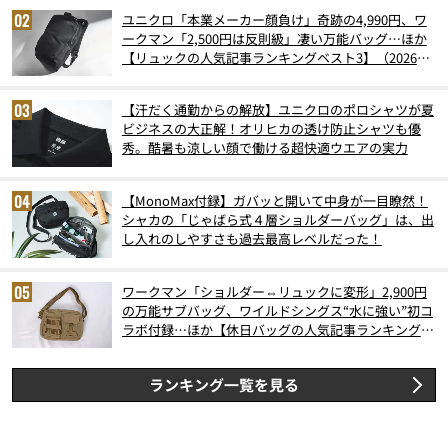
ユニクロ「本業メーカー顔負け」奇跡の4,990円、ワ
ークマン「2,500円は反則級」凄い万能バッグ…ほか
【リュックの人気記事ランキングベスト3】（2026年
6月版）
【汗だく通勤からの解放】ユニクロのポロシャツが夏
ビジネスの大正解！オリヒカの透け防止シャツも優
秀。酷暑も涼しい顔で働ける超快適ウエアの実力
【MonoMax付録】ガバッと開いて中身が一目瞭然！
シャカの「じゃばら式４層ショルダーバッグ」は、出
し入れのしやすさも過去最高レベルだった！
ワークマン「ショルダー⇔リュックに変形」2,900円
の万能サブバッグ、ワイルドシングス“水に強い”初コ
ラボ付録…ほか【休日バッグの人気記事ランキングベ
スト3】（2026年6月版）
ランキング一覧を見る