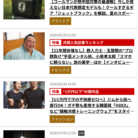
【コールマンが熱中症対策の最適解】今しか買
えない日本代表限定モデルも！クールすぎるギ
ア「ジェットブラック」を解説。夏のスポーツ
応援＆レジャーの強い味方
アウトドア
2026/06/29 22:00
特集
月間人気記事ランキング
【22年間休場なし】鉄人力士・玉鷲関の“プロ
顔負け”手芸メンタル術、小泉孝太郎「スマホ
に頼らない」旅の美学…ほか【インタビューの
人気記事ランキングベスト3】（2026年5月
トピックス
版）
2026/06/28 19:00
特集
“1万円以下”の傑作品
【U1万円で汗の不快感ゼロへ】ジムから街へ
直行OK！ガチ勢も愛用する韓国発「HDEX」
など“接触冷感トレーニングウェア”をスタイリ
ストが徹底解説
ファッション
2026/07/09 12:00
PR