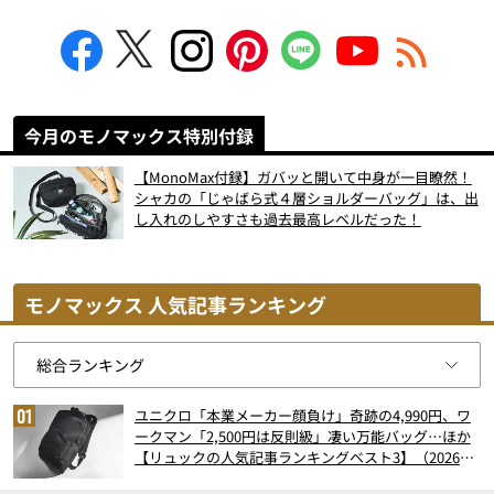
今月のモノマックス特別付録
【MonoMax付録】ガバッと開いて中身が一目瞭然！
シャカの「じゃばら式４層ショルダーバッグ」は、出
し入れのしやすさも過去最高レベルだった！
モノマックス 人気記事ランキング
ユニクロ「本業メーカー顔負け」奇跡の4,990円、ワ
ークマン「2,500円は反則級」凄い万能バッグ…ほか
【リュックの人気記事ランキングベスト3】（2026年
6月版）