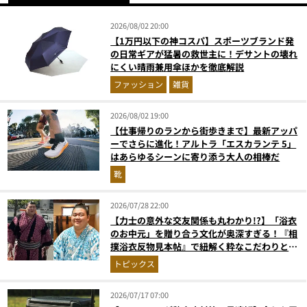
2026/08/02 20:00
【1万円以下の神コスパ】スポーツブランド発
の日常ギアが猛暑の救世主に！デサントの壊れ
にくい晴雨兼用傘ほかを徹底解説
ファッション
雑貨
2026/08/02 19:00
【仕事帰りのランから街歩きまで】最新アッパ
ーでさらに進化！アルトラ「エスカランテ 5」
はあらゆるシーンに寄り添う大人の相棒だ
靴
2026/07/28 22:00
【力士の意外な交友関係も丸わかり!?】「浴衣
のお中元」を贈り合う文化が奥深すぎる！『相
撲浴衣反物見本帖』で紐解く粋なこだわりとと
っておきの1着
トピックス
2026/07/17 07:00