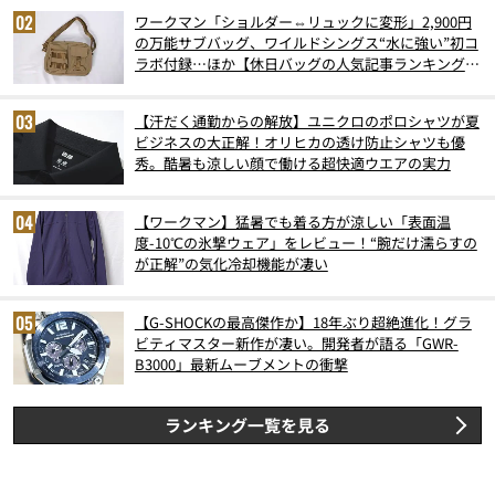
ワークマン「ショルダー⇔リュックに変形」2,900円
の万能サブバッグ、ワイルドシングス“水に強い”初コ
ラボ付録…ほか【休日バッグの人気記事ランキングベ
スト3】（2026年6月版）
【汗だく通勤からの解放】ユニクロのポロシャツが夏
ビジネスの大正解！オリヒカの透け防止シャツも優
秀。酷暑も涼しい顔で働ける超快適ウエアの実力
【ワークマン】猛暑でも着る方が涼しい「表面温
度-10℃の氷撃ウェア」をレビュー！“腕だけ濡らすの
が正解”の気化冷却機能が凄い
【G-SHOCKの最高傑作か】18年ぶり超絶進化！グラ
ビティマスター新作が凄い。開発者が語る「GWR-
B3000」最新ムーブメントの衝撃
ランキング一覧を見る