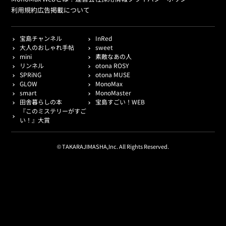
利用規約
広告掲載について
宝島チャンネル
InRed
大人のおしゃれ手帖
sweet
mini
素敵なあの人
リンネル
otona ROSY
SPRiNG
otona MUSE
GLOW
MonoMax
smart
MonoMaster
田舎暮らしの本
宝島すごい！WEB
『このミステリーがすご
い！』大賞
© TAKARAJIMASHA,Inc. All Rights Reserved.