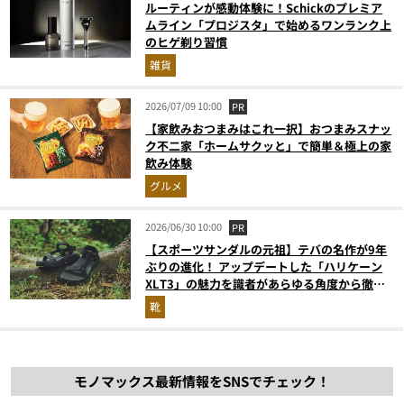
ルーティンが感動体験に！Schickのプレミア
ムライン「プロジスタ」で始めるワンランク上
のヒゲ剃り習慣
雑貨
2026/07/09 10:00
PR
【家飲みおつまみはこれ一択】おつまみスナッ
ク不二家「ホームサクッと」で簡単＆極上の家
飲み体験
グルメ
2026/06/30 10:00
PR
【スポーツサンダルの元祖】テバの名作が9年
ぶりの進化！ アップデートした「ハリケーン
XLT3」の魅力を識者があらゆる角度から徹底
解説！
靴
モノマックス最新情報をSNSでチェック！