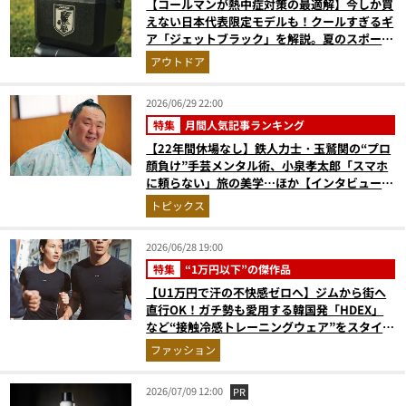
【コールマンが熱中症対策の最適解】今しか買
えない日本代表限定モデルも！クールすぎるギ
ア「ジェットブラック」を解説。夏のスポーツ
応援＆レジャーの強い味方
アウトドア
2026/06/29 22:00
特集
月間人気記事ランキング
【22年間休場なし】鉄人力士・玉鷲関の“プロ
顔負け”手芸メンタル術、小泉孝太郎「スマホ
に頼らない」旅の美学…ほか【インタビューの
人気記事ランキングベスト3】（2026年5月
トピックス
版）
2026/06/28 19:00
特集
“1万円以下”の傑作品
【U1万円で汗の不快感ゼロへ】ジムから街へ
直行OK！ガチ勢も愛用する韓国発「HDEX」
など“接触冷感トレーニングウェア”をスタイリ
ストが徹底解説
ファッション
2026/07/09 12:00
PR