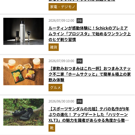
家電・デジモノ
2026/07/09 12:00
PR
ルーティンが感動体験に！Schickのプレミア
ムライン「プロジスタ」で始めるワンランク上
のヒゲ剃り習慣
雑貨
2026/07/09 10:00
PR
【家飲みおつまみはこれ一択】おつまみスナッ
ク不二家「ホームサクッと」で簡単＆極上の家
飲み体験
グルメ
2026/06/30 10:00
PR
【スポーツサンダルの元祖】テバの名作が9年
ぶりの進化！ アップデートした「ハリケーン
XLT3」の魅力を識者があらゆる角度から徹底
解説！
靴