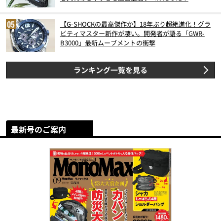
【G-SHOCKの最高傑作か】18年ぶり超絶進化！グラ
ビティマスター新作が凄い。開発者が語る「GWR-
B3000」最新ムーブメントの衝撃
ランキング一覧を見る
最新号のご案内