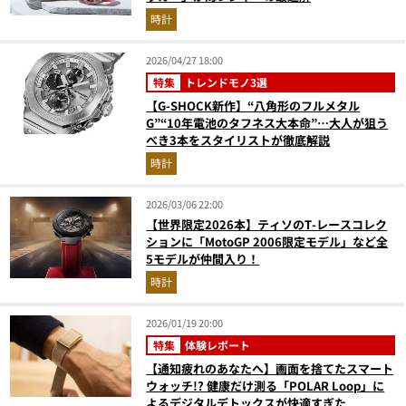
時計
2026/04/27 18:00
特集
トレンドモノ3選
【G-SHOCK新作】“八角形のフルメタル
G”“10年電池のタフネス大本命”…大人が狙う
べき3本をスタイリストが徹底解説
時計
2026/03/06 22:00
【世界限定2026本】ティソのT-レースコレク
ションに「MotoGP 2006限定モデル」など全
5モデルが仲間入り！
時計
2026/01/19 20:00
特集
体験レポート
【通知疲れのあなたへ】画面を捨てたスマート
ウォッチ!? 健康だけ測る「POLAR Loop」に
よるデジタルデトックスが快適すぎた