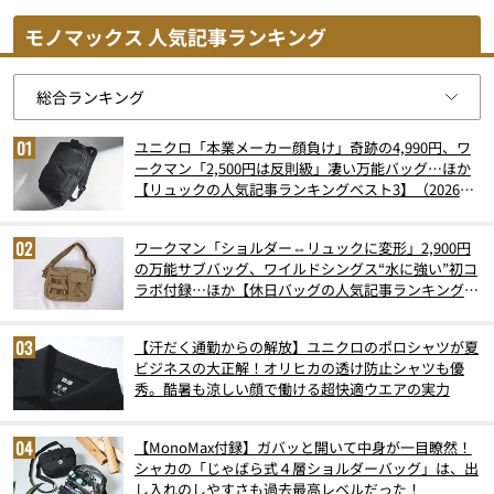
モノマックス 人気記事ランキング
ユニクロ「本業メーカー顔負け」奇跡の4,990円、ワ
ークマン「2,500円は反則級」凄い万能バッグ…ほか
【リュックの人気記事ランキングベスト3】（2026年
6月版）
ワークマン「ショルダー⇔リュックに変形」2,900円
の万能サブバッグ、ワイルドシングス“水に強い”初コ
ラボ付録…ほか【休日バッグの人気記事ランキングベ
スト3】（2026年6月版）
【汗だく通勤からの解放】ユニクロのポロシャツが夏
ビジネスの大正解！オリヒカの透け防止シャツも優
秀。酷暑も涼しい顔で働ける超快適ウエアの実力
【MonoMax付録】ガバッと開いて中身が一目瞭然！
シャカの「じゃばら式４層ショルダーバッグ」は、出
し入れのしやすさも過去最高レベルだった！