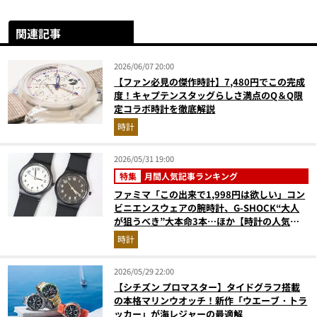
関連記事
2026/06/07 20:00
【ファン必見の傑作時計】7,480円でこの完成
度！キャプテンスタッグらしさ満点のQ＆Q限
定コラボ時計を徹底解説
時計
2026/05/31 19:00
特集
月間人気記事ランキング
ファミマ「この出来で1,998円は欲しい」コン
ビニエンスウェアの腕時計、G-SHOCK“大人
が狙うべき”大本命3本…ほか【時計の人気記
事ランキングベスト3】（2026年4月版）
時計
2026/05/29 22:00
【シチズン プロマスター】タイドグラフ搭載
の本格マリンウオッチ！新作「ウエーブ・トラ
ッカー」が海レジャーの最適解