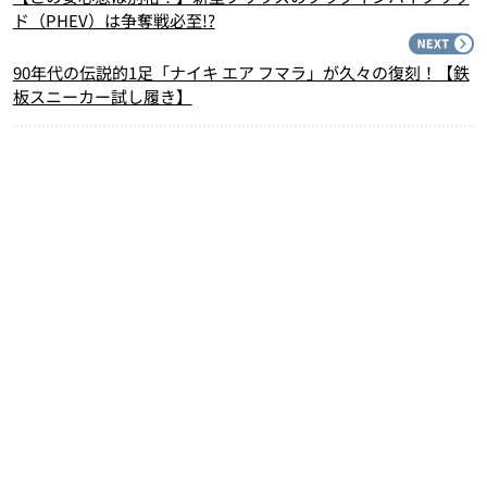
ド（PHEV）は争奪戦必至!?
N
90年代の伝説的1足「ナイキ エア フマラ」が久々の復刻！【鉄
板スニーカー試し履き】