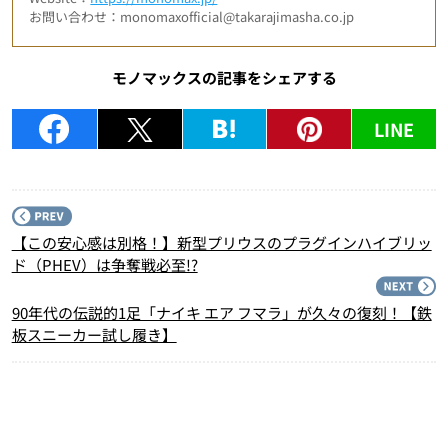
お問い合わせ：monomaxofficial@takarajimasha.co.jp
モノマックスの記事をシェアする
LINE
P
【この安心感は別格！】新型プリウスのプラグインハイブリッ
ド（PHEV）は争奪戦必至!?
N
90年代の伝説的1足「ナイキ エア フマラ」が久々の復刻！【鉄
板スニーカー試し履き】