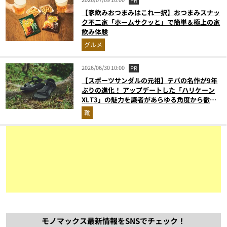
PR
【家飲みおつまみはこれ一択】おつまみスナッ
ク不二家「ホームサクッと」で簡単＆極上の家
飲み体験
グルメ
2026/06/30 10:00
PR
【スポーツサンダルの元祖】テバの名作が9年
ぶりの進化！ アップデートした「ハリケーン
XLT3」の魅力を識者があらゆる角度から徹底
解説！
靴
モノマックス最新情報をSNSでチェック！