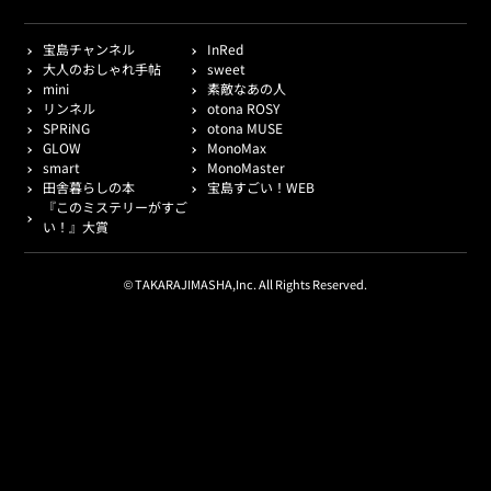
宝島チャンネル
InRed
大人のおしゃれ手帖
sweet
mini
素敵なあの人
リンネル
otona ROSY
SPRiNG
otona MUSE
GLOW
MonoMax
smart
MonoMaster
田舎暮らしの本
宝島すごい！WEB
『このミステリーがすご
い！』大賞
© TAKARAJIMASHA,Inc. All Rights Reserved.