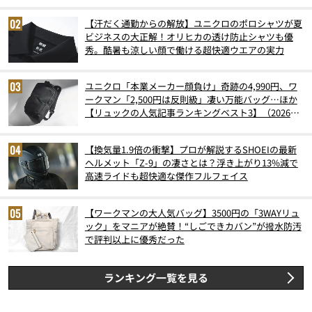
【汗だく通勤からの解放】ユニクロのポロシャツが夏
ビジネスの大正解！オリヒカの透け防止シャツも優
秀。酷暑も涼しい顔で働ける超快適ウエアの実力
ユニクロ「本業メーカー顔負け」奇跡の4,990円、ワ
ークマン「2,500円は反則級」凄い万能バッグ…ほか
【リュックの人気記事ランキングベスト3】（2026年
6月版）
【換気量1.9倍の衝撃】プロが解説するSHOEIの最新
ヘルメット「Z-9」の凄さとは？浮き上がり13%減で
高速ライドも超快適な傑作フルフェイス
【ワークマンの大人気バッグ】3500円の「3WAYリュ
ック」をマニアが絶賛！“しごできカバン”が撥水防汚
で評判以上に優秀だった
ランキング一覧を見る