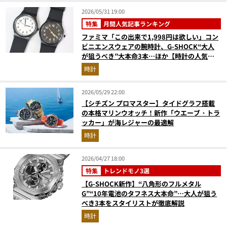
2026/05/31 19:00
特集
月間人気記事ランキング
ファミマ「この出来で1,998円は欲しい」コン
ビニエンスウェアの腕時計、G-SHOCK“大人
が狙うべき”大本命3本…ほか【時計の人気記
事ランキングベスト3】（2026年4月版）
時計
2026/05/29 22:00
【シチズン プロマスター】タイドグラフ搭載
の本格マリンウオッチ！新作「ウエーブ・トラ
ッカー」が海レジャーの最適解
時計
2026/04/27 18:00
特集
トレンドモノ3選
【G-SHOCK新作】“八角形のフルメタル
G”“10年電池のタフネス大本命”…大人が狙う
べき3本をスタイリストが徹底解説
時計