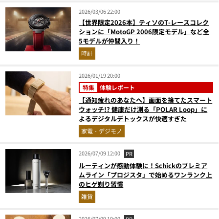
2026/03/06 22:00
【世界限定2026本】ティソのT-レースコレク
ションに「MotoGP 2006限定モデル」など全
5モデルが仲間入り！
時計
2026/01/19 20:00
特集
体験レポート
【通知疲れのあなたへ】画面を捨てたスマート
ウォッチ!? 健康だけ測る「POLAR Loop」に
よるデジタルデトックスが快適すぎた
家電・デジモノ
2026/07/09 12:00
PR
ルーティンが感動体験に！Schickのプレミア
ムライン「プロジスタ」で始めるワンランク上
のヒゲ剃り習慣
雑貨
2026/07/09 10:00