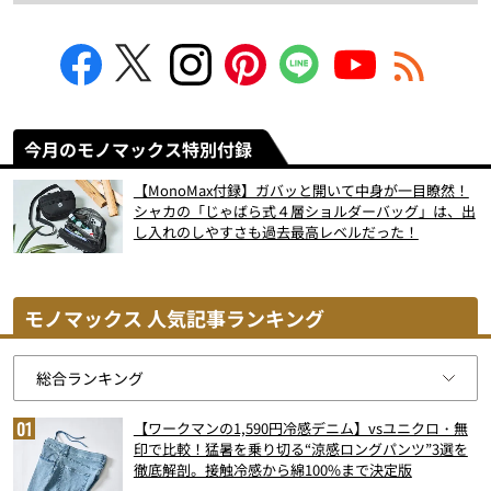
今月のモノマックス特別付録
【MonoMax付録】ガバッと開いて中身が一目瞭然！
シャカの「じゃばら式４層ショルダーバッグ」は、出
し入れのしやすさも過去最高レベルだった！
モノマックス 人気記事ランキング
【ワークマンの1,590円冷感デニム】vsユニクロ・無
印で比較！猛暑を乗り切る“涼感ロングパンツ”3選を
徹底解剖。接触冷感から綿100%まで決定版