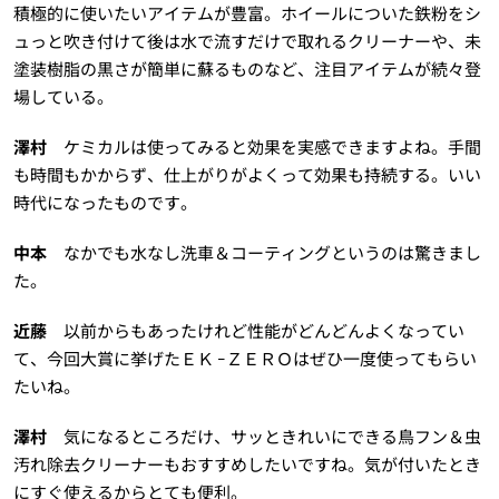
積極的に使いたいアイテムが豊富。ホイールについた鉄粉をシ
ュっと吹き付けて後は水で流すだけで取れるクリーナーや、未
塗装樹脂の黒さが簡単に蘇るものなど、注目アイテムが続々登
場している。
澤村
ケミカルは使ってみると効果を実感できますよね。手間
も時間もかからず、仕上がりがよくって効果も持続する。いい
時代になったものです。
中本
なかでも水なし洗車＆コーティングというのは驚きまし
た。
近藤
以前からもあったけれど性能がどんどんよくなってい
て、今回大賞に挙げたＥＫ ｰＺＥＲＯはぜひ一度使ってもらい
たいね。
澤村
気になるところだけ、サッときれいにできる鳥フン＆虫
汚れ除去クリーナーもおすすめしたいですね。気が付いたとき
にすぐ使えるからとても便利。