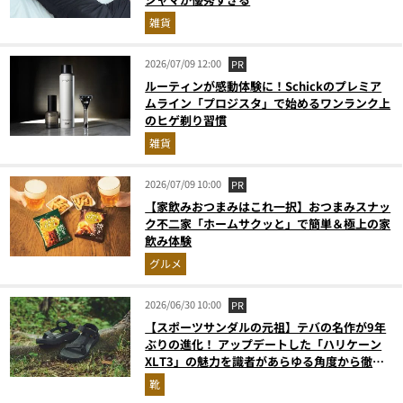
雑貨
2026/07/09 12:00
PR
ルーティンが感動体験に！Schickのプレミア
ムライン「プロジスタ」で始めるワンランク上
のヒゲ剃り習慣
雑貨
2026/07/09 10:00
PR
【家飲みおつまみはこれ一択】おつまみスナッ
ク不二家「ホームサクッと」で簡単＆極上の家
飲み体験
グルメ
2026/06/30 10:00
PR
【スポーツサンダルの元祖】テバの名作が9年
ぶりの進化！ アップデートした「ハリケーン
XLT3」の魅力を識者があらゆる角度から徹底
解説！
靴