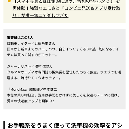
【スマホ写真とは圧倒的に違う】令和の“写ルンです”を
再体験！強烈なエモさと「コンビニ発送＆アプリ受け取
り」が唯一無二で楽しすぎた
審査員はこの3人
自動車ライター／近藤暁史さん
旧車から新車までカバーしつつ、自らイジリまくるDIY派。気になるアイ
テムは買って試すのがモットー。
ジャーナリスト／澤村 信さん
クルマやオーディオ専門誌の編集長を歴任したのちに独立。ウエブでも活
躍する、流行りモノウオッチャー。
『MonoMax』編集部／中本健二
本誌の乗り物担当。洗車は手間をかけずに美しくを永遠のテーマに掲げ、
愛車の快適度アップを画策中！
お手軽系をうまく使って洗車機の効率をアシ