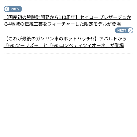
P
【国産初の腕時計開発から110周年】セイコー プレザージュか
ら4地域の伝統工芸をフィーチャーした限定モデルが登場
N
【これが最後のガソリン車のホットハッチ!?】アバルトから
「695ツーリズモ」と「695コンペティツィオーネ」が登場