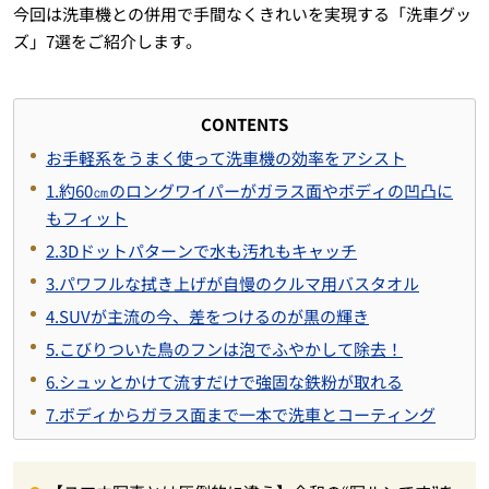
今回は洗車機との併用で手間なくきれいを実現する「洗車グッ
ズ」7選をご紹介します。
CONTENTS
お手軽系をうまく使って洗車機の効率をアシスト
1.約60㎝のロングワイパーがガラス面やボディの凹凸に
もフィット
2.3Dドットパターンで水も汚れもキャッチ
3.パワフルな拭き上げが自慢のクルマ用バスタオル
4.SUVが主流の今、差をつけるのが黒の輝き
5.こびりついた鳥のフンは泡でふやかして除去！
6.シュッとかけて流すだけで強固な鉄粉が取れる
7.ボディからガラス面まで一本で洗車とコーティング