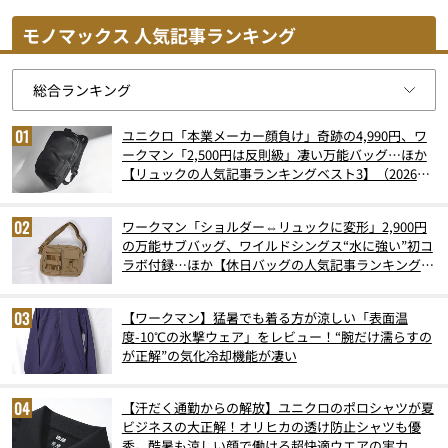
モノマックス 人気記事ランキング
ユニクロ「本業メーカー顔負け」奇跡の4,990円、ワ
ークマン「2,500円は反則級」凄い万能バッグ…ほか
【リュックの人気記事ランキングベスト3】（2026年
6月版）
ワークマン「ショルダー⇔リュックに変形」2,900円
の万能サブバッグ、ワイルドシングス“水に強い”初コ
ラボ付録…ほか【休日バッグの人気記事ランキングベ
スト3】（2026年6月版）
【ワークマン】猛暑でも着る方が涼しい「表面温
度-10℃の氷撃ウェア」をレビュー！“腕だけ濡らすの
が正解”の気化冷却機能が凄い
【汗だく通勤からの解放】ユニクロのポロシャツが夏
ビジネスの大正解！オリヒカの透け防止シャツも優
秀。酷暑も涼しい顔で働ける超快適ウエアの実力