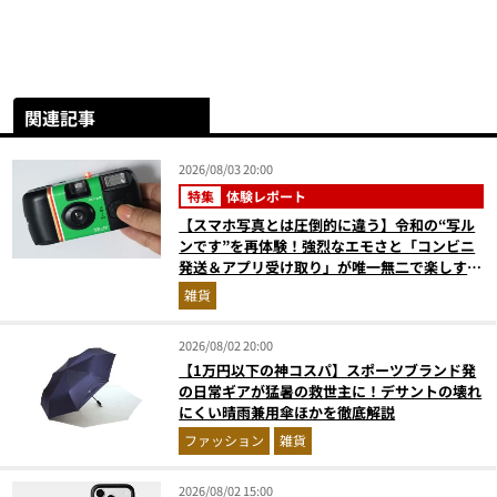
関連記事
2026/08/03 20:00
特集
体験レポート
【スマホ写真とは圧倒的に違う】令和の“写ル
ンです”を再体験！強烈なエモさと「コンビニ
発送＆アプリ受け取り」が唯一無二で楽しすぎ
た
雑貨
2026/08/02 20:00
【1万円以下の神コスパ】スポーツブランド発
の日常ギアが猛暑の救世主に！デサントの壊れ
にくい晴雨兼用傘ほかを徹底解説
ファッション
雑貨
2026/08/02 15:00