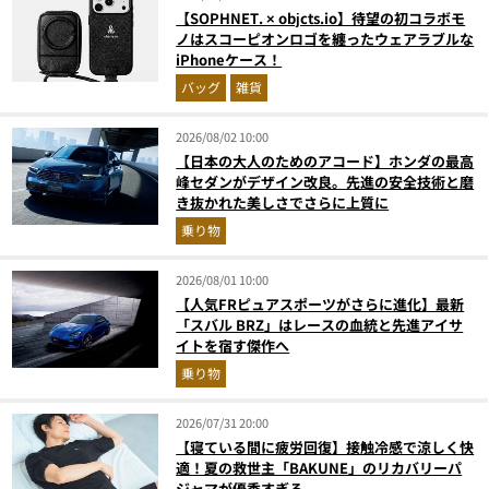
【SOPHNET. × objcts.io】待望の初コラボモ
ノはスコーピオンロゴを纏ったウェアラブルな
iPhoneケース！
バッグ
雑貨
2026/08/02 10:00
【日本の大人のためのアコード】ホンダの最高
峰セダンがデザイン改良。先進の安全技術と磨
き抜かれた美しさでさらに上質に
乗り物
2026/08/01 10:00
【人気FRピュアスポーツがさらに進化】最新
「スバル BRZ」はレースの血統と先進アイサ
イトを宿す傑作へ
乗り物
2026/07/31 20:00
【寝ている間に疲労回復】接触冷感で涼しく快
適！夏の救世主「BAKUNE」のリカバリーパ
ジャマが優秀すぎる