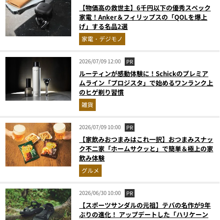
【物価高の救世主】6千円以下の優秀スペック
家電！Anker＆フィリップスの「QOLを爆上
げ」する名品2選
家電・デジモノ
2026/07/09 12:00
PR
ルーティンが感動体験に！Schickのプレミア
ムライン「プロジスタ」で始めるワンランク上
のヒゲ剃り習慣
雑貨
2026/07/09 10:00
PR
【家飲みおつまみはこれ一択】おつまみスナッ
ク不二家「ホームサクッと」で簡単＆極上の家
飲み体験
グルメ
2026/06/30 10:00
PR
【スポーツサンダルの元祖】テバの名作が9年
ぶりの進化！ アップデートした「ハリケーン