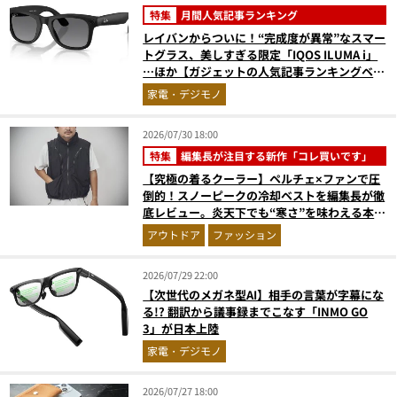
特集
月間人気記事ランキング
レイバンからついに！“完成度が異常”なスマー
トグラス、美しすぎる限定「IQOS ILUMA i」
…ほか【ガジェットの人気記事ランキングベス
ト3】（2026年6月版）
家電・デジモノ
2026/07/30 18:00
特集
編集長が注目する新作「コレ買いです」
【究極の着るクーラー】ペルチェ×ファンで圧
倒的！スノーピークの冷却ベストを編集長が徹
底レビュー。炎天下でも“寒さ”を味わえる本気
のギア『コレ買いです』Vol.172
アウトドア
ファッション
2026/07/29 22:00
【次世代のメガネ型AI】相手の言葉が字幕にな
る!? 翻訳から議事録までこなす「INMO GO
3」が日本上陸
家電・デジモノ
2026/07/27 18:00