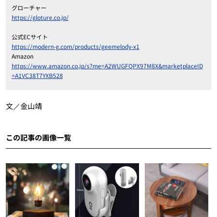
グローチャー
https://gloture.co.jp/
公式ECサイト
https://modern-g.com/products/geemelody-x1
Amazon
https://www.amazon.co.jp/s?me=A2WUGFQPX97M8X&marketplaceID
=A1VC38T7YXB528
文／金山靖
この記事の画像一覧