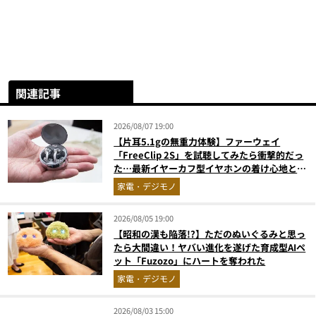
関連記事
2026/08/07 19:00
【片耳5.1gの無重力体験】ファーウェイ
「FreeClip 2S」を試聴してみたら衝撃的だっ
た…最新イヤーカフ型イヤホンの着け心地とAI
技術に感動
家電・デジモノ
2026/08/05 19:00
【昭和の漢も陥落!?】ただのぬいぐるみと思っ
たら大間違い！ヤバい進化を遂げた育成型AIペ
ット「Fuzozo」にハートを奪われた
家電・デジモノ
2026/08/03 15:00