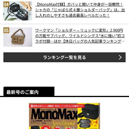
【MonoMax付録】ガバッと開いて中身が一目瞭然！
シャカの「じゃばら式４層ショルダーバッグ」は、出
し入れのしやすさも過去最高レベルだった！
ワークマン「ショルダー⇔リュックに変形」2,900円
の万能サブバッグ、ワイルドシングス“水に強い”初コ
ラボ付録…ほか【休日バッグの人気記事ランキングベ
スト3】（2026年6月版）
ランキング一覧を見る
最新号のご案内