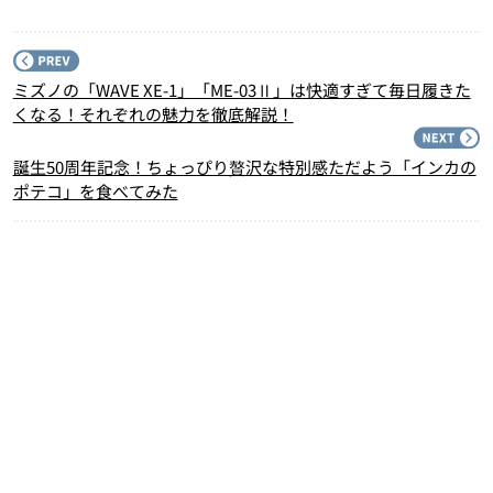
P
ミズノの「WAVE XE-1」「ME-03Ⅱ」は快適すぎて毎日履きた
くなる！それぞれの魅力を徹底解説！
N
誕生50周年記念！ちょっぴり贅沢な特別感ただよう「インカの
ポテコ」を食べてみた