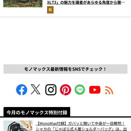
XLT3」の魅力を識者があらゆる角度から徹底
解説！
靴
モノマックス最新情報をSNSでチェック！
今月のモノマックス特別付録
【MonoMax付録】ガバッと開いて中身が一目瞭然！
シャカの「じゃばら式４層ショルダーバッグ」は、出