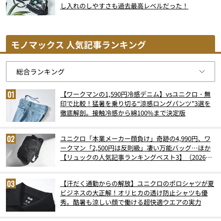
し入れのしやすさも過去最高レベルだった！
モノマックス 人気記事ランキング
【ワークマンの1,590円冷感デニム】vsユニクロ・無
印で比較！猛暑を乗り切る“涼感ロングパンツ”3選を
徹底解剖。接触冷感から綿100%まで決定版
ユニクロ「本業メーカー顔負け」奇跡の4,990円、ワ
ークマン「2,500円は反則級」凄い万能バッグ…ほか
【リュックの人気記事ランキングベスト3】（2026年
6月版）
【汗だく通勤からの解放】ユニクロのポロシャツが夏
ビジネスの大正解！オリヒカの透け防止シャツも優
秀。酷暑も涼しい顔で働ける超快適ウエアの実力