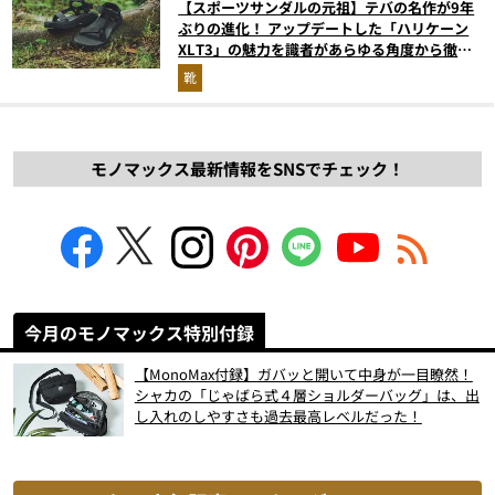
【スポーツサンダルの元祖】テバの名作が9年
ぶりの進化！ アップデートした「ハリケーン
XLT3」の魅力を識者があらゆる角度から徹底
解説！
靴
モノマックス最新情報をSNSでチェック！
今月のモノマックス特別付録
【MonoMax付録】ガバッと開いて中身が一目瞭然！
シャカの「じゃばら式４層ショルダーバッグ」は、出
し入れのしやすさも過去最高レベルだった！