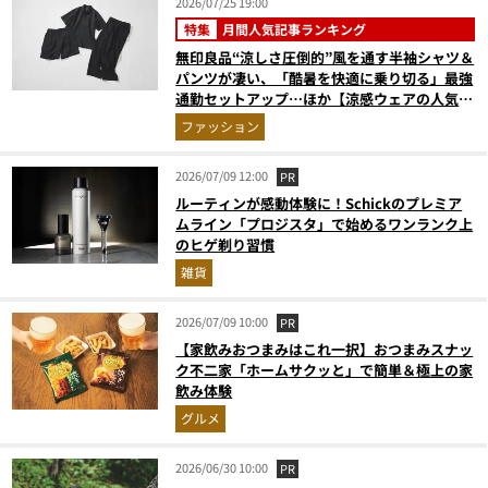
2026/07/25 19:00
特集
月間人気記事ランキング
無印良品“涼しさ圧倒的”風を通す半袖シャツ＆
パンツが凄い、「酷暑を快適に乗り切る」最強
通勤セットアップ…ほか【涼感ウェアの人気記
事ランキングベスト3】（2026年6月版）
ファッション
2026/07/09 12:00
PR
ルーティンが感動体験に！Schickのプレミア
ムライン「プロジスタ」で始めるワンランク上
のヒゲ剃り習慣
雑貨
2026/07/09 10:00
PR
【家飲みおつまみはこれ一択】おつまみスナッ
ク不二家「ホームサクッと」で簡単＆極上の家
飲み体験
グルメ
2026/06/30 10:00
PR