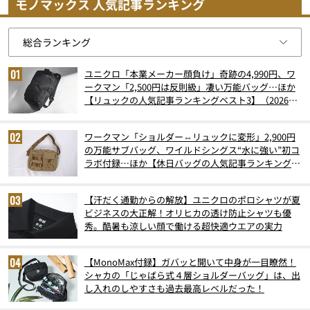
モノマックス 人気記事ランキング
ユニクロ「本業メーカー顔負け」奇跡の4,990円、ワ
ークマン「2,500円は反則級」凄い万能バッグ…ほか
【リュックの人気記事ランキングベスト3】（2026年
6月版）
ワークマン「ショルダー⇔リュックに変形」2,900円
の万能サブバッグ、ワイルドシングス“水に強い”初コ
ラボ付録…ほか【休日バッグの人気記事ランキングベ
スト3】（2026年6月版）
【汗だく通勤からの解放】ユニクロのポロシャツが夏
ビジネスの大正解！オリヒカの透け防止シャツも優
秀。酷暑も涼しい顔で働ける超快適ウエアの実力
【MonoMax付録】ガバッと開いて中身が一目瞭然！
シャカの「じゃばら式４層ショルダーバッグ」は、出
し入れのしやすさも過去最高レベルだった！