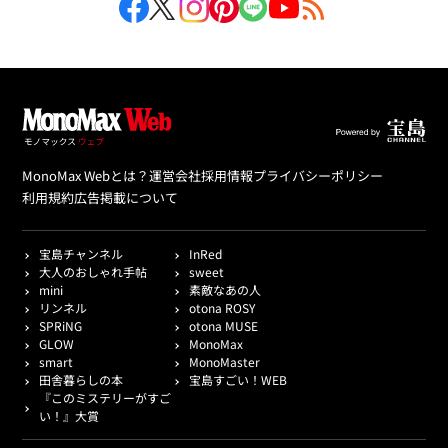
MonoMax Webとは？
運営会社
採用情報
プライバシーポリシー
利用規約
広告掲載について
宝島チャンネル
InRed
大人のおしゃれ手帖
sweet
mini
素敵なあの人
リンネル
otona ROSY
SPRiNG
otona MUSE
GLOW
MonoMax
smart
MonoMaster
田舎暮らしの本
宝島すごい！WEB
『このミステリーがすご
い！』大賞