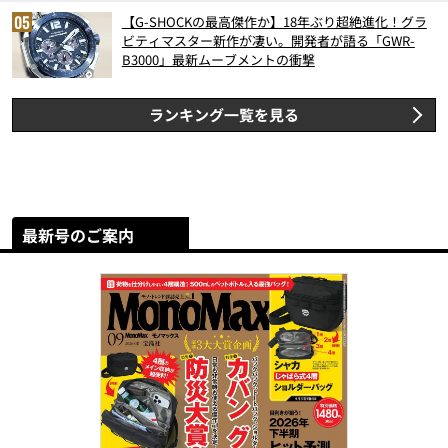
【G-SHOCKの最高傑作か】18年ぶり超絶進化！グラ
ビティマスター新作が凄い。開発者が語る「GWR-
B3000」最新ムーブメントの衝撃
ランキング一覧を見る
最新号のご案内