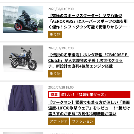
2026/08/03 07:30
【究極のスポーツスクーター】ヤマハ新型
「AEROX ABS」はスーパースポーツの血を引
く傑作！シフトダウン可能で街乗りからツーリ
ングまで最強
乗り物
2026/07/29 07:30
【伝説の名車復活】ホンダ新型「CB400SF E-
Clutch」が人気爆発の予感！次世代クラッ
チ、新設計の直列4気筒エンジン搭載
乗り物
2026/07/28 18:00
特集
涼しい！「猛暑対策グッズ」
【ワークマン】猛暑でも着る方が涼しい「表面
温度-10℃の氷撃ウェア」をレビュー！“腕だけ
濡らすのが正解”の気化冷却機能が凄い
アウトドア
ファッション