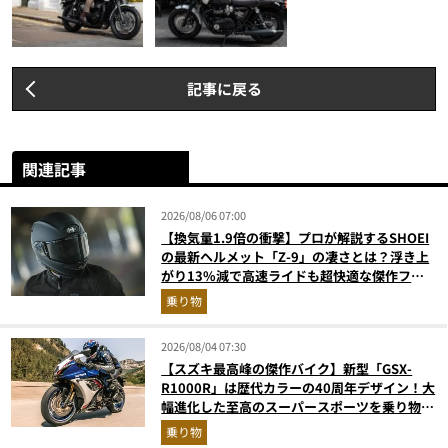
記事に戻る
関連記事
2026/08/06 07:00
【換気量1.9倍の衝撃】プロが解説するSHOEI
の最新ヘルメット「Z-9」の凄さとは？浮き上
がり13%減で高速ライドも超快適な傑作フル
フェイス
乗り物
2026/08/04 07:30
【スズキ最高峰の傑作バイク】新型「GSX-
R1000R」は歴代カラーの40周年デザイン！大
幅進化した至高のスーパースポーツを乗り物ラ
イターが解説
乗り物