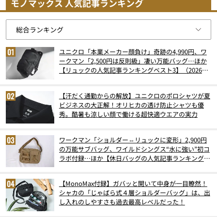
モノマックス 人気記事ランキング
ユニクロ「本業メーカー顔負け」奇跡の4,990円、ワ
ークマン「2,500円は反則級」凄い万能バッグ…ほか
【リュックの人気記事ランキングベスト3】（2026年
6月版）
【汗だく通勤からの解放】ユニクロのポロシャツが夏
ビジネスの大正解！オリヒカの透け防止シャツも優
秀。酷暑も涼しい顔で働ける超快適ウエアの実力
ワークマン「ショルダー⇔リュックに変形」2,900円
の万能サブバッグ、ワイルドシングス“水に強い”初コ
ラボ付録…ほか【休日バッグの人気記事ランキングベ
スト3】（2026年6月版）
【MonoMax付録】ガバッと開いて中身が一目瞭然！
シャカの「じゃばら式４層ショルダーバッグ」は、出
し入れのしやすさも過去最高レベルだった！