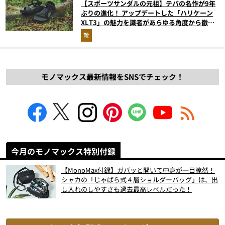
【スポーツサンダルの元祖】テバの名作が9年
ぶりの進化！ アップデートした「ハリケーン
XLT3」の魅力を識者があらゆる角度から徹底
解説！
靴
モノマックス最新情報をSNSでチェック！
今月のモノマックス特別付録
【MonoMax付録】ガバッと開いて中身が一目瞭然！
シャカの「じゃばら式４層ショルダーバッグ」は、出
し入れのしやすさも過去最高レベルだった！