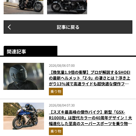
記事に戻る
関連記事
2026/08/06 07:00
【換気量1.9倍の衝撃】プロが解説するSHOEI
の最新ヘルメット「Z-9」の凄さとは？浮き上
がり13%減で高速ライドも超快適な傑作フル
フェイス
乗り物
2026/08/04 07:30
【スズキ最高峰の傑作バイク】新型「GSX-
R1000R」は歴代カラーの40周年デザイン！大
幅進化した至高のスーパースポーツを乗り物ラ
イターが解説
乗り物