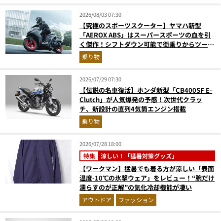
2026/08/03 07:30
【究極のスポーツスクーター】ヤマハ新型
「AEROX ABS」はスーパースポーツの血を引
く傑作！シフトダウン可能で街乗りからツーリ
ングまで最強
乗り物
2026/07/29 07:30
【伝説の名車復活】ホンダ新型「CB400SF E-
Clutch」が人気爆発の予感！次世代クラッ
チ、新設計の直列4気筒エンジン搭載
乗り物
2026/07/28 18:00
特集
涼しい！「猛暑対策グッズ」
【ワークマン】猛暑でも着る方が涼しい「表面
温度-10℃の氷撃ウェア」をレビュー！“腕だけ
濡らすのが正解”の気化冷却機能が凄い
アウトドア
ファッション