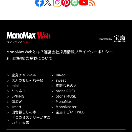
MonoMax Webとは？
運営会社
採用情報
プライバシーポリシー
利用規約
広告掲載について
宝島チャンネル
InRed
大人のおしゃれ手帖
sweet
mini
素敵なあの人
リンネル
otona ROSY
SPRiNG
otona MUSE
GLOW
MonoMax
smart
MonoMaster
田舎暮らしの本
宝島すごい！WEB
『このミステリーがすご
い！』大賞