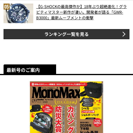
【G-SHOCKの最高傑作か】18年ぶり超絶進化！グラ
ビティマスター新作が凄い。開発者が語る「GWR-
B3000」最新ムーブメントの衝撃
ランキング一覧を見る
最新号のご案内