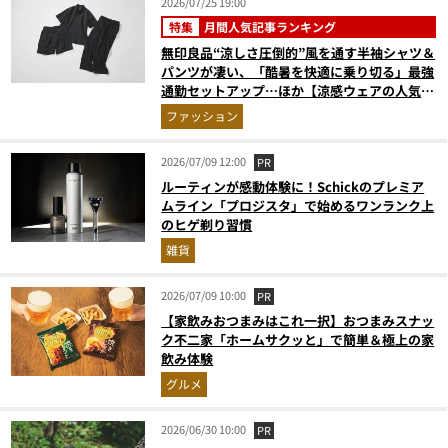
2026/07/25 19:00
特集
月間人気記事ランキング
無印良品“涼しさ圧倒的”風を通す半袖シャツ＆
パンツが凄い、「酷暑を快適に乗り切る」最強
通勤セットアップ…ほか【涼感ウェアの人気記
事ランキングベスト3】（2026年6月版）
ファッション
2026/07/09 12:00
PR
ルーティンが感動体験に！Schickのプレミア
ムライン「プロジスタ」で始めるワンランク上
のヒゲ剃り習慣
雑貨
2026/07/09 10:00
PR
【家飲みおつまみはこれ一択】おつまみスナッ
ク不二家「ホームサクッと」で簡単＆極上の家
飲み体験
グルメ
2026/06/30 10:00
PR