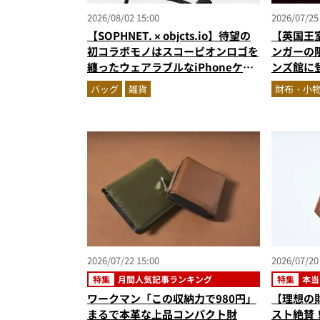
2026/08/02 15:00
2026/07/25
【SOPHNET. × objcts.io】待望の
【英国王
初コラボモノはスコーピオンロゴを
ンガーの
纏ったウェアラブルなiPhoneケー
ンズ館に
ス！
ネイビー
バッグ
雑貨
財布・小
ズに注目
2026/07/22 15:00
2026/07/20
特集
月間人気記事ランキング
特集
本当
ワークマン「この収納力で980円」
【理想の
まるで本革な上品コンパクト財
スト絶賛