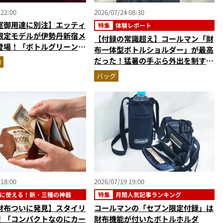
 22:00
2026/07/24 08:30
室御用達に別注】エッティ
特集
体験レポート
限定モデルが伊勢丹新宿メ
【付録の常識超え】コールマン「財
登場！「ボトルグリーン＆
布一体型ボトルショルダー」が最高
」2色の最高峰レザーグッ
だった！猛暑の手ぶら外出を制す
物
『MonoMax8月号増刊』付録の実
バッグ
力をスタイリストが徹底レポ
 18:00
2026/07/19 19:00
に使える！新・三種の神器
特集
月間人気記事ランキング
財布ついに発見】スタイリ
コールマンの「セブン限定付録」は
！「コンパクトなのにカー
財布機能が付いたボトルホルダ