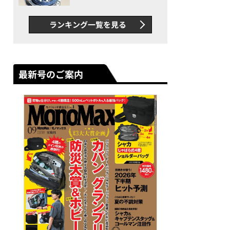
者が語る「GWR-B3000」最
新ムーブメントの衝撃
ランキング一覧を見る
最新号のご案内