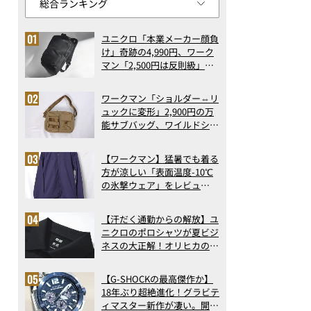
ユニクロ「本業メーカー顔負
け」奇跡の4,990円、ワーク
マン「2,500円は反則級」凄
い万能バッグ…ほか【リュッ
クの人気記事ランキングベス
ワークマン「ショルダー⇔リ
ト3】（2026年6月版）
ュックに変形」2,900円の万
能サブバッグ、ワイルドシン
グス“水に強い”初コラボ付
録…ほか【休日バッグの人気
【ワークマン】猛暑でも着る
記事ランキングベスト3】
方が涼しい「表面温度-10℃
（2026年6月版）
の氷撃ウェア」をレビュ
ー！“腕だけ濡らすのが正
解”の気化冷却機能が凄い
【汗だく通勤からの解放】ユ
ニクロのポロシャツが夏ビジ
ネスの大正解！オリヒカの透
け防止シャツも優秀。酷暑も
涼しい顔で働ける超快適ウエ
【G-SHOCKの最高傑作か】
アの実力
18年ぶり超絶進化！グラビテ
ィマスター新作が凄い。開発