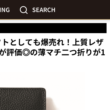
ING
SEARCH
ギフトとしても爆売れ！上質レザ
が評価◎の薄マチ二つ折りが1