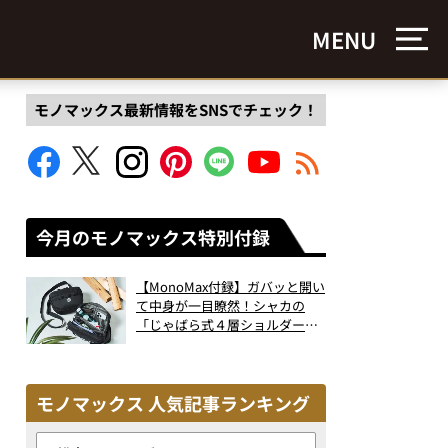
MENU
モノマックス最新情報をSNSでチェック！
今月のモノマックス特別付録
【MonoMax付録】ガバッと開い
て中身が一目瞭然！シャカの
「じゃばら式４層ショルダーバ
ッグ」は、出し入れのしやすさ
も過去最高レベルだった！
モノマックス 人気記事ランキング