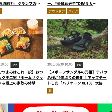
入る収納力」クランプのア
ー、“争奪戦必至”DEAN ＆
オンウォレットを徹底レビ
DELUCAの豪華2点セット…ほか
物
アウトドア
バッグ
い込むほどにツヤが出るプ
【付録の人気記事ランキングベスト
ザーも優秀
3】（2026年6月版）
 10:00
2026/06/30 10:00
PR
PR
おつまみはこれ一択】おつ
【スポーツサンダルの元祖】テバの
ック不二家「ホームサクッ
名作が9年ぶりの進化！ アップデー
単＆極上の家飲み体験
トした「ハリケーン XLT3」の魅力
を識者があらゆる角度から徹底解
靴
説！