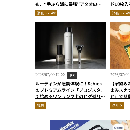
布、“手ぶら派に最強”アタオのオ
ド10枚
ールインワン…ほか【財布の人気記
コーディ
財布・小物
財布・小
事ランキングベスト3】（2026年6
ュー。使
月版）
エブロレ
2026/07/09 12:00
2026/07/09
PR
ルーティンが感動体験に！Schick
【家飲み
のプレミアムライン「プロジスタ」
まみスナ
で始めるワンランク上のヒゲ剃り習
と」で簡
慣
雑貨
グルメ