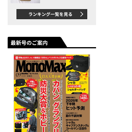
グス“水に強い”初コラボ付
録…ほか【休日バッグの人気
ランキング一覧を見る
記事ランキングベスト3】
（2026年6月版）
最新号のご案内