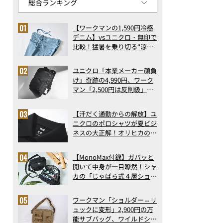
【ワークマンの1,590円冷感
デニム】vsユニクロ・無印で
比較！猛暑を乗り切る“涼感
ロングパンツ”3選を徹底解
剖。接触冷感から綿100%ま
ユニクロ「本業メーカー顔負
で決定版
け」奇跡の4,990円、ワーク
マン「2,500円は反則級」凄
い万能バッグ…ほか【リュッ
クの人気記事ランキングベス
【汗だく通勤からの解放】ユ
ト3】（2026年6月版）
ニクロのポロシャツが夏ビジ
ネスの大正解！オリヒカの透
け防止シャツも優秀。酷暑も
涼しい顔で働ける超快適ウエ
【MonoMax付録】ガバッと
アの実力
開いて中身が一目瞭然！シャ
カの「じゃばら式４層ショル
ダーバッグ」は、出し入れの
しやすさも過去最高レベルだ
ワークマン「ショルダー⇔リ
った！
ュックに変形」2,900円の万
能サブバッグ、ワイルドシン