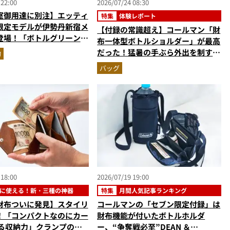
 22:00
2026/07/24 08:30
室御用達に別注】エッティ
特集
体験レポート
限定モデルが伊勢丹新宿メ
【付録の常識超え】コールマン「財
登場！「ボトルグリーン＆
布一体型ボトルショルダー」が最高
」2色の最高峰レザーグッ
だった！猛暑の手ぶら外出を制す
物
『MonoMax8月号増刊』付録の実
バッグ
力をスタイリストが徹底レポ
 18:00
2026/07/19 19:00
に使える！新・三種の神器
特集
月間人気記事ランキング
財布ついに発見】スタイリ
コールマンの「セブン限定付録」は
！「コンパクトなのにカー
財布機能が付いたボトルホルダ
入る収納力」クランプのア
ー、“争奪戦必至”DEAN ＆