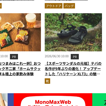
オンウォレットを徹底レビ
DELUCAの豪華2点セット…ほか
物
アウトドア
バッグ
い込むほどにツヤが出るプ
【付録の人気記事ランキングベスト
ザーも優秀
3】（2026年6月版）
 10:00
2026/06/30 10:00
PR
PR
おつまみはこれ一択】おつ
【スポーツサンダルの元祖】テバの
ック不二家「ホームサクッ
名作が9年ぶりの進化！ アップデー
単＆極上の家飲み体験
トした「ハリケーン XLT3」の魅力
を識者があらゆる角度から徹底解
靴
説！