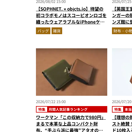
2026/08/02 15:00
2026/07/25
【SOPHNET. × objcts.io】待望の
【英国王
初コラボモノはスコーピオンロゴを
ンガーの
纏ったウェアラブルなiPhoneケー
ンズ館に
ス！
ネイビー
バッグ
雑貨
財布・小
ズに注目
2026/07/22 15:00
2026/07/20
特集
月間人気記事ランキング
特集
本当
ワークマン「この収納力で980円」
【理想の
まるで本革な上品コンパクト財
スト絶賛
布、“手ぶら派に最強”アタオのオ
ド10枚