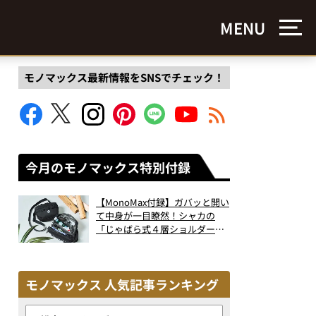
MENU
モノマックス最新情報をSNSでチェック！
今月のモノマックス特別付録
【MonoMax付録】ガバッと開い
て中身が一目瞭然！シャカの
「じゃばら式４層ショルダーバ
ッグ」は、出し入れのしやすさ
も過去最高レベルだった！
モノマックス 人気記事ランキング