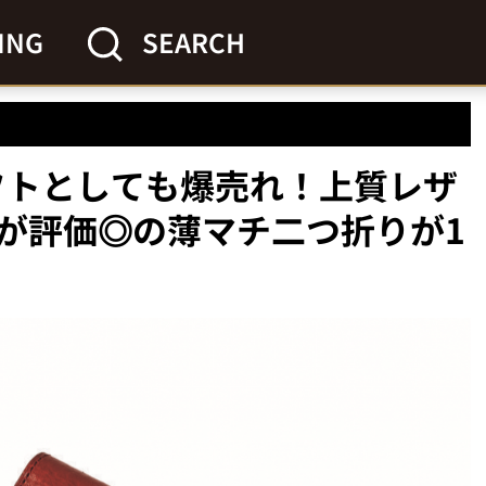
ING
SEARCH
ギフトとしても爆売れ！上質レザ
が評価◎の薄マチ二つ折りが1