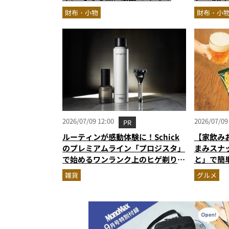
ールインワン…ほか【財布の人気記
コーディ
財布・小物
財布・小
事ランキングベスト3】（2026年6
ュー。使
月版）
エブロレ
2026/07/09 12:00
2026/07/09
PR
ルーティンが感動体験に！Schick
【家飲み
のプレミアムライン「プロジスタ」
まみスナ
で始めるワンランク上のヒゲ剃り習
と」で簡
慣
雑貨
グルメ