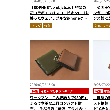
2026/08/02 15:00
2026/07/25
【SOPHNET. × objcts.io】待望の
【英国王
初コラボモノはスコーピオンロゴを
ンガーの
纏ったウェアラブルなiPhoneケー
ンズ館に
ス！
ネイビー
バッグ
雑貨
財布・小
ズに注目
2026/07/22 15:00
2026/07/20
特集
月間人気記事ランキング
特集
本当
ワークマン「この収納力で980円」
【理想の
まるで本革な上品コンパクト財
スト絶賛
布、“手ぶら派に最強”アタオのオ
ド10枚