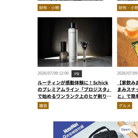
ールインワン…ほか【財布の人気記
コーディ
財布・小物
財布・小
事ランキングベスト3】（2026年6
ュー。使
月版）
エブロレ
2026/07/09 12:00
2026/07/09
PR
ルーティンが感動体験に！Schick
【家飲み
のプレミアムライン「プロジスタ」
まみスナ
で始めるワンランク上のヒゲ剃り習
と」で簡
慣
雑貨
グルメ