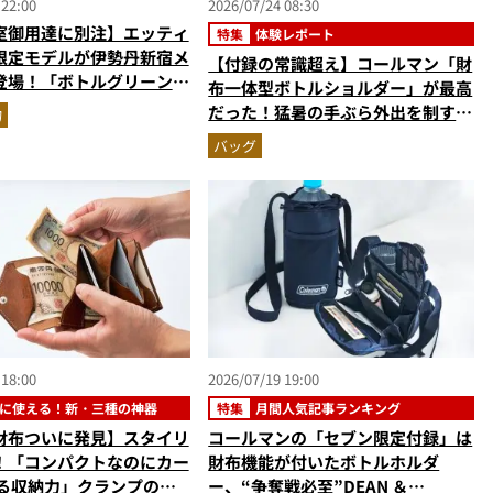
 22:00
2026/07/24 08:30
室御用達に別注】エッティ
特集
体験レポート
限定モデルが伊勢丹新宿メ
【付録の常識超え】コールマン「財
登場！「ボトルグリーン＆
布一体型ボトルショルダー」が最高
」2色の最高峰レザーグッ
だった！猛暑の手ぶら外出を制す
物
『MonoMax8月号増刊』付録の実
バッグ
力をスタイリストが徹底レポ
 18:00
2026/07/19 19:00
に使える！新・三種の神器
特集
月間人気記事ランキング
財布ついに発見】スタイリ
コールマンの「セブン限定付録」は
！「コンパクトなのにカー
財布機能が付いたボトルホルダ
入る収納力」クランプのア
ー、“争奪戦必至”DEAN ＆