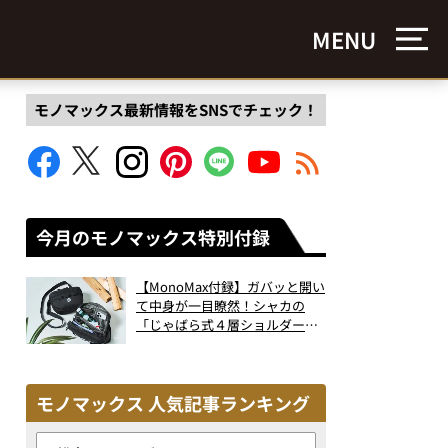
MENU
モノマックス最新情報をSNSでチェック！
今月のモノマックス特別付録
【MonoMax付録】ガバッと開い
て中身が一目瞭然！シャカの
「じゃばら式４層ショルダーバ
ッグ」は、出し入れのしやすさ
も過去最高レベルだった！
モノマックス 人気記事ランキング