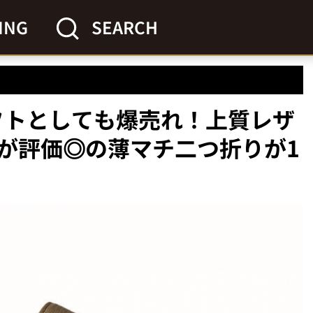
ING
SEARCH
ギフトとしても爆売れ！上質レザ
が評価◎の薄マチ二つ折りが1