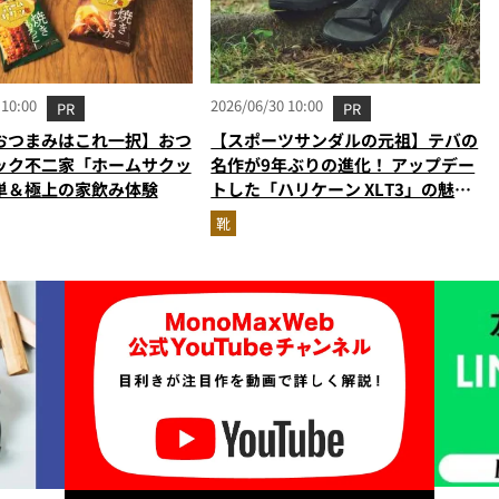
 10:00
2026/06/30 10:00
PR
PR
おつまみはこれ一択】おつ
【スポーツサンダルの元祖】テバの
ック不二家「ホームサクッ
名作が9年ぶりの進化！ アップデー
単＆極上の家飲み体験
トした「ハリケーン XLT3」の魅力
を識者があらゆる角度から徹底解
靴
説！