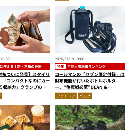
力をスタイリストが徹底レポ
 18:00
2026/07/19 19:00
に使える！新・三種の神器
特集
月間人気記事ランキング
財布ついに発見】スタイリ
コールマンの「セブン限定付録」は
！「コンパクトなのにカー
財布機能が付いたボトルホルダ
入る収納力」クランプのア
ー、“争奪戦必至”DEAN ＆
オンウォレットを徹底レビ
DELUCAの豪華2点セット…ほか
物
アウトドア
バッグ
い込むほどにツヤが出るプ
【付録の人気記事ランキングベスト
ザーも優秀
3】（2026年6月版）