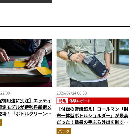
 22:00
2026/07/24 08:30
室御用達に別注】エッティ
特集
体験レポート
限定モデルが伊勢丹新宿メ
【付録の常識超え】コールマン「財
登場！「ボトルグリーン＆
布一体型ボトルショルダー」が最高
」2色の最高峰レザーグッ
だった！猛暑の手ぶら外出を制す
物
『MonoMax8月号増刊』付録の実
バッグ