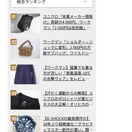
ユニクロ「本業メーカー顔負
け」奇跡の4,990円、ワーク
マン「2,500円は反則級」凄
い万能バッグ…ほか【リュッ
クの人気記事ランキングベス
ワークマン「ショルダー⇔リ
ト3】（2026年6月版）
ュックに変形」2,900円の万
能サブバッグ、ワイルドシン
グス“水に強い”初コラボ付
録…ほか【休日バッグの人気
【ワークマン】猛暑でも着る
記事ランキングベスト3】
方が涼しい「表面温度-10℃
（2026年6月版）
の氷撃ウェア」をレビュ
ー！“腕だけ濡らすのが正
解”の気化冷却機能が凄い
【汗だく通勤からの解放】ユ
ニクロのポロシャツが夏ビジ
ネスの大正解！オリヒカの透
け防止シャツも優秀。酷暑も
涼しい顔で働ける超快適ウエ
【G-SHOCKの最高傑作か】
アの実力
18年ぶり超絶進化！グラビテ
ィマスター新作が凄い。開発