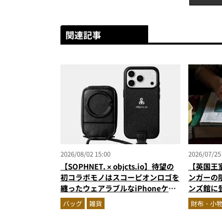
関連記事
2026/08/02 15:00
2026/07/25
【SOPHNET. × objcts.io】待望の
【英国王
初コラボモノはスコーピオンロゴを
ンガーの
纏ったウェアラブルなiPhoneケー
ンズ館に
ス！
ネイビー
バッグ
雑貨
財布・小
ズに注目