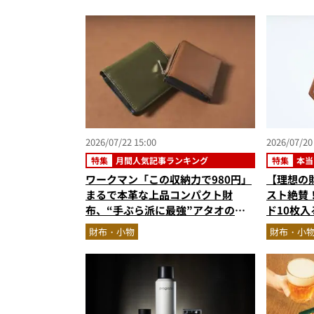
2026/07/22 15:00
2026/07/20
特集
月間人気記事ランキング
特集
本当
ワークマン「この収納力で980円」
【理想の
まるで本革な上品コンパクト財
スト絶賛
布、“手ぶら派に最強”アタオのオ
ド10枚
ールインワン…ほか【財布の人気記
コーディ
財布・小物
財布・小
事ランキングベスト3】（2026年6
ュー。使
月版）
エブロレ