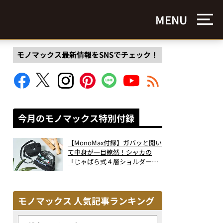
MENU
モノマックス最新情報をSNSでチェック！
今月のモノマックス特別付録
【MonoMax付録】ガバッと開い
て中身が一目瞭然！シャカの
「じゃばら式４層ショルダーバ
ッグ」は、出し入れのしやすさ
も過去最高レベルだった！
モノマックス 人気記事ランキング