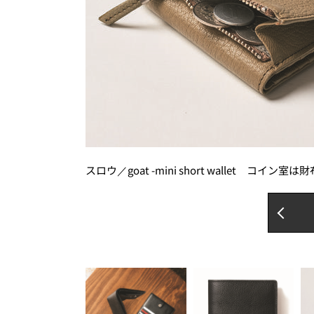
スロウ／goat -mini short wallet 