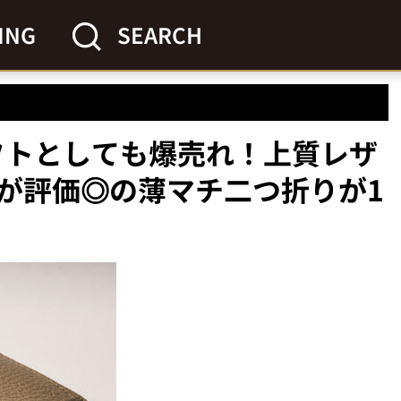
ING
SEARCH
ギフトとしても爆売れ！上質レザ
が評価◎の薄マチ二つ折りが1