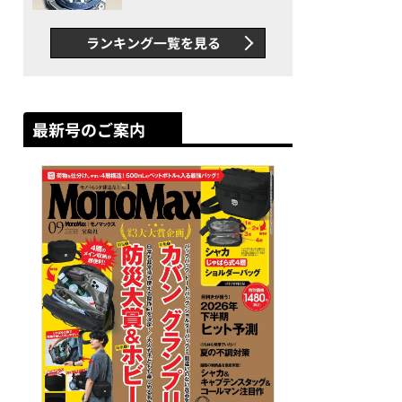
者が語る「GWR-B3000」最
新ムーブメントの衝撃
ランキング一覧を見る
最新号のご案内