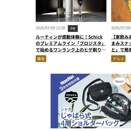
2026/07/09 12:00
2026/07/09
PR
ルーティンが感動体験に！Schick
【家飲み
のプレミアムライン「プロジスタ」
まみスナ
で始めるワンランク上のヒゲ剃り習
と」で簡
慣
雑貨
グルメ