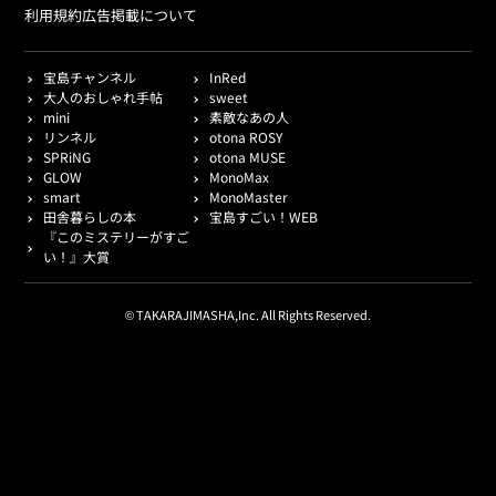
利用規約
広告掲載について
宝島チャンネル
InRed
大人のおしゃれ手帖
sweet
mini
素敵なあの人
リンネル
otona ROSY
SPRiNG
otona MUSE
GLOW
MonoMax
smart
MonoMaster
田舎暮らしの本
宝島すごい！WEB
『このミステリーがすご
い！』大賞
© TAKARAJIMASHA,Inc. All Rights Reserved.