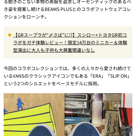
る飽きのこない本物の男服を追求しオーセンティックのあるべ
き姿を提案し続けるBEAMS PLUSとのコラボフットウェアコレ
クションをローンチ。
【GRスープラが“〆さば”に!?】スシロー×トヨタGR初コ
ラボをガチ体験レビュー！限定14万台のミニカー＆体験
型演出に大人も子供も大興奮間違いなし
今回のコラボコレクションでは、多くの⼈々から愛され続けて
いるVANSのクラシックアイコンでもある「ERA」「SLIP ON」
という2つのシルエットをベースモデルに採用。