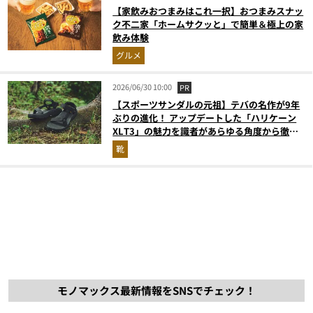
【家飲みおつまみはこれ一択】おつまみスナッ
ク不二家「ホームサクッと」で簡単＆極上の家
飲み体験
グルメ
2026/06/30 10:00
PR
【スポーツサンダルの元祖】テバの名作が9年
ぶりの進化！ アップデートした「ハリケーン
XLT3」の魅力を識者があらゆる角度から徹底
解説！
靴
モノマックス最新情報をSNSでチェック！