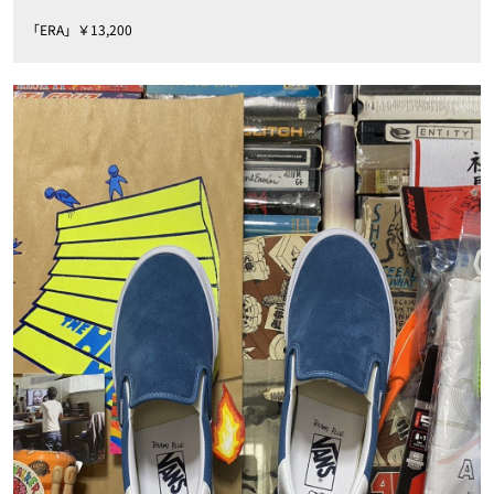
「ERA」￥13,200