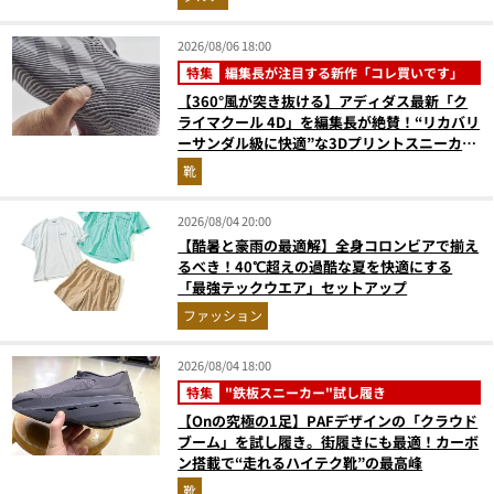
2026/08/06 18:00
特集
編集長が注目する新作「コレ買いです」
【360°風が突き抜ける】アディダス最新「ク
ライマクール 4D」を編集長が絶賛！“リカバリ
ーサンダル級に快適”な3Dプリントスニーカー
『コレ買いです』Vol.173
靴
2026/08/04 20:00
【酷暑と豪雨の最適解】全身コロンビアで揃え
るべき！40℃超えの過酷な夏を快適にする
「最強テックウエア」セットアップ
ファッション
2026/08/04 18:00
特集
"鉄板スニーカー"試し履き
【Onの究極の1足】PAFデザインの「クラウド
ブーム」を試し履き。街履きにも最適！カーボ
ン搭載で“走れるハイテク靴”の最高峰
靴