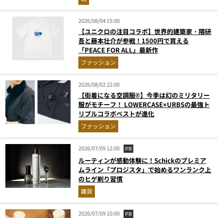
2026/08/04 15:00
【ユニクロの注目コラボ】世界的建築家・隈研
吾と藤本壮介が参戦！1500円で買える
「PEACE FOR ALL」最新作
ファッション
2026/08/02 22:00
【街着になる空調服®】今季は幻のミリタリー
服がモチーフ！ LOWERCASE×URBSの最強ト
リプルコラボベストが進化
ファッション
2026/07/09 12:00
PR
ルーティンが感動体験に！Schickのプレミア
ムライン「プロジスタ」で始めるワンランク上
のヒゲ剃り習慣
雑貨
2026/07/09 10:00
PR