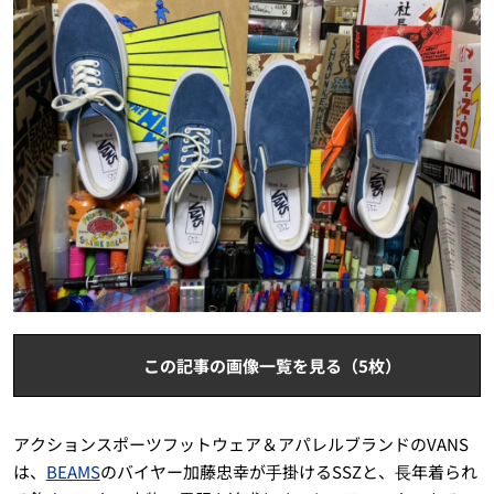
この記事の画像一覧を見る（5枚）
アクションスポーツフットウェア＆アパレルブランドのVANS
は、
BEAMS
のバイヤー加藤忠幸が⼿掛けるSSZと、⻑年着られ