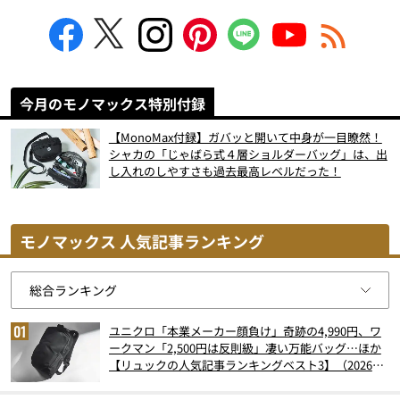
今月のモノマックス特別付録
【MonoMax付録】ガバッと開いて中身が一目瞭然！
シャカの「じゃばら式４層ショルダーバッグ」は、出
し入れのしやすさも過去最高レベルだった！
モノマックス 人気記事ランキング
ユニクロ「本業メーカー顔負け」奇跡の4,990円、ワ
ークマン「2,500円は反則級」凄い万能バッグ…ほか
【リュックの人気記事ランキングベスト3】（2026年
6月版）