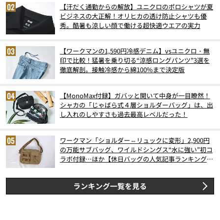
【汗だく通勤からの解放】ユニクロのポロシャツが夏
ビジネスの大正解！オリヒカの透け防止シャツも優
秀。酷暑も涼しい顔で働ける超快適ウエアの実力
【ワークマンの1,590円冷感デニム】vsユニクロ・無
印で比較！猛暑を乗り切る“涼感ロングパンツ”3選を
徹底解剖。接触冷感から綿100%まで決定版
【MonoMax付録】ガバッと開いて中身が一目瞭然！
シャカの「じゃばら式４層ショルダーバッグ」は、出
し入れのしやすさも過去最高レベルだった！
ワークマン「ショルダー⇔リュックに変形」2,900円
の万能サブバッグ、ワイルドシングス“水に強い”初コ
ラボ付録…ほか【休日バッグの人気記事ランキングベ
スト3】（2026年6月版）
ランキング一覧を見る