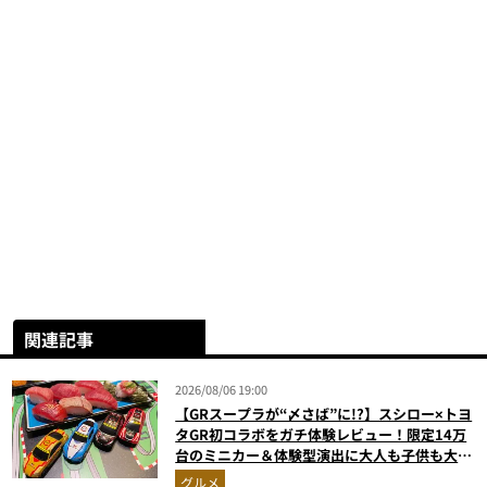
関連記事
2026/08/06 19:00
【GRスープラが“〆さば”に!?】スシロー×トヨ
タGR初コラボをガチ体験レビュー！限定14万
台のミニカー＆体験型演出に大人も子供も大興
奮間違いなし
グルメ