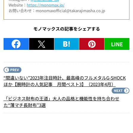
Website：
https://monomax.jp/
お問い合わせ：monomaxofficial@takarajimasha.co.jp
モノマックスの記事をシェアする
LINE
P
“間違いない”2023年注目時計、最高峰のフルメタルG-SHOCK
ほか【腕時計の人気記事 月間ベスト3】（2023年4月）
N
「ビジネス財布の王道」大人の品格と機能性を持ち合わせ
た“薄マチ長財布”3選