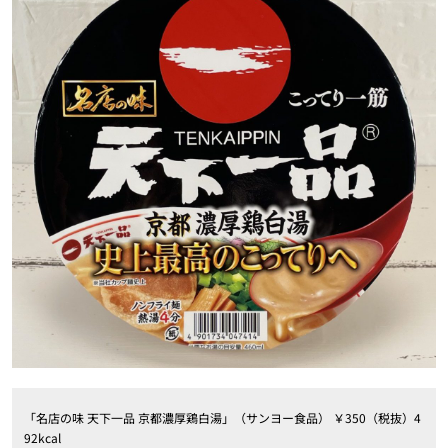
「名店の味 天下一品 京都濃厚鶏白湯」（サンヨー食品） ￥350（税抜）4
92kcal