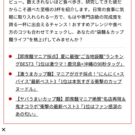
ビュー。数えきれないほど食べ歩き、研究してきた彼だ
からこそ選べた至極の3杯を紹介します。日常の食事に気
軽に取り入れられる一方で、もはや専門店級の完成度を
誇る一杯に出会えるチャンス！おすすめアレンジや食べ
方のコツも合わせてチェックし、あなたの“袋麺＆カップ
麺ライフ”を格上げしてみませんか？
【即席麺マニア採点】夏に最強“ご当地袋麺”ランキン
グBEST3「1位は激ウマ！鹿児島×沖縄の90秒タッグ」
【激うまカップ麺】マニアがガチ採点！“にんにく×ス
パイス”最新ベスト3「1位は本気すぎる衝撃のカップ
ヌードル」
【ヤバうまいカップ麺】即席麺マニア絶賛“名店再現＆
鬼才コラボ”衝撃の最新ベスト3「1位はファン感涙の
あの匂い」