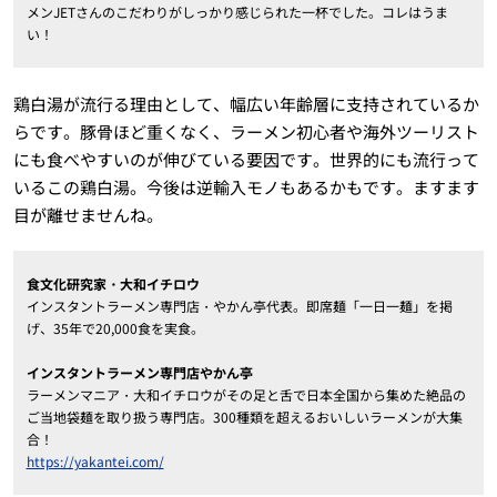
メンJETさんのこだわりがしっかり感じられた一杯でした。コレはうま
い！
鶏白湯が流行る理由として、幅広い年齢層に支持されているか
らです。豚骨ほど重くなく、ラーメン初心者や海外ツーリスト
にも食べやすいのが伸びている要因です。世界的にも流行って
いるこの鶏白湯。今後は逆輸入モノもあるかもです。ますます
目が離せませんね。
食文化研究家・大和イチロウ
インスタントラーメン専門店・やかん亭代表。即席麺「一日一麺」を掲
げ、35年で20,000食を実食。
インスタントラーメン専門店やかん亭
ラーメンマニア・大和イチロウがその足と舌で日本全国から集めた絶品の
ご当地袋麺を取り扱う専門店。300種類を超えるおいしいラーメンが大集
合！
https://yakantei.com/