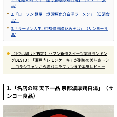
品）
2.「ローソン 麺屋一燈 濃厚魚介白湯ラーメン」（日清食
品）
3.「ラーメン人生JET監修 鶏煮込みそば」（サンヨー食
品）
【1位は即リピ確定】セブン新作スイーツ実食ランキン
グBEST3！「瀬戸内レモンケーキ」が別格の美味さ…シ
ョコラシフォンから塩バニラプリンまで本気レビュー
1.「名店の味 天下一品 京都濃厚鶏白湯」（サ
ンヨー食品）