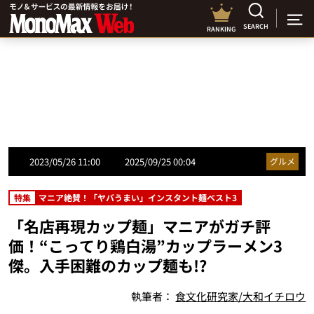
SEARCH
RANKING
2023/05/26 11:00
2025/09/25 00:04
グルメ
特集
マニア絶賛！「ヤバうまい」インスタント麺ベスト3
「名店再現カップ麺」マニアがガチ評
価！“こってり鶏白湯”カップラーメン3
傑。入手困難のカップ麺も!?
執筆者：
食文化研究家/大和イチロウ