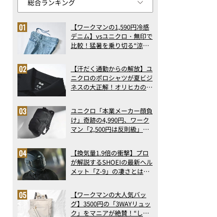
【ワークマンの1,590円冷感
デニム】vsユニクロ・無印で
比較！猛暑を乗り切る“涼感
ロングパンツ”3選を徹底解
剖。接触冷感から綿100%ま
【汗だく通勤からの解放】ユ
で決定版
ニクロのポロシャツが夏ビジ
ネスの大正解！オリヒカの透
け防止シャツも優秀。酷暑も
涼しい顔で働ける超快適ウエ
ユニクロ「本業メーカー顔負
アの実力
け」奇跡の4,990円、ワーク
マン「2,500円は反則級」凄
い万能バッグ…ほか【リュッ
クの人気記事ランキングベス
【換気量1.9倍の衝撃】プロ
ト3】（2026年6月版）
が解説するSHOEIの最新ヘル
メット「Z-9」の凄さとは？
浮き上がり13%減で高速ライ
ドも超快適な傑作フルフェイ
【ワークマンの大人気バッ
ス
グ】3500円の「3WAYリュッ
ク」をマニアが絶賛！“しご