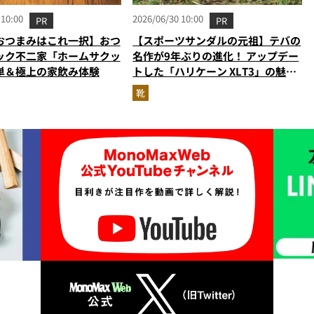
 10:00
2026/06/30 10:00
PR
PR
おつまみはこれ一択】おつ
【スポーツサンダルの元祖】テバの
ック不二家「ホームサクッ
名作が9年ぶりの進化！ アップデー
単＆極上の家飲み体験
トした「ハリケーン XLT3」の魅力
を識者があらゆる角度から徹底解
靴
説！