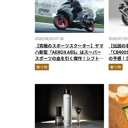
2026/08/03 07:30
2026/07/29
【究極のスポーツスクーター】ヤマ
【伝説の
ハ新型「AEROX ABS」はスーパー
「CB400
スポーツの血を引く傑作！シフトダ
の予感！
ウン可能で街乗りからツーリングま
直列4気
乗り物
乗り物
で最強