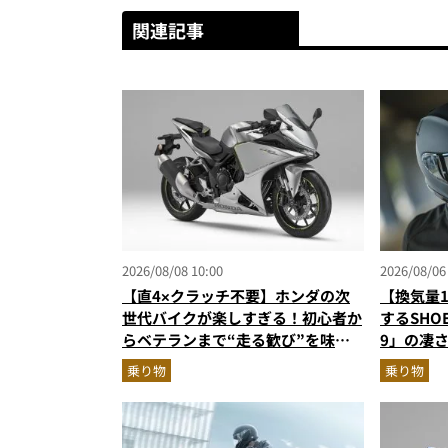
関連記事
2026/08/08 10:00
2026/08/06
【直4×クラッチ不要】ホンダの次
【換気量
世代バイクが楽しすぎる！初心者か
するSHO
らベテランまで“走る歓び”を味わ
9」の凄
える「CBR400R FOUR E-Clutch」
で高速ラ
乗り物
乗り物
を徹底解説
ェイス