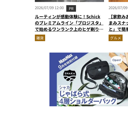
2026/07/09 12:00
2026/07/09
PR
ルーティンが感動体験に！Schick
【家飲み
のプレミアムライン「プロジスタ」
まみスナ
で始めるワンランク上のヒゲ剃り習
と」で簡
慣
雑貨
グルメ