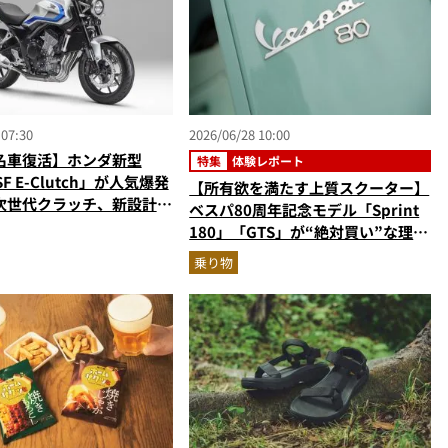
 07:30
2026/06/28 10:00
名車復活】ホンダ新型
特集
体験レポート
SF E-Clutch」が人気爆発
【所有欲を満たす上質スクーター】
次世代クラッチ、新設計の
ベスパ80周年記念モデル「Sprint
筒エンジン搭載
180」「GTS」が“絶対買い”な理由
とは？バイクのプロが生誕イベント
乗り物
から実車レビュー！