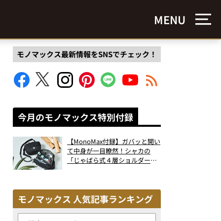
MENU
モノマックス最新情報をSNSでチェック！
今月のモノマックス特別付録
【MonoMax付録】ガバッと開い
て中身が一目瞭然！シャカの
「じゃばら式４層ショルダーバ
ッグ」は、出し入れのしやすさ
も過去最高レベルだった！
モノマックス 人気記事ランキング