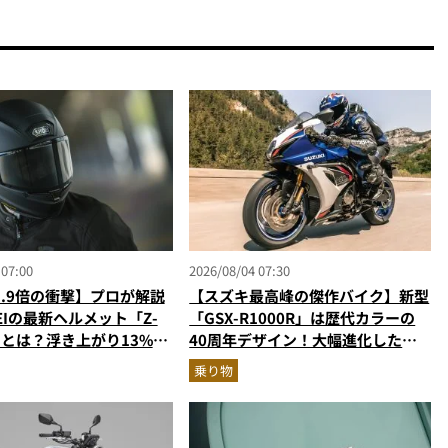
 07:00
2026/08/04 07:30
1.9倍の衝撃】プロが解説
【スズキ最高峰の傑作バイク】新型
EIの最新ヘルメット「Z-
「GSX-R1000R」は歴代カラーの
さとは？浮き上がり13%減
40周年デザイン！大幅進化した至
イドも超快適な傑作フルフ
高のスーパースポーツを乗り物ライ
乗り物
ターが解説