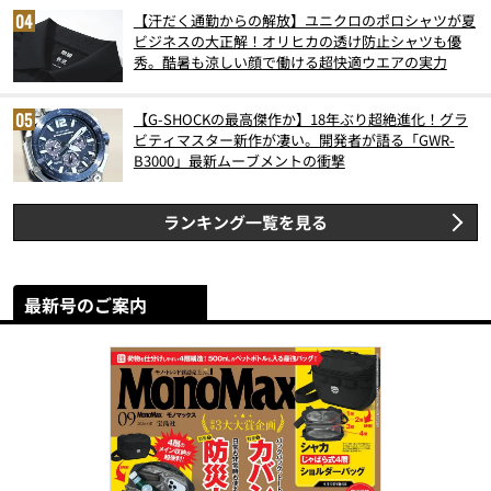
【汗だく通勤からの解放】ユニクロのポロシャツが夏
ビジネスの大正解！オリヒカの透け防止シャツも優
秀。酷暑も涼しい顔で働ける超快適ウエアの実力
【G-SHOCKの最高傑作か】18年ぶり超絶進化！グラ
ビティマスター新作が凄い。開発者が語る「GWR-
B3000」最新ムーブメントの衝撃
ランキング一覧を見る
最新号のご案内