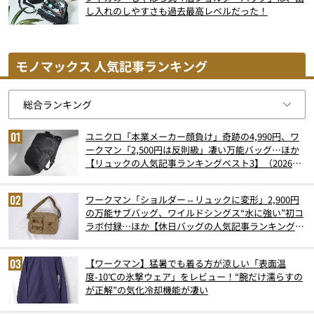
し入れのしやすさも過去最高レベルだった！
モノマックス 人気記事ランキング
ユニクロ「本業メーカー顔負け」奇跡の4,990円、ワ
ークマン「2,500円は反則級」凄い万能バッグ…ほか
【リュックの人気記事ランキングベスト3】（2026年
6月版）
ワークマン「ショルダー⇔リュックに変形」2,900円
の万能サブバッグ、ワイルドシングス“水に強い”初コ
ラボ付録…ほか【休日バッグの人気記事ランキングベ
スト3】（2026年6月版）
【ワークマン】猛暑でも着る方が涼しい「表面温
度-10℃の氷撃ウェア」をレビュー！“腕だけ濡らすの
が正解”の気化冷却機能が凄い