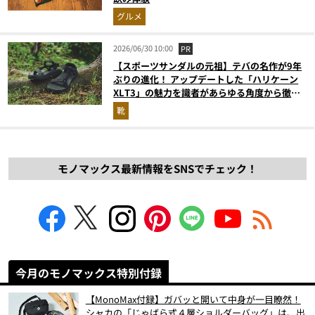
グルメ
2026/06/30 10:00
PR
【スポーツサンダルの元祖】テバの名作が9年
ぶりの進化！ アップデートした「ハリケーン
XLT3」の魅力を識者があらゆる角度から徹底
解説！
靴
モノマックス最新情報をSNSでチェック！
今月のモノマックス特別付録
【MonoMax付録】ガバッと開いて中身が一目瞭然！
シャカの「じゃばら式４層ショルダーバッグ」は、出