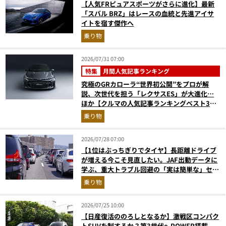
【人気FRピュアスポーツがさらに進化】最新
「スバル BRZ」はレースの血統と先進アイサ
イトを宿す傑作へ
乗り物
2026/07/31 07:00
特集
月間人気記事ランキング
究極のGRカローラ“世界初公開”をプロが解
説、次世代を担う「レクサスES」が大進化…
ほか【クルマの人気記事ランキングベスト3】
（2026年6月版）
乗り物
2026/07/28 07:00
【1位はぶっちぎりでタイヤ】長距離ドライブ
が増える今こそ見直したい。JAF出動データに
学ぶ、重大トラブル回避の「実は簡単な」セル
フメンテ術
乗り物
2026/07/25 10:00
【日産復活ののろしとなるか】激戦区コンパク
トSUVを制するか？第3世代e-POWER搭載