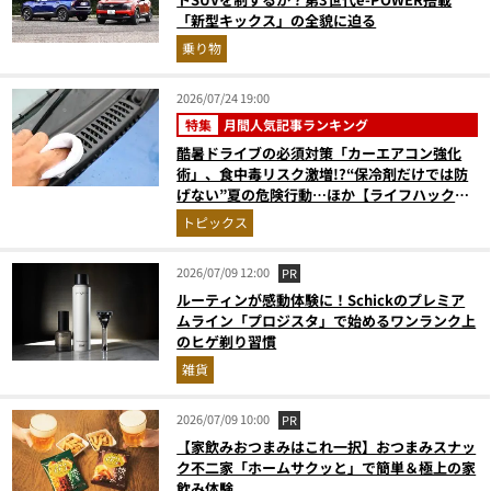
「新型キックス」の全貌に迫る
乗り物
2026/07/24 19:00
特集
月間人気記事ランキング
酷暑ドライブの必須対策「カーエアコン強化
術」、食中毒リスク激増!?“保冷剤だけでは防
げない”夏の危険行動…ほか【ライフハックの
人気記事ランキングベスト3】（2026年6月
トピックス
版）
2026/07/09 12:00
PR
ルーティンが感動体験に！Schickのプレミア
ムライン「プロジスタ」で始めるワンランク上
のヒゲ剃り習慣
雑貨
2026/07/09 10:00
PR
【家飲みおつまみはこれ一択】おつまみスナッ
ク不二家「ホームサクッと」で簡単＆極上の家
飲み体験