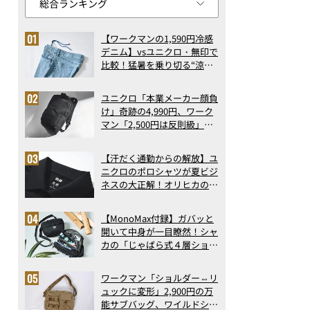
【ワークマンの1,590円冷感
デニム】vsユニクロ・無印で
比較！猛暑を乗り切る“涼感
ロングパンツ”3選を徹底解
剖。接触冷感から綿100%ま
ユニクロ「本業メーカー顔負
で決定版
け」奇跡の4,990円、ワーク
マン「2,500円は反則級」凄
い万能バッグ…ほか【リュッ
クの人気記事ランキングベス
【汗だく通勤からの解放】ユ
ト3】（2026年6月版）
ニクロのポロシャツが夏ビジ
ネスの大正解！オリヒカの透
け防止シャツも優秀。酷暑も
涼しい顔で働ける超快適ウエ
【MonoMax付録】ガバッと
アの実力
開いて中身が一目瞭然！シャ
カの「じゃばら式４層ショル
ダーバッグ」は、出し入れの
しやすさも過去最高レベルだ
ワークマン「ショルダー⇔リ
った！
ュックに変形」2,900円の万
能サブバッグ、ワイルドシン