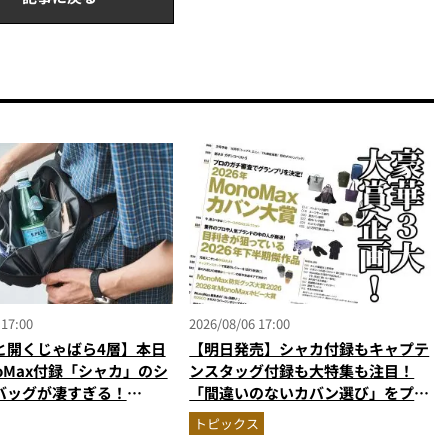
 17:00
2026/08/06 17:00
と開くじゃばら4層】本日
【明日発売】シャカ付録もキャプテ
oMax付録「シャカ」のシ
ンスタッグ付録も大特集も注目！
バッグが凄すぎる！
「間違いのないカバン選び」をプロ
ペット収納＆背面メッシュ
がジャッジ・MonoMax9月号の目
トピックス
かない
次を公開