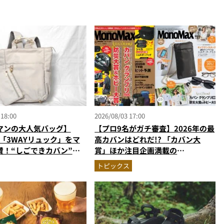
 18:00
2026/08/03 17:00
マンの大人気バッグ】
【プロ9名がガチ審査】2026年の最
の「3WAYリュック」をマ
高カバンはどれだ!? 「カバン大
賛！“しごできカバン”が
賞」ほか注目企画満載の
で評判以上に優秀だった
MonoMax9月号＆増刊の表紙を速
トピックス
報