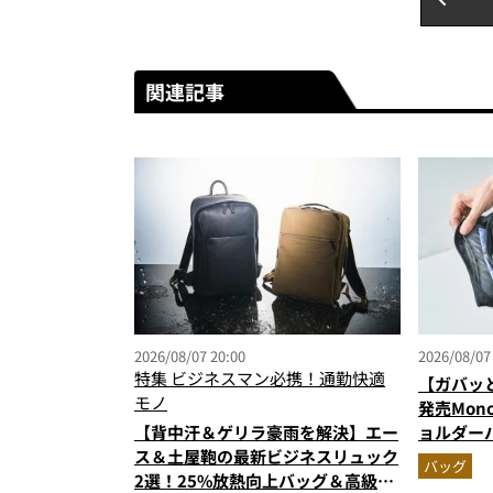
関連記事
2026/08/07 20:00
2026/08/07
特集
ビジネスマン必携！通勤快適
【ガバッ
モノ
発売Mon
【背中汗＆ゲリラ豪雨を解決】エー
ョルダー
ス＆土屋鞄の最新ビジネスリュック
500mL
バッグ
2選！25%放熱向上バッグ＆高級防
でベタつ