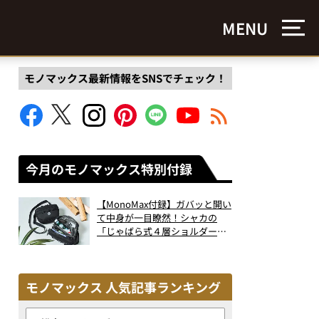
MENU
モノマックス最新情報をSNSでチェック！
今月のモノマックス特別付録
【MonoMax付録】ガバッと開い
て中身が一目瞭然！シャカの
「じゃばら式４層ショルダーバ
ッグ」は、出し入れのしやすさ
も過去最高レベルだった！
モノマックス 人気記事ランキング