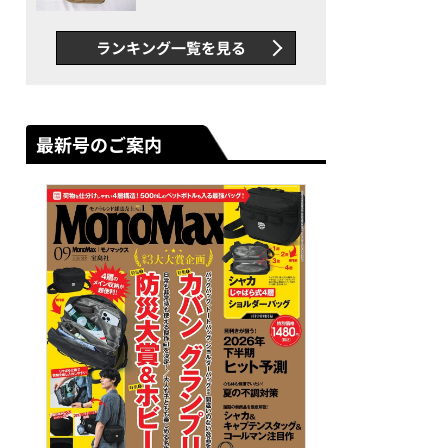
グス“水に強い”初コラボ付
録…ほか【休日バッグの人気
ランキング一覧を見る
記事ランキングベスト3】
（2026年6月版）
最新号のご案内