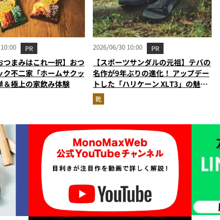
 10:00
2026/06/30 10:00
PR
PR
おつまみはこれ一択】おつ
【スポーツサンダルの元祖】テバの
ック不二家「ホームサクッ
名作が9年ぶりの進化！ アップデー
単＆極上の家飲み体験
トした「ハリケーン XLT3」の魅力
を識者があらゆる角度から徹底解
靴
説！