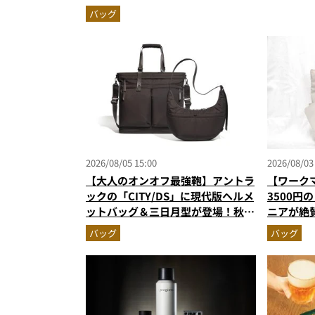
水レザーの全貌
バッグ
2026/08/05 15:00
2026/08/03
【大人のオンオフ最強鞄】アントラ
【ワーク
ックの「CITY/DS」に現代版ヘルメ
3500円
ットバッグ＆三日月型が登場！秋服
ニアが絶
に絶対合う新色モールブラウンが傑
撥水防汚
バッグ
バッグ
作