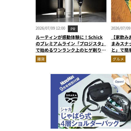
2026/07/09 12:00
2026/07/09
PR
ルーティンが感動体験に！Schick
【家飲み
のプレミアムライン「プロジスタ」
まみスナ
で始めるワンランク上のヒゲ剃り習
と」で簡
慣
雑貨
グルメ