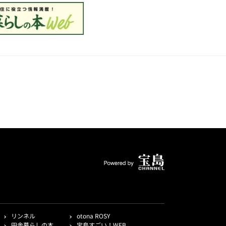
リンネル
otona ROSY
田舎暮らしの本
宝島すごい！WEB