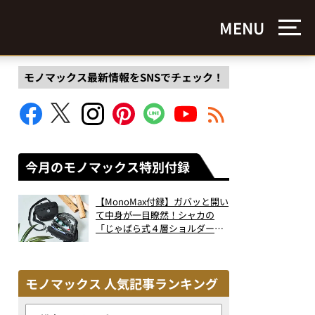
MENU
モノマックス最新情報をSNSでチェック！
今月のモノマックス特別付録
【MonoMax付録】ガバッと開い
て中身が一目瞭然！シャカの
「じゃばら式４層ショルダーバ
ッグ」は、出し入れのしやすさ
も過去最高レベルだった！
モノマックス 人気記事ランキング