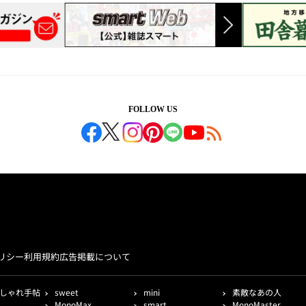
FOLLOW US
リシー
利用規約
広告掲載について
しゃれ手帖
sweet
mini
素敵なあの人
MonoMax
smart
MonoMaster