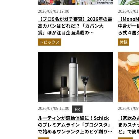
2026/08/03 17:00
2026/08/01
【プロ9名がガチ審査】2026年の最
【Mono
高カバンはどれだ!? 「カバン大
中身が一
賞」ほか注目企画満載の
ら式４層
MonoMax9月号＆増刊の表紙を速
し入れの
トピックス
付録
報
だった！
2026/07/09 12:00
2026/07/09
PR
ルーティンが感動体験に！Schick
【家飲み
のプレミアムライン「プロジスタ」
まみスナ
で始めるワンランク上のヒゲ剃り習
と」で簡
慣