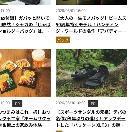
 17:00
2026/08/01 16:00
Max付録】ガバッと開いて
【大人の一生モノバッグ】ビームス
目瞭然！シャカの「じゃば
50周年特別モデル！ハンティン
ショルダーバッグ」は、出
グ・ワールドの名作「アバディー
しやすさも過去最高レベル
ン」が極上のオールレザーに進化し
バッグ
て登場
 10:00
2026/06/30 10:00
PR
PR
おつまみはこれ一択】おつ
【スポーツサンダルの元祖】テバの
ック不二家「ホームサクッ
名作が9年ぶりの進化！ アップデー
単＆極上の家飲み体験
トした「ハリケーン XLT3」の魅力
を識者があらゆる角度から徹底解