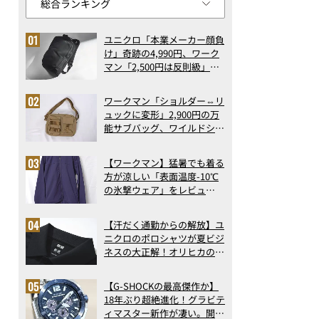
ユニクロ「本業メーカー顔負
け」奇跡の4,990円、ワーク
マン「2,500円は反則級」凄
い万能バッグ…ほか【リュッ
クの人気記事ランキングベス
ワークマン「ショルダー⇔リ
ト3】（2026年6月版）
ュックに変形」2,900円の万
能サブバッグ、ワイルドシン
グス“水に強い”初コラボ付
録…ほか【休日バッグの人気
【ワークマン】猛暑でも着る
記事ランキングベスト3】
方が涼しい「表面温度-10℃
（2026年6月版）
の氷撃ウェア」をレビュ
ー！“腕だけ濡らすのが正
解”の気化冷却機能が凄い
【汗だく通勤からの解放】ユ
ニクロのポロシャツが夏ビジ
ネスの大正解！オリヒカの透
け防止シャツも優秀。酷暑も
涼しい顔で働ける超快適ウエ
【G-SHOCKの最高傑作か】
アの実力
18年ぶり超絶進化！グラビテ
ィマスター新作が凄い。開発