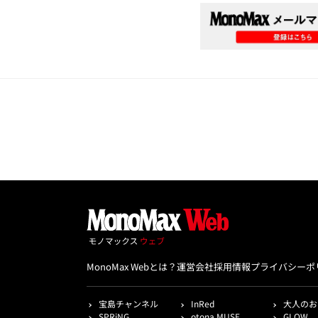
MonoMax Webとは？
運営会社
採用情報
プライバシーポ
宝島チャンネル
InRed
大人のお
SPRiNG
otona MUSE
GLOW