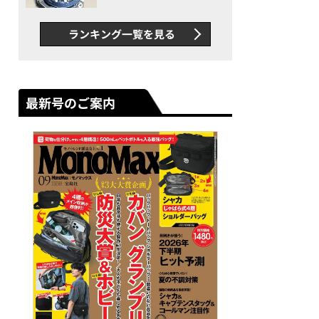
者が語る「GWR-B3000」最
新ムーブメントの衝撃
ランキング一覧を見る
最新号のご案内