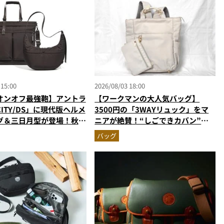
 15:00
2026/08/03 18:00
オンオフ最強鞄】アントラ
【ワークマンの大人気バッグ】
ITY/DS」に現代版ヘルメ
3500円の「3WAYリュック」をマ
グ＆三日月型が登場！秋服
ニアが絶賛！“しごできカバン”が
う新色モールブラウンが傑
撥水防汚で評判以上に優秀だった
バッグ