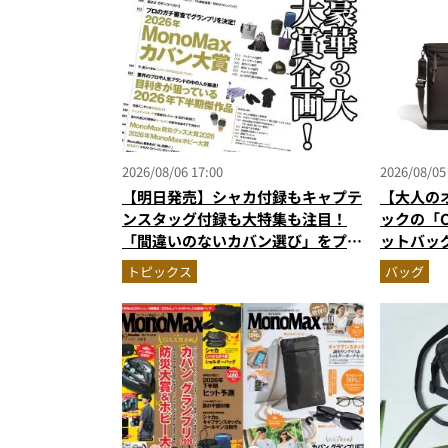
2026/08/06 17:00
2026/08/05
【明日発売】シャカ付録もキャプテ
【大人の
ンスタッグ付録も大特集も注目！
ックの「C
「間違いのないカバン選び」をプロ
ットバッ
がジャッジ・MonoMax9月号の目
に絶対合
トピックス
バッグ
次を公開
作